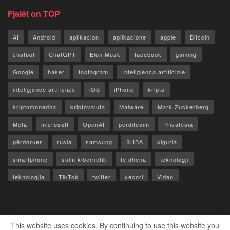
Fjalët on TOP
AI
Android
aplikacion
aplikacione
apple
Bitcoin
chatbot
ChatGPT
Elon Musk
facebook
gaming
Google
haker
Instagram
Inteligjenca artificiale
inteligjence artificiale
iOS
iPhone
kripto
kriptomonedha
kriptovaluta
Malware
Mark Zuckerberg
Meta
microsoft
OpenAI
perditesim
Privatësia
përdorues
rusia
samsung
SHBA
siguria
smartphone
sulm kibernetik
te dhena
teknologji
teknologjia
TikTok
twitter
vecori
Video
WhatsApp
x
youtube
Rreth Nesh
Reklamo
Privacy & Policy
Kontakt
This website uses cookies. By continuing to use this website you