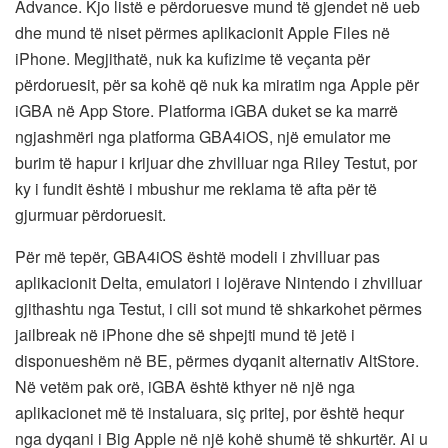
Advance. Kjo listë e përdoruesve mund të gjendet në ueb
dhe mund të niset përmes aplikacionit Apple Files në
iPhone. Megjithatë, nuk ka kufizime të veçanta për
përdoruesit, për sa kohë që nuk ka miratim nga Apple për
iGBA në App Store. Platforma iGBA duket se ka marrë
ngjashmëri nga platforma GBA4iOS, një emulator me
burim të hapur i krijuar dhe zhvilluar nga Riley Testut, por
ky i fundit është i mbushur me reklama të afta për të
gjurmuar përdoruesit.
Për më tepër, GBA4iOS është modeli i zhvilluar pas
aplikacionit Delta, emulatori i lojërave Nintendo i zhvilluar
gjithashtu nga Testut, i cili sot mund të shkarkohet përmes
jailbreak në iPhone dhe së shpejti mund të jetë i
disponueshëm në BE, përmes dyqanit alternativ AltStore.
Në vetëm pak orë, iGBA është kthyer në një nga
aplikacionet më të instaluara, siç pritej, por është hequr
nga dyqani i Big Apple në një kohë shumë të shkurtër. Ai u