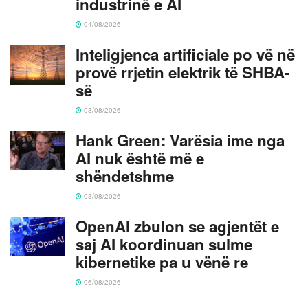
industrinë e AI
04/08/2026
Inteligjenca artificiale po vë në
provë rrjetin elektrik të SHBA-
së
03/08/2026
Hank Green: Varësia ime nga
AI nuk është më e
shëndetshme
03/08/2026
OpenAI zbulon se agjentët e
saj AI koordinuan sulme
kibernetike pa u vënë re
06/08/2026