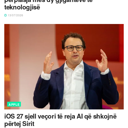
teknologjisë
13/07/2026
APPLE
iOS 27 sjell veçori të reja AI që shkojnë
përtej Sirit