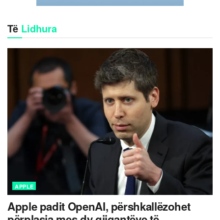
Të
Lidhura
APPLE
Apple padit OpenAI, përshkallëzohet
përplasja mes dy gjigantëve të