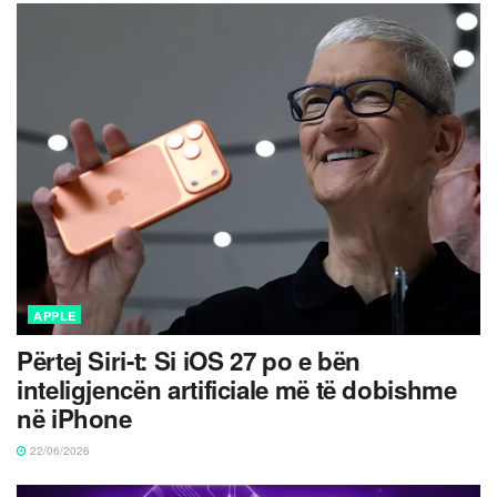
APPLE
Përtej Siri-t: Si iOS 27 po e bën
inteligjencën artificiale më të dobishme
në iPhone
22/06/2026