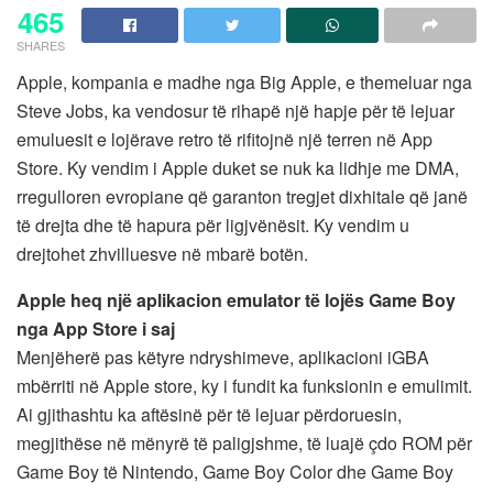
465
SHARES
Apple, kompania e madhe nga Big Apple, e themeluar nga
Steve Jobs, ka vendosur të rihapë një hapje për të lejuar
emuluesit e lojërave retro të rifitojnë një terren në App
Store. Ky vendim i Apple duket se nuk ka lidhje me DMA,
rregulloren evropiane që garanton tregjet dixhitale që janë
të drejta dhe të hapura për ligjvënësit. Ky vendim u
drejtohet zhvilluesve në mbarë botën.
Apple heq një aplikacion emulator të lojës Game Boy
nga App Store i saj
Menjëherë pas këtyre ndryshimeve, aplikacioni iGBA
mbërriti në Apple store, ky i fundit ka funksionin e emulimit.
Ai gjithashtu ka aftësinë për të lejuar përdoruesin,
megjithëse në mënyrë të paligjshme, të luajë çdo ROM për
Game Boy të Nintendo, Game Boy Color dhe Game Boy