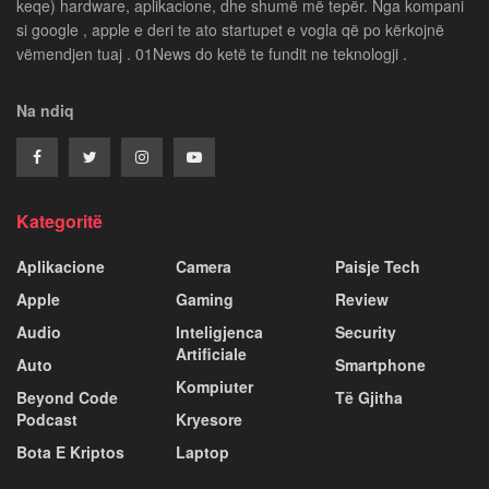
keqe) hardware, aplikacione, dhe shumë më tepër. Nga kompani
si google , apple e deri te ato startupet e vogla që po kërkojnë
vëmendjen tuaj . 01News do ketë te fundit ne teknologji .
Na ndiq
Kategoritë
Aplikacione
Camera
Paisje Tech
Apple
Gaming
Review
Audio
Inteligjenca
Security
Artificiale
Auto
Smartphone
Kompiuter
Beyond Code
Të Gjitha
Podcast
Kryesore
Bota E Kriptos
Laptop