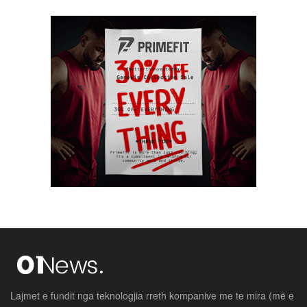
Lajmet e fundit nga teknologjia rreth kompanive me te mira (më e