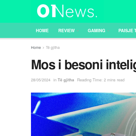
HOME
REVIEW
GAMING
PAISJE 
Home
Të gjitha
Mos i besoni intelig
28/05/2024
in
Të gjitha
Reading Time: 2 mins read