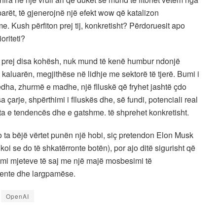
 parët, të gjenerojnë një efekt wow që katalizon
e. Kush përfiton prej tij, konkretisht? Përdoruesit apo
oriteti?
të prej disa kohësh, nuk mund të kenë humbur ndonjë
kaluarën, megjithëse në lidhje me sektorë të tjerë. Bumi i
dha, zhurmë e madhe, një flluskë që fryhet jashtë çdo
 çarje, shpërthimi i flluskës dhe, së fundi, potenciali real
keta e tendencës dhe e gatshme. të shprehet konkretisht.
do ta bëjë vërtet punën një hobi, siç pretendon Elon Musk
ikoi se do të shkatërronte botën), por ajo ditë sigurisht që
semi mjeteve të saj me një majë mosbesimi të
jente dhe largpamëse.
OpenAI