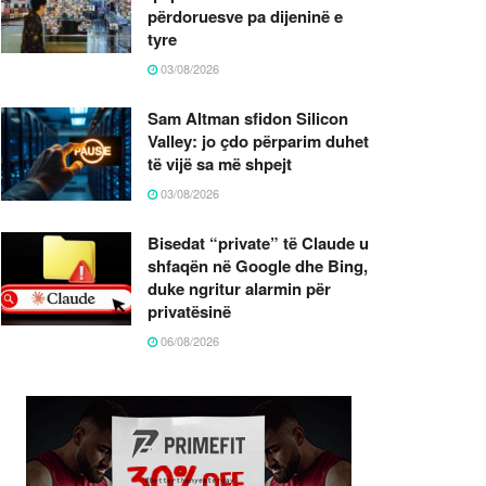
përdoruesve pa dijeninë e
tyre
03/08/2026
Sam Altman sfidon Silicon
Valley: jo çdo përparim duhet
të vijë sa më shpejt
03/08/2026
Bisedat “private” të Claude u
shfaqën në Google dhe Bing,
duke ngritur alarmin për
privatësinë
06/08/2026