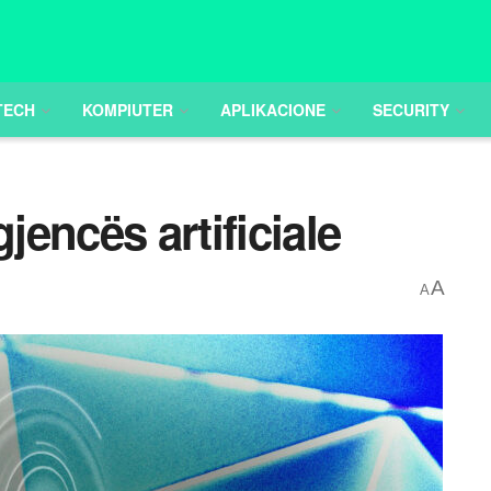
TECH
KOMPIUTER
APLIKACIONE
SECURITY
jencës artificiale
A
A