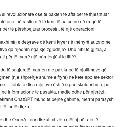
 si revolucionare ose të paktën të afta për të thjeshtuar
të ose, në rastin më të keq, të na çojnë në rrugë të
 për të përshpejtuar procesin. të një operacioni.
enaxhimin e detyrave që kemi kryer në mënyrë autonome
ve që rrjedhin nga kjo zgjedhje? Dhe mbi të gjitha, a
ati për të marrë një përgjegjësi të tillë?
sht do të sugjerojë marrjen me pak kripë të njoftimeve që
mën (një shprehje shumë e fryrë) në këtë apo atë sektor
shme. . Dobia e disa mjeteve është e padiskutueshme, por
ojnë informacione të pasakta, madje edhe për njerëzit,
 e ekranit ChatGPT mund të bëjnë gabime, merrni parasysh
 të thotë diçka.
 dhe OpenAI, por diskutimi vlen njëlloj për ato të
fshira në një vrull ari që duket se mund të fitohet vetëm nga