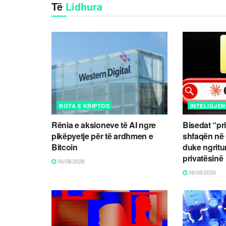
Të
Lidhura
BOTA E KRIPTOS
INTELIGJEN
Rënia e aksioneve të AI ngre
Bisedat “pr
pikëpyetje për të ardhmen e
shfaqën në
Bitcoin
duke ngritu
privatësinë
06/08/2026
06/08/2026