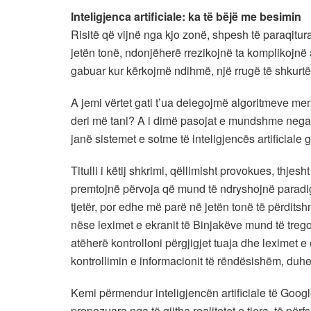
Inteligjenca artificiale: ka të bëjë me besimin
Risitë që vijnë nga kjo zonë, shpesh të paraqitura
jetën tonë, ndonjëherë rrezikojnë ta komplikojnë a
gabuar kur kërkojmë ndihmë, një rrugë të shkurtër
A jemi vërtet gati t’ua delegojmë algoritmeve m
deri më tani? A i dimë pasojat e mundshme negati
janë sistemet e sotme të inteligjencës artificiale g
Titulli i këtij shkrimi, qëllimisht provokues, thje
premtojnë përvoja që mund të ndryshojnë paradig
tjetër, por edhe më parë në jetën tonë të përdit
nëse leximet e ekranit të Binjakëve mund të treg
atëherë kontrolloni përgjigjet tuaja dhe leximet
kontrollimin e informacionit të rëndësishëm, duhet
Kemi përmendur inteligjencën artificiale të Google
propozuara nga të gjitha realitetet e tjera, të për