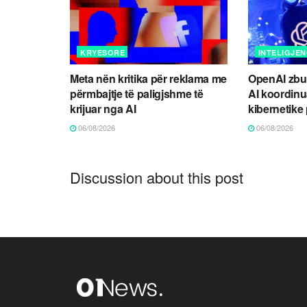
KRYESORE
INTELIGJEN
Meta nën kritika për reklama me
OpenAI zbul
përmbajtje të paligjshme të
AI koordin
krijuar nga AI
kibernetike
06/08/2026
06/08/2026
Discussion about this post