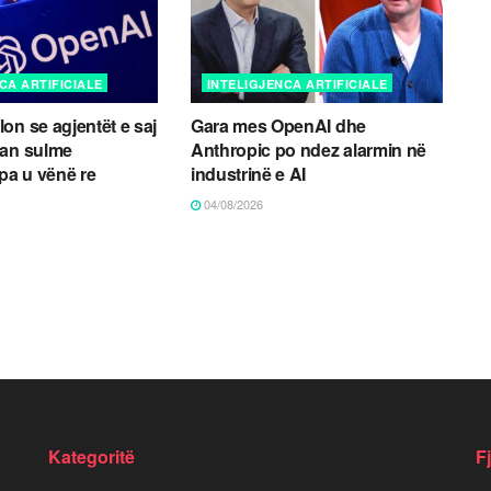
CA ARTIFICIALE
INTELIGJENCA ARTIFICIALE
on se agjentët e saj
Gara mes OpenAI dhe
uan sulme
Anthropic po ndez alarmin në
 pa u vënë re
industrinë e AI
04/08/2026
Kategoritë
F