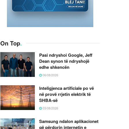
On Top
.
Pasi ndryshoi Google, Jeff
Dean synon të ndryshojë
edhe shkencën
06/08/2026
Inteligjenca artificiale po vë
në provë rrjetin elektrik të
SHBA-së
03/08/2026
Samsung ndalon aplikacionet
që përdorin internetin e