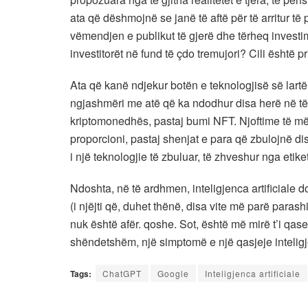
ata që dëshmojnë se janë të aftë për të arritur të
vëmendjen e publikut të gjerë dhe tërheq investim
investitorët në fund të çdo tremujori? Cili është pri
Ata që kanë ndjekur botën e teknologjisë së lar
ngjashmëri me atë që ka ndodhur disa herë në të 
kriptomonedhës, pastaj bumi NFT. Njoftime të më
proporcioni, pastaj shenjat e para që zbulojnë disa
i një teknologjie të zbuluar, të zhveshur nga eti
Ndoshta, në të ardhmen, inteligjenca artificiale 
(i njëjti që, duhet thënë, disa vite më parë parash
nuk është afër. qoshe. Sot, është më mirë t’i qa
shëndetshëm, një simptomë e një qasjeje intelig
Tags:
ChatGPT
Google
Inteligjenca artificiale