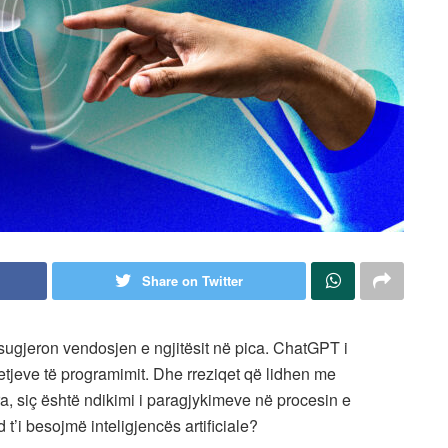
Share on Twitter
 sugjeron vendosjen e ngjitësit në pica. ChatGPT i
tjeve të programimit. Dhe rreziqet që lidhen me
a, siç është ndikimi i paragjykimeve në procesin e
 t’i besojmë inteligjencës artificiale?