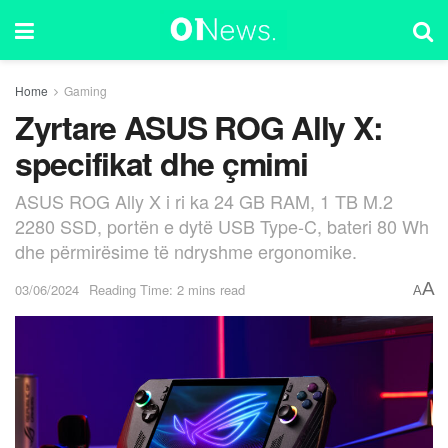
Home
Gaming
Zyrtare ASUS ROG Ally X:
specifikat dhe çmimi
ASUS ROG Ally X i ri ka 24 GB RAM, 1 TB M.2
2280 SSD, portën e dytë USB Type-C, bateri 80 Wh
dhe përmirësime të ndryshme ergonomike.
A
03/06/2024
Reading Time: 2 mins read
A