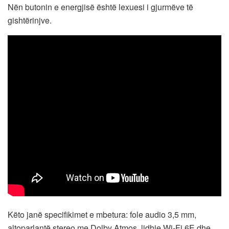
Nën butonin e energjisë është lexuesi i gjurmëve të
gishtërinjve.
Këto janë specifikimet e mbetura: fole audio 3,5 mm,
altoparlantë stereo me Dolby Atmos, lidhje Wi-Fi 6E dhe