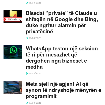
06/08/2026
Bisedat “private” të Claude u
shfaqën në Google dhe Bing,
duke ngritur alarmin për
privatësinë
06/08/2026
WhatsApp teston një seksion
të ri për mesazhet që
dërgohen nga bizneset e
mëdha
03/08/2026
Meta sjell një agjent AI që
synon të ndryshojë mënyrën e
programimit
07/08/2026