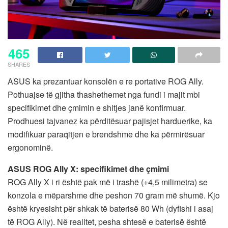
465
SHARES
ASUS ka prezantuar konsolën e re portative ROG Ally.
Pothuajse të gjitha thashethemet nga fundi i majit mbi
specifikimet dhe çmimin e shitjes janë konfirmuar.
Prodhuesi tajvanez ka përditësuar pajisjet harduerike, ka
modifikuar paraqitjen e brendshme dhe ka përmirësuar
ergonominë.
ASUS ROG Ally X: specifikimet dhe çmimi
ROG Ally X i ri është pak më i trashë (+4,5 milimetra) se
konzola e mëparshme dhe peshon 70 gram më shumë. Kjo
është kryesisht për shkak të baterisë 80 Wh (dyfishi i asaj
të ROG Ally). Në realitet, pesha shtesë e baterisë është