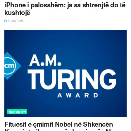
iPhone i palosshëm: ja sa shtrenjtë do të
kushtojë
18/03/2025
SECURITY
Fituesit e çmimit Nobel në Shkencën