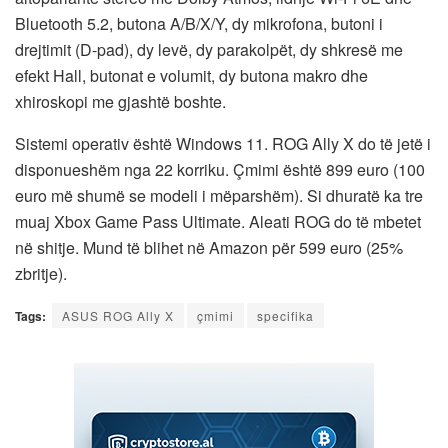
Bluetooth 5.2, butona A/B/X/Y, dy mikrofona, butoni i
drejtimit (D-pad), dy levë, dy parakolpët, dy shkresë me
efekt Hall, butonat e volumit, dy butona makro dhe
xhiroskopi me gjashtë boshte.
Sistemi operativ është Windows 11. ROG Ally X do të jetë i
disponueshëm nga 22 korriku. Çmimi është 899 euro (100
euro më shumë se modeli i mëparshëm). Si dhuratë ka tre
muaj Xbox Game Pass Ultimate. Aleati ROG do të mbetet
në shitje. Mund të blihet në Amazon për 599 euro (25%
zbritje).
Tags:
ASUS ROG Ally X
çmimi
specifika