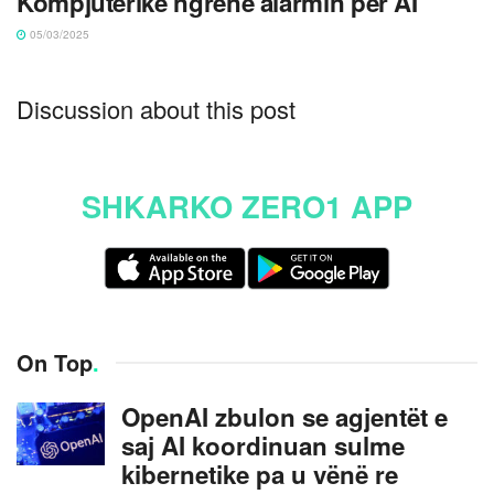
Kompjuterike ngrenë alarmin për AI
05/03/2025
Discussion about this post
SHKARKO ZERO1 APP
On Top
.
OpenAI zbulon se agjentët e
saj AI koordinuan sulme
kibernetike pa u vënë re