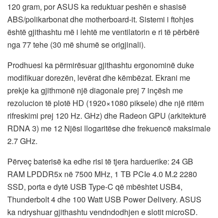
120 gram, por ASUS ka reduktuar peshën e shasisë
ABS/polikarbonat dhe motherboard-it. Sistemi i ftohjes
është gjithashtu më i lehtë me ventilatorin e ri të përbërë
nga 77 tehe (30 më shumë se origjinali).
Prodhuesi ka përmirësuar gjithashtu ergonominë duke
modifikuar dorezën, levërat dhe këmbëzat. Ekrani me
prekje ka gjithmonë një diagonale prej 7 inçësh me
rezolucion të plotë HD (1920×1080 piksele) dhe një ritëm
rifreskimi prej 120 Hz. GHz) dhe Radeon GPU (arkitekturë
RDNA 3) me 12 Njësi llogaritëse dhe frekuencë maksimale
2.7 GHz.
Përveç baterisë ka edhe risi të tjera harduerike: 24 GB
RAM LPDDR5x në 7500 MHz, 1 TB PCIe 4.0 M.2 2280
SSD, porta e dytë USB Type-C që mbështet USB4,
Thunderbolt 4 dhe 100 Watt USB Power Delivery. ASUS
ka ndryshuar gjithashtu vendndodhjen e slotit microSD.