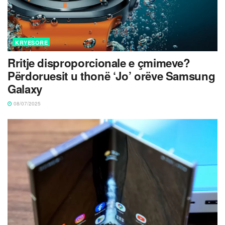
KRYESORE
Rritje disproporcionale e çmimeve?
Përdoruesit u thonë ‘Jo’ orëve Samsung
Galaxy
08/07/2025