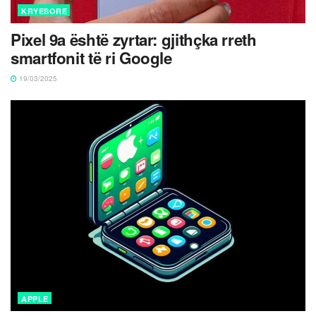
KRYESORE
Pixel 9a është zyrtar: gjithçka rreth
smartfonit të ri Google
19/03/2025
APPLE