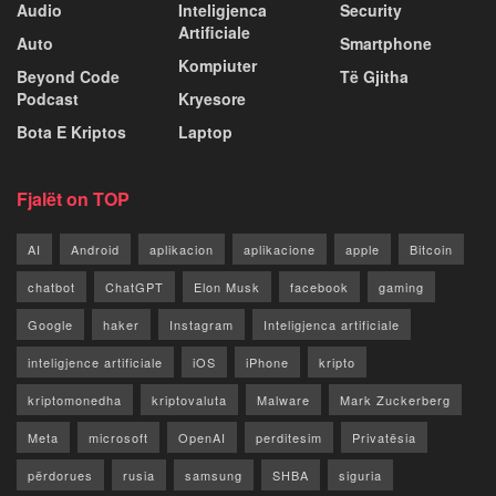
Audio
Inteligjenca
Security
Artificiale
Auto
Smartphone
Kompiuter
Beyond Code
Të Gjitha
Podcast
Kryesore
Bota E Kriptos
Laptop
Fjalët on TOP
AI
Android
aplikacion
aplikacione
apple
Bitcoin
chatbot
ChatGPT
Elon Musk
facebook
gaming
Google
haker
Instagram
Inteligjenca artificiale
inteligjence artificiale
iOS
iPhone
kripto
kriptomonedha
kriptovaluta
Malware
Mark Zuckerberg
Meta
microsoft
OpenAI
perditesim
Privatësia
përdorues
rusia
samsung
SHBA
siguria