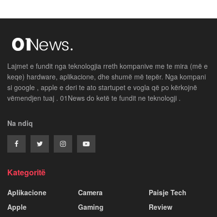
Lajmet e fundit nga teknologjia rreth kompanive me te mira (më e
keqe) hardware, aplikacione, dhe shumë më tepër. Nga kompani
si google , apple e deri te ato startupet e vogla që po kërkojnë
vëmendjen tuaj . 01News do ketë te fundit ne teknologji .
Na ndiq
Kategoritë
Aplikacione
Camera
Paisje Tech
Apple
Gaming
Review