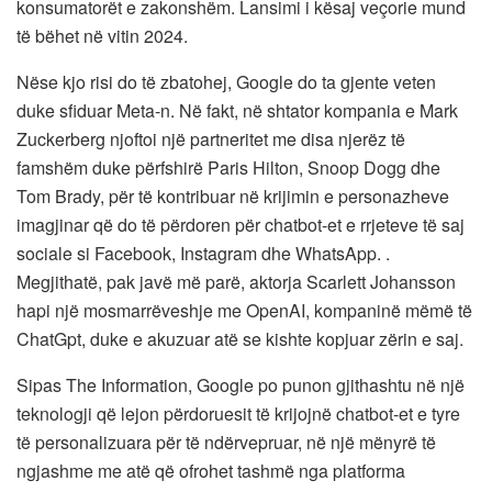
konsumatorët e zakonshëm. Lansimi i kësaj veçorie mund
të bëhet në vitin 2024.
Nëse kjo risi do të zbatohej, Google do ta gjente veten
duke sfiduar Meta-n. Në fakt, në shtator kompania e Mark
Zuckerberg njoftoi një partneritet me disa njerëz të
famshëm duke përfshirë Paris Hilton, Snoop Dogg dhe
Tom Brady, për të kontribuar në krijimin e personazheve
imagjinar që do të përdoren për chatbot-et e rrjeteve të saj
sociale si Facebook, Instagram dhe WhatsApp. .
Megjithatë, pak javë më parë, aktorja Scarlett Johansson
hapi një mosmarrëveshje me OpenAI, kompaninë mëmë të
ChatGpt, duke e akuzuar atë se kishte kopjuar zërin e saj.
Sipas The Information, Google po punon gjithashtu në një
teknologji që lejon përdoruesit të krijojnë chatbot-et e tyre
të personalizuara për të ndërvepruar, në një mënyrë të
ngjashme me atë që ofrohet tashmë nga platforma