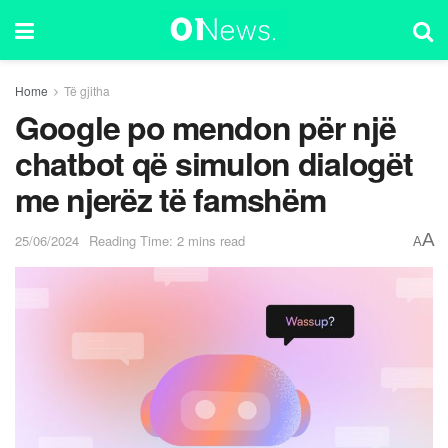
Home
Të gjitha
Google po mendon për një
chatbot që simulon dialogët
me njerëz të famshëm
A
25/06/2024
Reading Time: 2 mins read
A