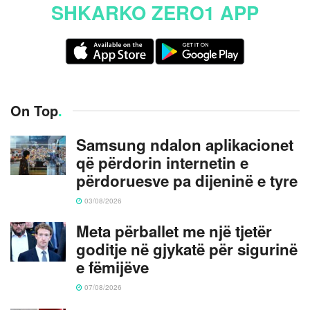
SHKARKO ZERO1 APP
On Top
.
Samsung ndalon aplikacionet
që përdorin internetin e
përdoruesve pa dijeninë e tyre
03/08/2026
Meta përballet me një tjetër
goditje në gjykatë për sigurinë
e fëmijëve
07/08/2026