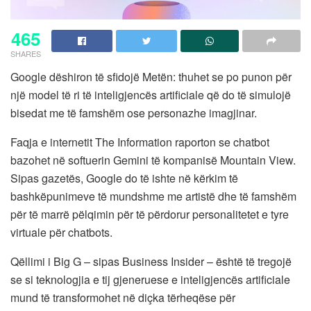
465
SHARES
Google dëshiron të sfidojë Metën: thuhet se po punon për
një model të ri të inteligjencës artificiale që do të simulojë
bisedat me të famshëm ose personazhe imagjinar.
Faqja e internetit The Information raporton se chatbot
bazohet në softuerin Gemini të kompanisë Mountain View.
Sipas gazetës, Google do të ishte në kërkim të
bashkëpunimeve të mundshme me artistë dhe të famshëm
për të marrë pëlqimin për të përdorur personalitetet e tyre
virtuale për chatbots.
Qëllimi i Big G – sipas Business Insider – është të tregojë
se si teknologjia e tij gjeneruese e inteligjencës artificiale
mund të transformohet në diçka tërheqëse për