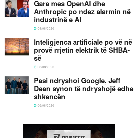
Gara mes OpenAI dhe
Anthropic po ndez alarmin në
industrinë e AI
04/08/2026
Inteligjenca artificiale po vë në
provë rrjetin elektrik të SHBA-
së
03/08/2026
Pasi ndryshoi Google, Jeff
Dean synon të ndryshojë edhe
shkencën
06/08/2026