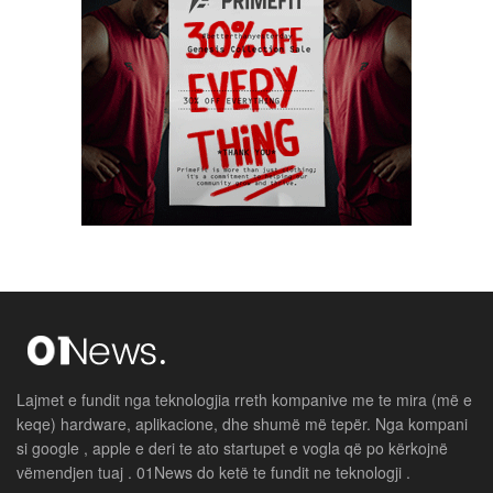
Lajmet e fundit nga teknologjia rreth kompanive me te mira (më e
keqe) hardware, aplikacione, dhe shumë më tepër. Nga kompani
si google , apple e deri te ato startupet e vogla që po kërkojnë
vëmendjen tuaj . 01News do ketë te fundit ne teknologji .