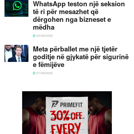
WhatsApp teston një seksion
të ri për mesazhet që
dërgohen nga bizneset e
mëdha
03/08/2026
Meta përballet me një tjetër
goditje në gjykatë për sigurinë
e fëmijëve
07/08/2026