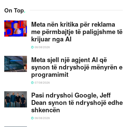
On Top
.
Meta nën kritika për reklama
me përmbajtje të paligjshme të
krijuar nga AI
06/08/2026
Meta sjell një agjent AI që
synon të ndryshojë mënyrën e
programimit
07/08/2026
Pasi ndryshoi Google, Jeff
Dean synon të ndryshojë edhe
shkencën
06/08/2026