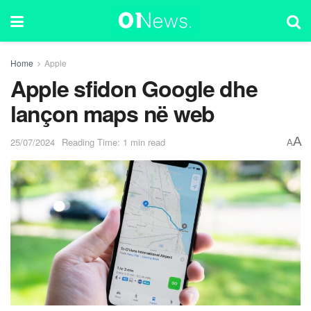
Home
Apple
Apple sfidon Google dhe
lançon maps në web
A
25/07/2024
Reading Time: 1 min read
A