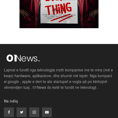
Lajmet e fundit nga teknologjia rreth kompanive me te mira (më e
keqe) hardware, aplikacione, dhe shumë më tepër. Nga kompani
si google , apple e deri te ato startupet e vogla që po kërkojnë
vëmendjen tuaj . 01News do ketë te fundit ne teknologji .
Na ndiq