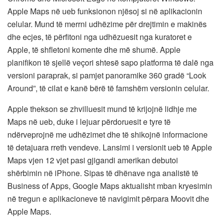
Apple Maps në ueb funksionon njësoj si në aplikacionin
celular. Mund të merrni udhëzime për drejtimin e makinës
dhe ecjes, të përfitoni nga udhëzuesit nga kuratoret e
Apple, të shfletoni komente dhe më shumë. Apple
planifikon të sjellë veçori shtesë sapo platforma të dalë nga
versioni paraprak, si pamjet panoramike 360 ​​gradë “Look
Around”, të cilat e kanë bërë të famshëm versionin celular.
Apple thekson se zhvilluesit mund të krijojnë lidhje me
Maps në ueb, duke i lejuar përdoruesit e tyre të
ndërveprojnë me udhëzimet dhe të shikojnë informacione
të detajuara rreth vendeve. Lansimi i versionit ueb të Apple
Maps vjen 12 vjet pasi gjigandi amerikan debutoi
shërbimin në iPhone. Sipas të dhënave nga analistë të
Business of Apps, Google Maps aktualisht mban kryesimin
në tregun e aplikacioneve të navigimit përpara Moovit dhe
Apple Maps.