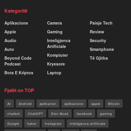
Kategoritë
Aplikacione
Camera
Paisje Tech
Apple
Gaming
Review
Audio
Inteligjenca
Security
Artificiale
Auto
Smartphone
Kompiuter
Beyond Code
Të Gjitha
Podcast
Kryesore
Bota E Kriptos
Laptop
Fjalët on TOP
AI
Android
aplikacion
aplikacione
apple
Bitcoin
chatbot
ChatGPT
Elon Musk
facebook
gaming
Google
haker
Instagram
Inteligjenca artificiale