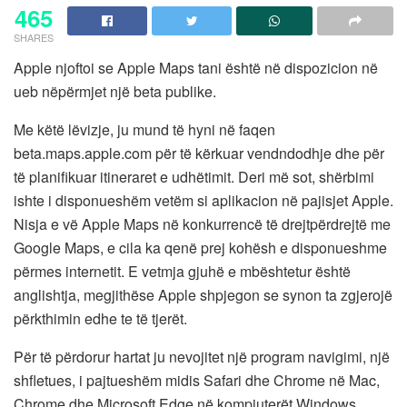
465
SHARES
Apple njoftoi se Apple Maps tani është në dispozicion në
ueb nëpërmjet një beta publike.
Me këtë lëvizje, ju mund të hyni në faqen
beta.maps.apple.com për të kërkuar vendndodhje dhe për
të planifikuar itineraret e udhëtimit. Deri më sot, shërbimi
ishte i disponueshëm vetëm si aplikacion në pajisjet Apple.
Nisja e vë Apple Maps në konkurrencë të drejtpërdrejtë me
Google Maps, e cila ka qenë prej kohësh e disponueshme
përmes internetit. E vetmja gjuhë e mbështetur është
anglishtja, megjithëse Apple shpjegon se synon ta zgjerojë
përkthimin edhe te të tjerët.
Për të përdorur hartat ju nevojitet një program navigimi, një
shfletues, i pajtueshëm midis Safari dhe Chrome në Mac,
Chrome dhe Microsoft Edge në kompjuterët Windows.