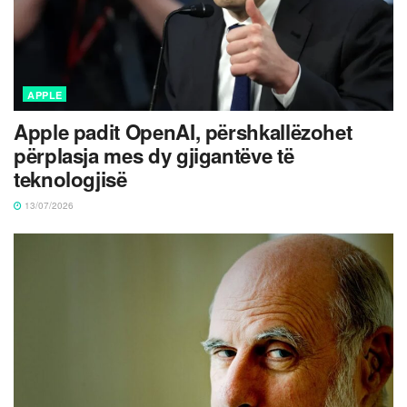
APPLE
Apple padit OpenAI, përshkallëzohet
përplasja mes dy gjigantëve të
teknologjisë
13/07/2026