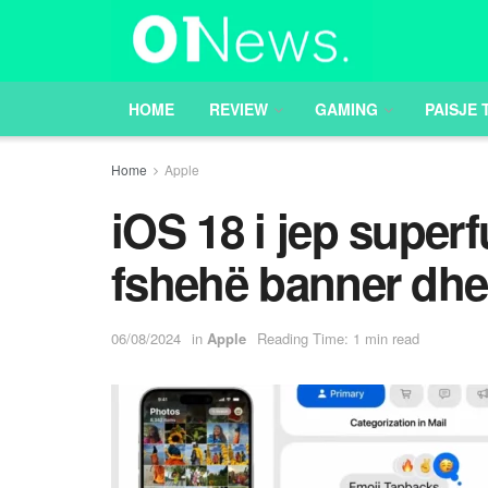
HOME
REVIEW
GAMING
PAISJE 
Home
Apple
iOS 18 i jep superf
fshehë banner dh
06/08/2024
in
Apple
Reading Time: 1 min read