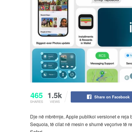
465
1.5k
Share on Facebook
SHARES
VIEWS
Dje në mbrëmje, Apple publikoi versionet e reja
Sequoia, të cilat në mesin e shumë veçorive të r
Safari.