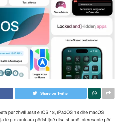
Share on Twitter
 beta për zhvilluesit e iOS 18, iPadOS 18 dhe macOS
eja të prezantuara përfshijnë disa shumë interesante për