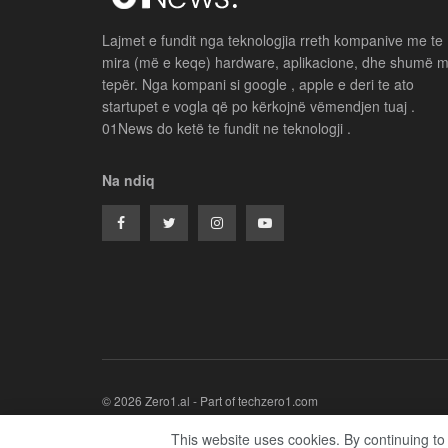
Lajmet e fundit nga teknologjia rreth kompanive me te
mira (më e keqe) hardware, aplikacione, dhe shumë 
tepër. Nga kompani si google , apple e deri te ato
startupet e vogla që po kërkojnë vëmendjen tuaj .
01News do ketë te fundit ne teknologji .
Na ndiq
© 2026 Zero1.al - Part of techzero1.com
This website uses cookies. By continuing to