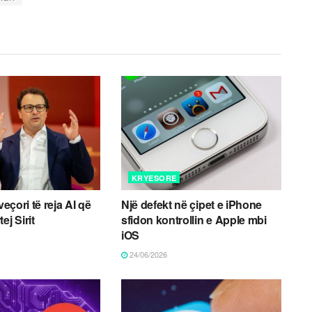
KRYESORE
veçori të reja AI që
Një defekt në çipet e iPhone
ej Sirit
sfidon kontrollin e Apple mbi
iOS
24/06/2026