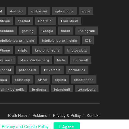
AI
Android
aplikacion
aplikacione
apple
Bitcoin
chatbot
ChatGPT
Elon Musk
facebook
gaming
Google
haker
Instagram
Inteligjenca artificiale
inteligjence artificiale
iOS
iPhone
kripto
kriptomonedha
kriptovaluta
Malware
Mark Zuckerberg
Meta
microsoft
OpenAI
perditesim
Privatësia
përdorues
rusia
samsung
SHBA
siguria
smartphone
sulm kibernetik
te dhena
teknologji
teknologjia
TikTok
twitter
vecori
Video
WhatsApp
x
youtube
Rreth Nesh
Reklamo
Privacy & Policy
Kontakt
r
Privacy and Cookie Policy
.
I Agree