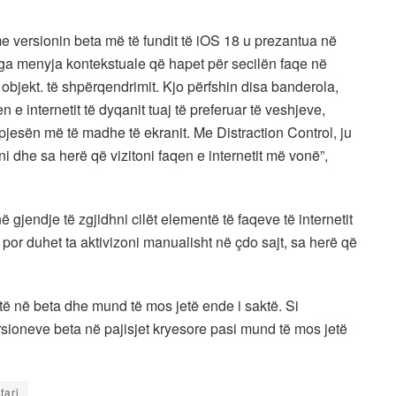
e versionin beta më të fundit të iOS 18 u prezantua në
t nga menyja kontekstuale që hapet për secilën faqe në
 objekt. të shpërqendrimit. Kjo përfshin disa banderola,
n e internetit të dyqanit tuaj të preferuar të veshjeve,
jesën më të madhe të ekranit. Me Distraction Control, ju
i dhe sa herë që vizitoni faqen e internetit më vonë”,
ë gjendje të zgjidhni cilët elementë të faqeve të internetit
, por duhet ta aktivizoni manualisht në çdo sajt, sa herë që
shtë në beta dhe mund të mos jetë ende i saktë. Si
sioneve beta në pajisjet kryesore pasi mund të mos jetë
fari