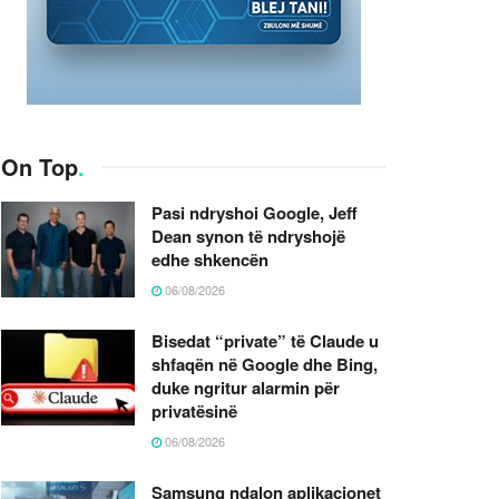
On Top
.
Pasi ndryshoi Google, Jeff
Dean synon të ndryshojë
edhe shkencën
06/08/2026
Bisedat “private” të Claude u
shfaqën në Google dhe Bing,
duke ngritur alarmin për
privatësinë
06/08/2026
Samsung ndalon aplikacionet