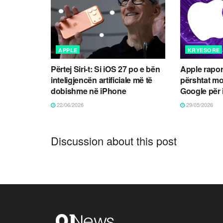
APPLE
KRYESORE
Përtej Siri-t: Si iOS 27 po e bën
Apple rapor
inteligjencën artificiale më të
përshtat mo
dobishme në iPhone
Google për
22/06/2026
29/05/2026
Discussion about this post