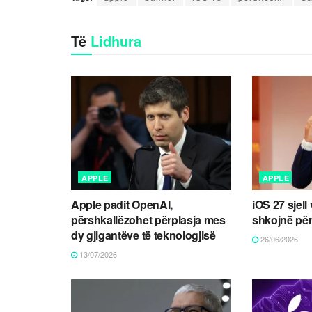
Të
Lidhura
APPLE
APPLE
Apple padit OpenAI,
iOS 27 sjell 
përshkallëzohet përplasja mes
shkojnë përt
dy gjigantëve të teknologjisë
26/06/2026
13/07/2026