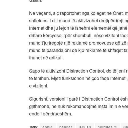
Në veçanti, siç raportohet nga kolegët në Cnet, m
shfletues, i cili mund të aktivizohet drejtpërdrej
internet dhe ju lejon të fshehni elementët që janë
dritare kërcyese: “për shembull, nëse vizitoni faqe
mund t’ju tregojë një reklamë promovuese që zë p
mund të parandaloni që kjo reklamë të shfaqet tan
thuhet në artikull.
Sapo të aktivizoni Distraction Control, do të jeni n
të fshihen. Mjeti funksionon në çdo faqe interneti
e vizitoni.
Sigurisht, versioni i parë i Distraction Control ë
gjithmonë, ne nuk rekomandojmë instalimin e ver
ende i qëndrueshëm.
Tags:
apple
banner
iOS 18
perditesim
Sa