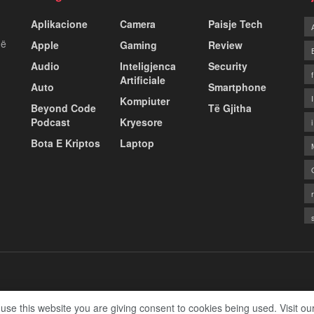
Aplikacione
Camera
Paisje Tech
më
Apple
Gaming
Review
Audio
Inteligjenca
Security
Artificiale
Auto
Smartphone
Kompiuter
Beyond Code
Të Gjitha
Podcast
Kryesore
Bota E Kriptos
Laptop
 use this website you are giving consent to cookies being used. Visit ou