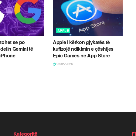
APPLE
tohet se po
Apple i kërkon gjykatës të
delin Gemini të
kufizojë ndikimin e çështjes
 iPhone
Epic Games në App Store
25/05/2026
Kategoritë
F