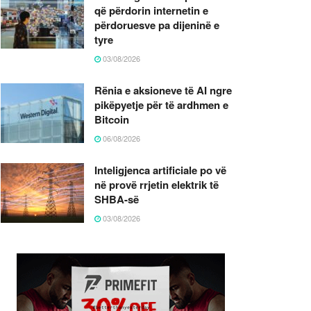
që përdorin internetin e
përdoruesve pa dijeninë e
tyre
03/08/2026
Rënia e aksioneve të AI ngre
pikëpyetje për të ardhmen e
Bitcoin
06/08/2026
Inteligjenca artificiale po vë
në provë rrjetin elektrik të
SHBA-së
03/08/2026