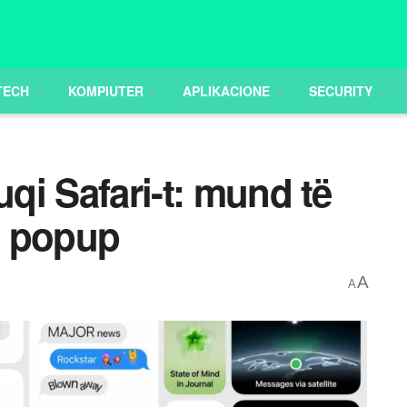
TECH
KOMPIUTER
APLIKACIONE
SECURITY
uqi Safari-t: mund të
e popup
A
A