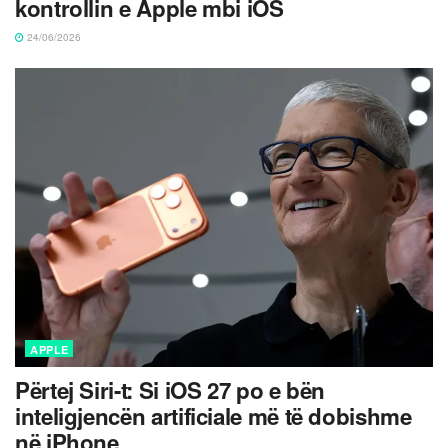
kontrollin e Apple mbi iOS
24/06/2026
APPLE
Përtej Siri-t: Si iOS 27 po e bën
inteligjencën artificiale më të dobishme
në iPhone