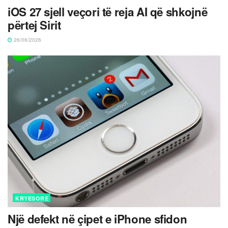
iOS 27 sjell veçori të reja AI që shkojnë
përtej Sirit
26/06/2026
KRYESORE
Një defekt në çipet e iPhone sfidon