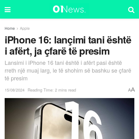
Home
Apple
iPhone 16: lançimi tani është
i afërt, ja çfarë të presim
Lansimi i iPhone 16 tani është i afërt pasi është
rreth një muaj larg, le të shohim së bashku se çfarë
të presim
A
15/08/2024
Reading Time: 2 mins read
A