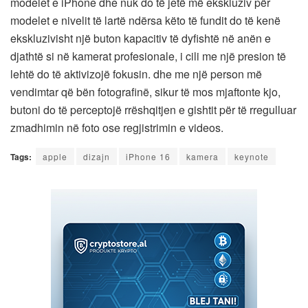
modelet e iPhone dhe nuk do të jetë më ekskluziv për
modelet e nivelit të lartë ndërsa këto të fundit do të kenë
ekskluzivisht një buton kapacitiv të dyfishtë në anën e
djathtë si në kamerat profesionale, i cili me një presion të
lehtë do të aktivizojë fokusin. dhe me një person më
vendimtar që bën fotografinë, sikur të mos mjaftonte kjo,
butoni do të perceptojë rrëshqitjen e gishtit për të rregulluar
zmadhimin në foto ose regjistrimin e videos.
Tags:
apple
dizajn
iPhone 16
kamera
keynote