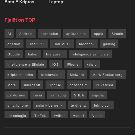
Bota E Kriptos
Laptop
Fjalët on TOP
AI
Android
aplikacion
aplikacione
apple
Bitcoin
chatbot
ChatGPT
Elon Musk
facebook
gaming
Google
haker
Instagram
Inteligjenca artificiale
inteligjence artificiale
iOS
iPhone
kripto
kriptomonedha
kriptovaluta
Malware
Mark Zuckerberg
Meta
microsoft
OpenAI
perditesim
Privatësia
përdorues
rusia
samsung
SHBA
siguria
smartphone
sulm kibernetik
te dhena
teknologji
teknologjia
TikTok
twitter
vecori
Video
WhatsApp
x
youtube