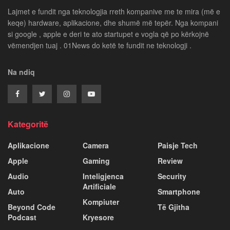
Lajmet e fundit nga teknologjia rreth kompanive me te mira (më e
keqe) hardware, aplikacione, dhe shumë më tepër. Nga kompani
si google , apple e deri te ato startupet e vogla që po kërkojnë
vëmendjen tuaj . 01News do ketë te fundit ne teknologji .
Na ndiq
Kategoritë
Aplikacione
Camera
Paisje Tech
Apple
Gaming
Review
Audio
Inteligjenca
Security
Artificiale
Auto
Smartphone
Kompiuter
Beyond Code
Të Gjitha
Podcast
Kryesore