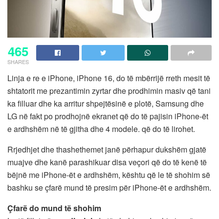
465
SHARES
Linja e re e iPhone, iPhone 16, do të mbërrijë rreth mesit të
shtatorit me prezantimin zyrtar dhe prodhimin masiv që tani
ka filluar dhe ka arritur shpejtësinë e plotë, Samsung dhe
LG në fakt po prodhojnë ekranet që do të pajisin iPhone-ët
e ardhshëm në të gjitha dhe 4 modele. që do të lirohet.
Rrjedhjet dhe thashethemet janë përhapur dukshëm gjatë
muajve dhe kanë parashikuar disa veçori që do të kenë të
bëjnë me iPhone-ët e ardhshëm, kështu që le të shohim së
bashku se çfarë mund të presim për iPhone-ët e ardhshëm.
Çfarë do mund të shohim