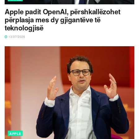
Apple padit OpenAI, përshkallëzohet
përplasja mes dy gjigantëve të
teknologjisë
13/07/2026
APPLE