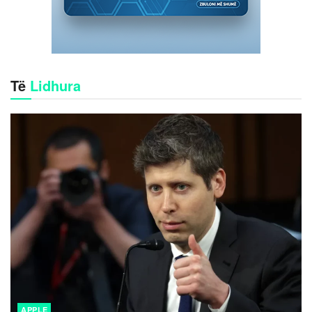
Të
Lidhura
APPLE