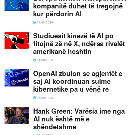
kompanitë duhet të tregojnë
kur përdorin AI
04/08/2026
Studiuesit kinezë të AI po
fitojnë zë në X, ndërsa rivalët
amerikanë heshtin
04/08/2026
OpenAI zbulon se agjentët e
saj AI koordinuan sulme
kibernetike pa u vënë re
06/08/2026
Hank Green: Varësia ime nga
AI nuk është më e
shëndetshme