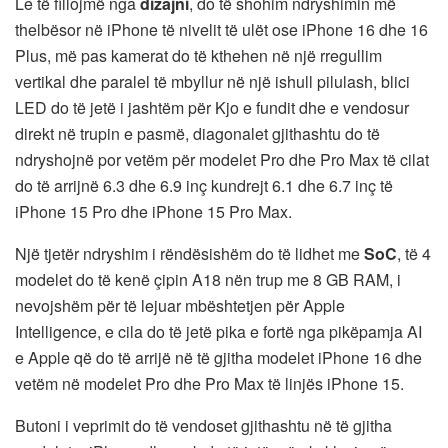
Le të fillojmë nga
dizajni
, do të shohim ndryshimin më
thelbësor në iPhone të nivelit të ulët ose iPhone 16 dhe 16
Plus, më pas kamerat do të kthehen në një rregullim
vertikal dhe paralel të mbyllur në një ishull pilulash, blici
LED do të jetë i jashtëm për Kjo e fundit dhe e vendosur
direkt në trupin e pasmë, diagonalet gjithashtu do të
ndryshojnë por vetëm për modelet Pro dhe Pro Max të cilat
do të arrijnë 6.3 dhe 6.9 inç kundrejt 6.1 dhe 6.7 inç të
iPhone 15 Pro dhe iPhone 15 Pro Max.
Një tjetër ndryshim i rëndësishëm do të lidhet me
SoC
, të 4
modelet do të kenë çipin A18 nën trup me 8 GB RAM, i
nevojshëm për të lejuar mbështetjen për Apple
Intelligence, e cila do të jetë pika e fortë nga pikëpamja AI
e Apple që do të arrijë në të gjitha modelet iPhone 16 dhe
vetëm në modelet Pro dhe Pro Max të linjës iPhone 15.
Butoni i veprimit do të vendoset gjithashtu në të gjitha