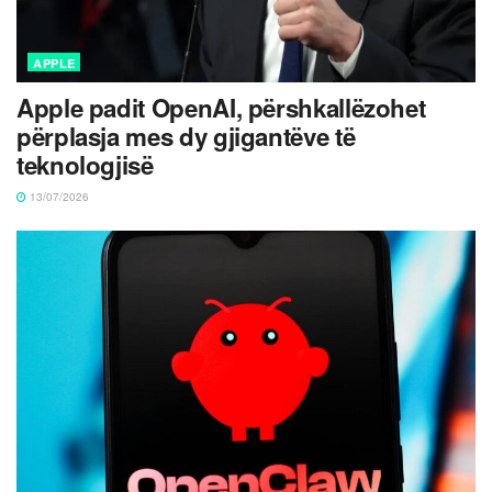
APPLE
Apple padit OpenAI, përshkallëzohet
përplasja mes dy gjigantëve të
teknologjisë
13/07/2026