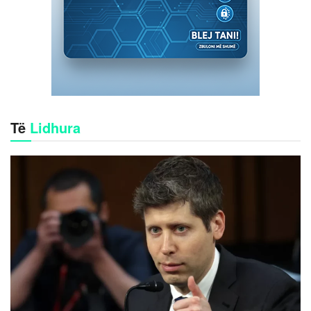
Të
Lidhura