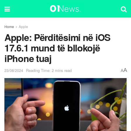
Home
Apple
Apple: Përditësimi në iOS
17.6.1 mund të bllokojë
iPhone tuaj
A
23/08/2024
Reading Time: 2 mins read
A