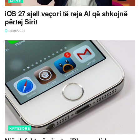
APPLE
iOS 27 sjell veçori të reja AI që shkojnë
përtej Sirit
26/06/2026
KRYESORE