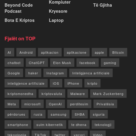
Kompiuter
Beyond Code
Të Gjitha
Podcast
Kryesore
Bota E Kriptos
Laptop
Fjalët on TOP
AI
Android
aplikacion
aplikacione
apple
Bitcoin
chatbot
ChatGPT
Elon Musk
facebook
gaming
Google
haker
Instagram
Inteligjenca artificiale
inteligjence artificiale
iOS
iPhone
kripto
kriptomonedha
kriptovaluta
Malware
Mark Zuckerberg
Meta
microsoft
OpenAI
perditesim
Privatësia
përdorues
rusia
samsung
SHBA
siguria
smartphone
sulm kibernetik
te dhena
teknologji
teknologjia
TikTok
twitter
vecori
Video