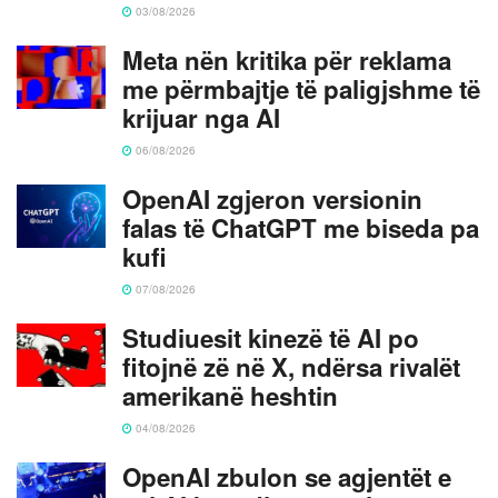
03/08/2026
Meta nën kritika për reklama
me përmbajtje të paligjshme të
krijuar nga AI
06/08/2026
OpenAI zgjeron versionin
falas të ChatGPT me biseda pa
kufi
07/08/2026
Studiuesit kinezë të AI po
fitojnë zë në X, ndërsa rivalët
amerikanë heshtin
04/08/2026
OpenAI zbulon se agjentët e