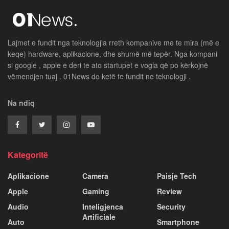
Lajmet e fundit nga teknologjia rreth kompanive me te mira (më e
keqe) hardware, aplikacione, dhe shumë më tepër. Nga kompani
si google , apple e deri te ato startupet e vogla që po kërkojnë
vëmendjen tuaj . 01News do ketë te fundit ne teknologji .
Na ndiq
Kategoritë
Aplikacione
Camera
Paisje Tech
Apple
Gaming
Review
Audio
Inteligjenca
Security
Artificiale
Auto
Smartphone