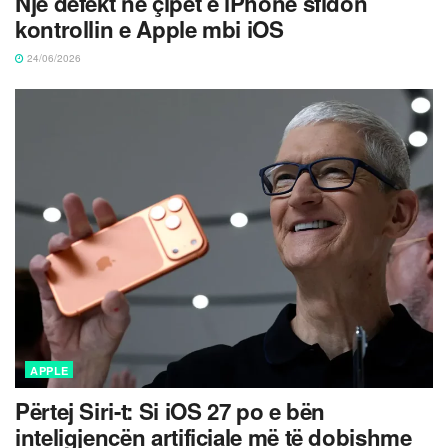
Një defekt në çipet e iPhone sfidon
kontrollin e Apple mbi iOS
24/06/2026
APPLE
Përtej Siri-t: Si iOS 27 po e bën
inteligjencën artificiale më të dobishme