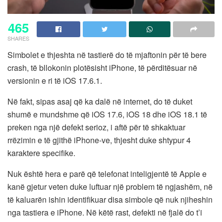
465
SHARES
Simbolet e thjeshta në tastierë do të mjaftonin për të bere
crash, të bllokonin plotësisht iPhone, të përditësuar në
versionin e ri të iOS 17.6.1.
Në fakt, sipas asaj që ka dalë në internet, do të duket
shumë e mundshme që iOS 17.6, iOS 18 dhe iOS 18.1 të
preken nga një defekt serioz, i aftë për të shkaktuar
rrëzimin e të gjithë iPhone-ve, thjesht duke shtypur 4
karaktere specifike.
Nuk është hera e parë që telefonat inteligjentë të Apple e
kanë gjetur veten duke luftuar një problem të ngjashëm, në
të kaluarën ishin identifikuar disa simbole që nuk njiheshin
nga tastiera e iPhone. Në këtë rast, defekti në fjalë do t’i