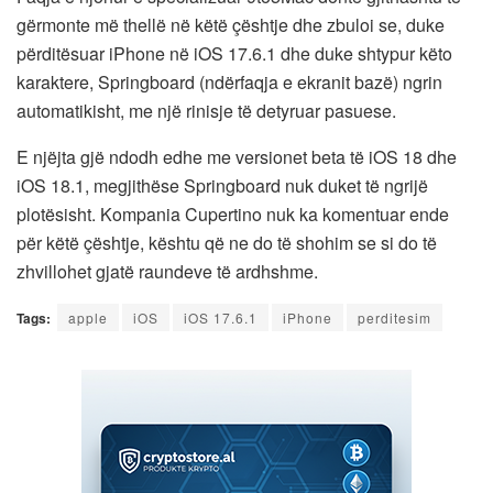
gërmonte më thellë në këtë çështje dhe zbuloi se, duke
përditësuar iPhone në iOS 17.6.1 dhe duke shtypur këto
karaktere, Springboard (ndërfaqja e ekranit bazë) ngrin
automatikisht, me një rinisje të detyruar pasuese.
E njëjta gjë ndodh edhe me versionet beta të iOS 18 dhe
iOS 18.1, megjithëse Springboard nuk duket të ngrijë
plotësisht. Kompania Cupertino nuk ka komentuar ende
për këtë çështje, kështu që ne do të shohim se si do të
zhvillohet gjatë raundeve të ardhshme.
Tags:
apple
iOS
iOS 17.6.1
iPhone
perditesim