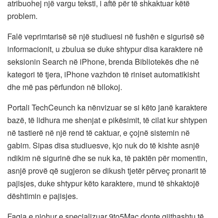
atribuohej një vargu teksti, i aftë për të shkaktuar këtë
problem.
Falë veprimtarisë së një studiuesi në fushën e sigurisë së
informacionit, u zbulua se duke shtypur disa karaktere në
seksionin Search në iPhone, brenda Bibliotekës dhe në
kategori të tjera, iPhone vazhdon të riniset automatikisht
dhe më pas përfundon në bllokoj.
Portali TechCeunch ka nënvizuar se si këto janë karaktere
bazë, të lidhura me shenjat e pikësimit, të cilat kur shtypen
në tastierë në një rend të caktuar, e çojnë sistemin në
gabim. Sipas disa studiuesve, kjo nuk do të kishte asnjë
ndikim në sigurinë dhe se nuk ka, të paktën për momentin,
asnjë provë që sugjeron se dikush tjetër përveç pronarit të
pajisjes, duke shtypur këto karaktere, mund të shkaktojë
dështimin e pajisjes.
Faqja e njohur e specializuar 9to5Mac donte gjithashtu të