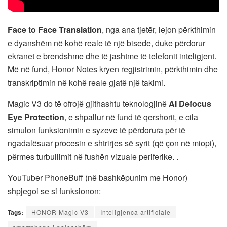
Face to Face Translation
, nga ana tjetër, lejon përkthimin
e dyanshëm në kohë reale të një bisede, duke përdorur
ekranet e brendshme dhe të jashtme të telefonit inteligjent.
Më në fund, Honor Notes kryen regjistrimin, përkthimin dhe
transkriptimin në kohë reale gjatë një takimi.
Magic V3 do të ofrojë gjithashtu teknologjinë
AI Defocus
Eye Protection
, e shpallur në fund të qershorit, e cila
simulon funksionimin e syzeve të përdorura për të
ngadalësuar procesin e shtrirjes së syrit (që çon në miopi),
përmes turbullimit në fushën vizuale periferike. .
YouTuber PhoneBuff (në bashkëpunim me Honor)
shpjegoi se si funksionon:
Tags:
HONOR Magic V3
Inteligjenca artificiale