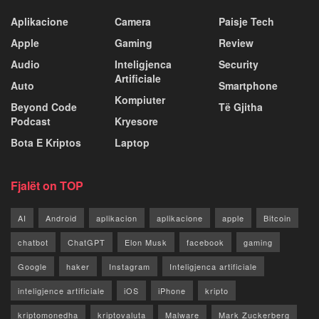
Aplikacione
Camera
Paisje Tech
Apple
Gaming
Review
Audio
Inteligjenca
Security
Artificiale
Auto
Smartphone
Kompiuter
Beyond Code
Të Gjitha
Podcast
Kryesore
Bota E Kriptos
Laptop
Fjalët on TOP
AI
Android
aplikacion
aplikacione
apple
Bitcoin
chatbot
ChatGPT
Elon Musk
facebook
gaming
Google
haker
Instagram
Inteligjenca artificiale
inteligjence artificiale
iOS
iPhone
kripto
kriptomonedha
kriptovaluta
Malware
Mark Zuckerberg