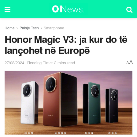
Home
Paisje Tech
Smartphone
Honor Magic V3: ja kur do të
lançohet në Europë
A
27/08/2024
Reading Time: 2 mins read
A