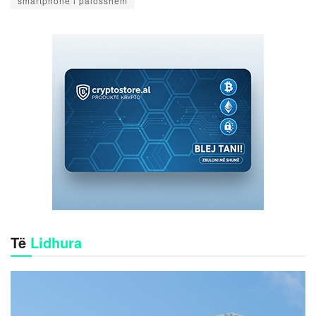
smartphone i palosshëm
Të
Lidhura