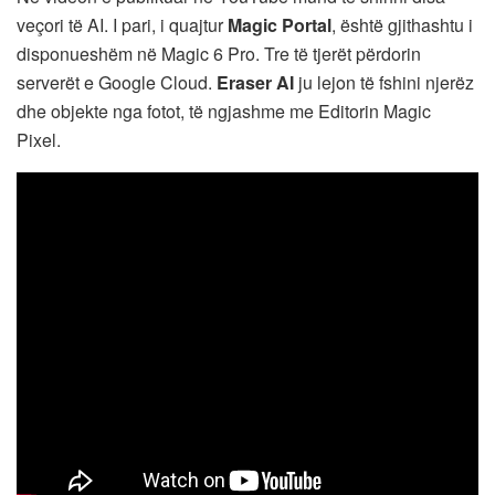
veçori të AI. I pari, i quajtur
Magic Portal
, është gjithashtu i
disponueshëm në Magic 6 Pro. Tre të tjerët përdorin
serverët e Google Cloud.
Eraser AI
ju lejon të fshini njerëz
dhe objekte nga fotot, të ngjashme me Editorin Magic
Pixel.