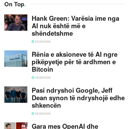
On Top
.
Hank Green: Varësia ime nga
AI nuk është më e
shëndetshme
03/08/2026
Rënia e aksioneve të AI ngre
pikëpyetje për të ardhmen e
Bitcoin
06/08/2026
Pasi ndryshoi Google, Jeff
Dean synon të ndryshojë edhe
shkencën
06/08/2026
Gara mes OpenAI dhe