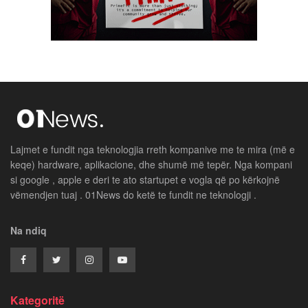
Lajmet e fundit nga teknologjia rreth kompanive me te mira (më e
keqe) hardware, aplikacione, dhe shumë më tepër. Nga kompani
si google , apple e deri te ato startupet e vogla që po kërkojnë
vëmendjen tuaj . 01News do ketë te fundit ne teknologji .
Na ndiq
Kategoritë