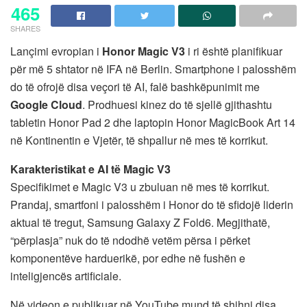
465
SHARES
Lançimi evropian i
Honor Magic V3
i ri është planifikuar
për më 5 shtator në IFA në Berlin. Smartphone i palosshëm
do të ofrojë disa veçori të AI, falë bashkëpunimit me
Google Cloud
. Prodhuesi kinez do të sjellë gjithashtu
tabletin Honor Pad 2 dhe laptopin Honor MagicBook Art 14
në Kontinentin e Vjetër, të shpallur në mes të korrikut.
Karakteristikat e AI të Magic V3
Specifikimet e Magic V3 u zbuluan në mes të korrikut.
Prandaj, smartfoni i palosshëm i Honor do të sfidojë liderin
aktual të tregut, Samsung Galaxy Z Fold6. Megjithatë,
“përplasja” nuk do të ndodhë vetëm përsa i përket
komponentëve harduerikë, por edhe në fushën e
inteligjencës artificiale.
Në videon e publikuar në YouTube mund të shihni disa