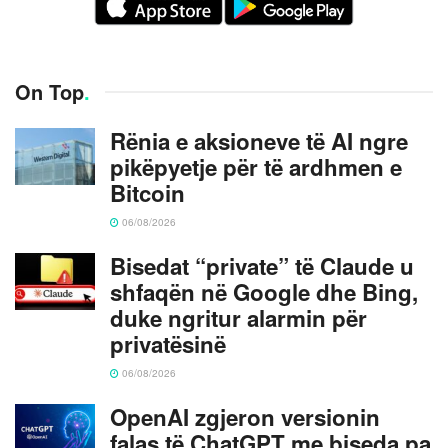
On Top
.
Rënia e aksioneve të AI ngre
pikëpyetje për të ardhmen e
Bitcoin
06/08/2026
Bisedat “private” të Claude u
shfaqën në Google dhe Bing,
duke ngritur alarmin për
privatësinë
06/08/2026
OpenAI zgjeron versionin
falas të ChatGPT me biseda pa