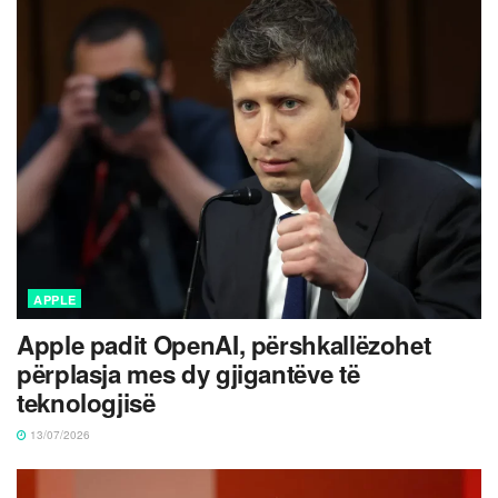
APPLE
Apple padit OpenAI, përshkallëzohet
përplasja mes dy gjigantëve të
teknologjisë
13/07/2026