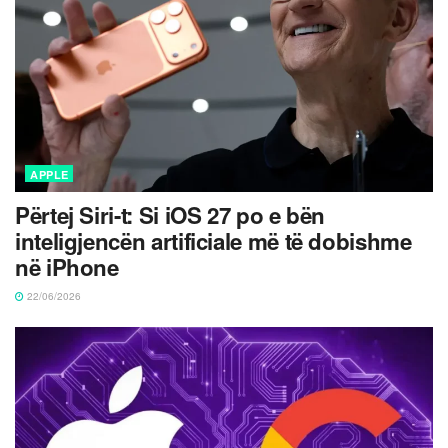
APPLE
Përtej Siri-t: Si iOS 27 po e bën
inteligjencën artificiale më të dobishme
në iPhone
22/06/2026