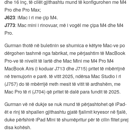
dhe 16 inç, të cilët gjithashtu mund të konfigurohen me M4
Pro dhe Pro Max;
J623
: iMac i ri me çip M4.
J773
: Mac mini i rinovuar, më i vogël me çipa M4 dhe M4
Pro.
Gurman thotë në buletinin se shumica e këtyre Mac-ve po
dërgohen tashmë nga fabrikat, me përjashtim të MacBook
Pro-ve të nivelit të lartë dhe Mac Mini me M4 Pro M4
MacBook Airs (i koduar J713 dhe J715) pritet të mbërrijnë
në tremujorin e parë. të vitit 2025, ndërsa Mac Studio i ri
(J757) do të mbërrijë rreth mesit të vitit të ardhshëm, me
Mac Pro të ri (J704) që pritet të dalë para fundit të 2025.
Gurman vë në dukje se nuk mund të përjashtohet që iPad-
ët e rinj të shpallen gjithashtu gjatë fjalimit kryesor në fjalë,
duke përfshirë iPad Mini të shumëpritur për të cilin flitet prej
disa kohësh.