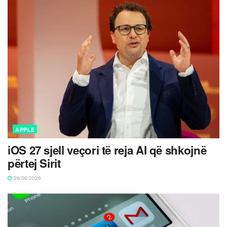
APPLE
iOS 27 sjell veçori të reja AI që shkojnë
përtej Sirit
26/06/2026