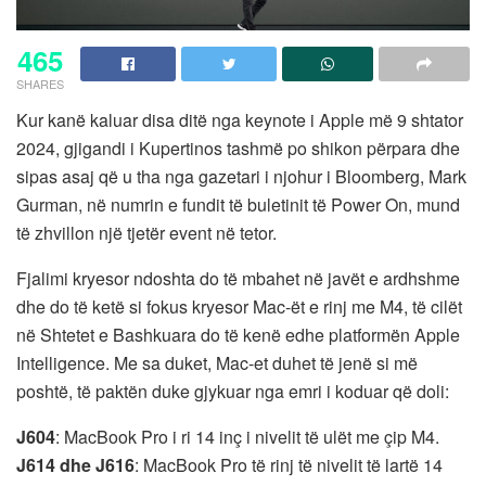
465
SHARES
Kur kanë kaluar disa ditë nga keynote i Apple më 9 shtator
2024, gjigandi i Kupertinos tashmë po shikon përpara dhe
sipas asaj që u tha nga gazetari i njohur i Bloomberg, Mark
Gurman, në numrin e fundit të buletinit të Power On, mund
të zhvillon një tjetër event në tetor.
Fjalimi kryesor ndoshta do të mbahet në javët e ardhshme
dhe do të ketë si fokus kryesor Mac-ët e rinj me M4, të cilët
në Shtetet e Bashkuara do të kenë edhe platformën Apple
Intelligence. Me sa duket, Mac-et duhet të jenë si më
poshtë, të paktën duke gjykuar nga emri i koduar që doli:
J604
: MacBook Pro i ri 14 inç i nivelit të ulët me çip M4.
J614 dhe J616
: MacBook Pro të rinj të nivelit të lartë 14