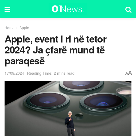
Home
Apple
Apple, event i ri në tetor
2024? Ja çfarë mund të
paraqesë
A
17/09/2024
Reading Time: 2 mins read
A