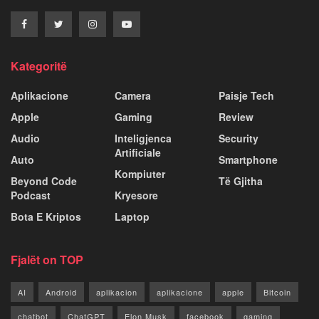
Kategoritë
Aplikacione
Camera
Paisje Tech
Apple
Gaming
Review
Audio
Inteligjenca
Security
Artificiale
Auto
Smartphone
Kompiuter
Beyond Code
Të Gjitha
Podcast
Kryesore
Bota E Kriptos
Laptop
Fjalët on TOP
AI
Android
aplikacion
aplikacione
apple
Bitcoin
chatbot
ChatGPT
Elon Musk
facebook
gaming