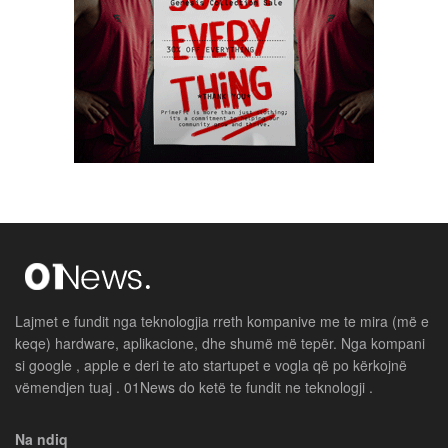
Lajmet e fundit nga teknologjia rreth kompanive me te mira (më e
keqe) hardware, aplikacione, dhe shumë më tepër. Nga kompani
si google , apple e deri te ato startupet e vogla që po kërkojnë
vëmendjen tuaj . 01News do ketë te fundit ne teknologji .
Na ndiq