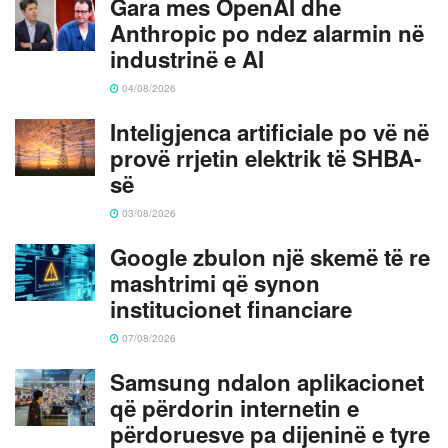
Gara mes OpenAI dhe
Anthropic po ndez alarmin në
industrinë e AI
04/08/2026
Inteligjenca artificiale po vë në
provë rrjetin elektrik të SHBA-
së
03/08/2026
Google zbulon një skemë të re
mashtrimi që synon
institucionet financiare
07/08/2026
Samsung ndalon aplikacionet
që përdorin internetin e
përdoruesve pa dijeninë e tyre