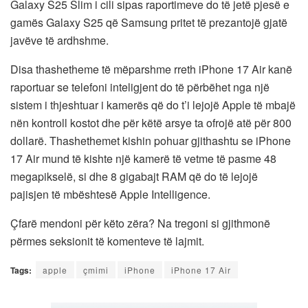
Galaxy S25 Slim i cili sipas raportimeve do të jetë pjesë e
gamës Galaxy S25 që Samsung pritet të prezantojë gjatë
javëve të ardhshme.
Disa thashetheme të mëparshme rreth iPhone 17 Air kanë
raportuar se telefoni inteligjent do të përbëhet nga një
sistem i thjeshtuar i kamerës që do t’i lejojë Apple të mbajë
nën kontroll kostot dhe për këtë arsye ta ofrojë atë për 800
dollarë. Thashethemet kishin pohuar gjithashtu se iPhone
17 Air mund të kishte një kamerë të vetme të pasme 48
megapikselë, si dhe 8 gigabajt RAM që do të lejojë
pajisjen të mbështesë Apple Intelligence.
Çfarë mendoni për këto zëra? Na tregoni si gjithmonë
përmes seksionit të komenteve të lajmit.
Tags:
apple
çmimi
iPhone
iPhone 17 Air