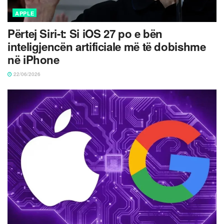
APPLE
Përtej Siri-t: Si iOS 27 po e bën
inteligjencën artificiale më të dobishme
në iPhone
22/06/2026