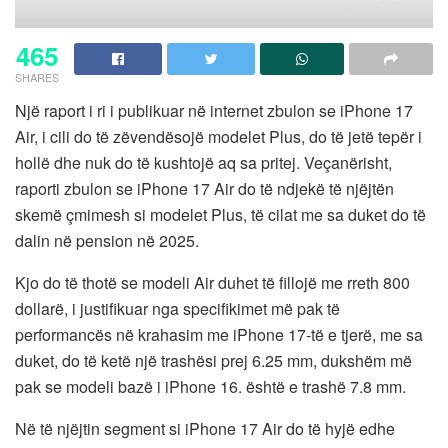
465
SHARES
Një raport i ri i publikuar në internet zbulon se iPhone 17
Air, i cili do të zëvendësojë modelet Plus, do të jetë tepër i
hollë dhe nuk do të kushtojë aq sa pritej. Veçanërisht,
raporti zbulon se iPhone 17 Air do të ndjekë të njëjtën
skemë çmimesh si modelet Plus, të cilat me sa duket do të
dalin në pension në 2025.
Kjo do të thotë se modeli Air duhet të fillojë me rreth 800
dollarë, i justifikuar nga specifikimet më pak të
performancës në krahasim me iPhone 17-të e tjerë, me sa
duket, do të ketë një trashësi prej 6.25 mm, dukshëm më
pak se modeli bazë i iPhone 16. është e trashë 7.8 mm.
Në të njëjtin segment si iPhone 17 Air do të hyjë edhe