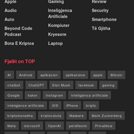
Apple
Gaming
Review
Audio
Inteligjenca
Security
Artificiale
Auto
Smartphone
Kompiuter
Beyond Code
Të Gjitha
Podcast
Kryesore
Bota E Kriptos
Laptop
Fjalët on TOP
AI
Android
aplikacion
aplikacione
apple
Bitcoin
chatbot
ChatGPT
Elon Musk
facebook
gaming
Google
haker
Instagram
Inteligjenca artificiale
inteligjence artificiale
iOS
iPhone
kripto
kriptomonedha
kriptovaluta
Malware
Mark Zuckerberg
Meta
microsoft
OpenAI
perditesim
Privatësia