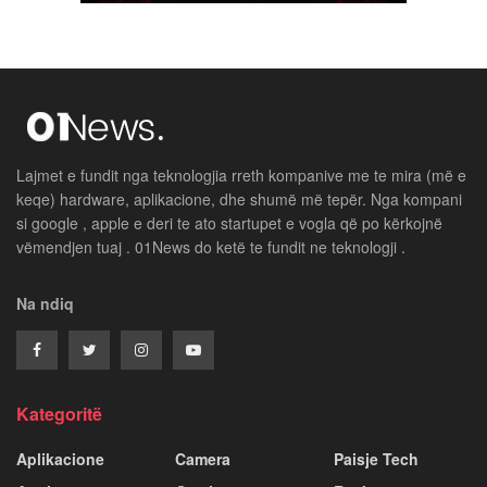
Lajmet e fundit nga teknologjia rreth kompanive me te mira (më e
keqe) hardware, aplikacione, dhe shumë më tepër. Nga kompani
si google , apple e deri te ato startupet e vogla që po kërkojnë
vëmendjen tuaj . 01News do ketë te fundit ne teknologji .
Na ndiq
Kategoritë
Aplikacione
Camera
Paisje Tech