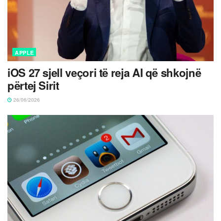
APPLE
iOS 27 sjell veçori të reja AI që shkojnë
përtej Sirit
26/06/2026