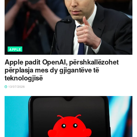
APPLE
Apple padit OpenAI, përshkallëzohet
përplasja mes dy gjigantëve të
teknologjisë
13/07/2026