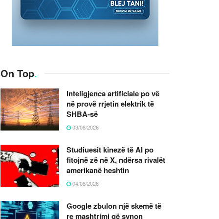
On Top
.
Inteligjenca artificiale po vë
në provë rrjetin elektrik të
SHBA-së
03/08/2026
Studiuesit kinezë të AI po
fitojnë zë në X, ndërsa rivalët
amerikanë heshtin
04/08/2026
Google zbulon një skemë të
re mashtrimi që synon