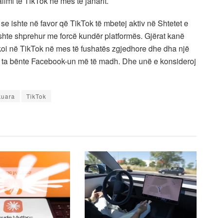
imi të TikTok në mes të janarit.
se ishte në favor që TikTok të mbetej aktiv në Shtetet e
 ishte shprehur me forcë kundër platformës. Gjërat kanë
koi në TikTok në mes të fushatës zgjedhore dhe dha një
do ta bënte Facebook-un më të madh. Dhe unë e konsideroj
kuara
TikTok