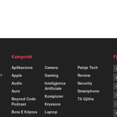
Kategoritë
F
Aplikacione
Camera
Paisje Tech
më
Apple
Gaming
Review
Audio
Inteligjenca
Security
Artificiale
Auto
Smartphone
Kompiuter
Beyond Code
Të Gjitha
Podcast
Kryesore
Bota E Kriptos
Laptop