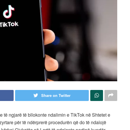
Share on Twitter
e të ngjarë të bllokonte ndalimin e TikTok në Shtetet e
zyrtare për të ndërprerë procedurën që do të ndalojë
 kërkoi Gjykatës së Lartë të ndalonte padinë kundër