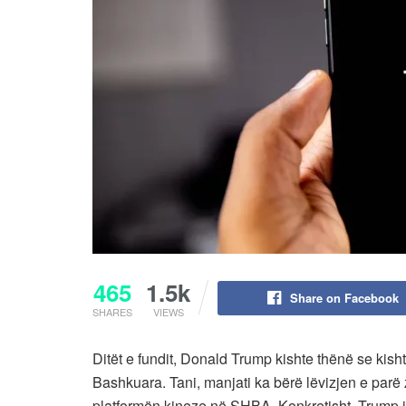
465
1.5k
Share on Facebook
SHARES
VIEWS
Ditët e fundit, Donald Trump kishte thënë se kisht
Bashkuara. Tani, manjati ka bërë lëvizjen e parë 
platformën kineze në SHBA. Konkretisht, Trump i