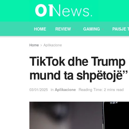
HOME
REVIEW
GAMING
PAISJE 
Home
Aplikacione
TikTok dhe Trump 
mund ta shpëtojë”
03/01/2025
in
Aplikacione
Reading Time: 2 mins read