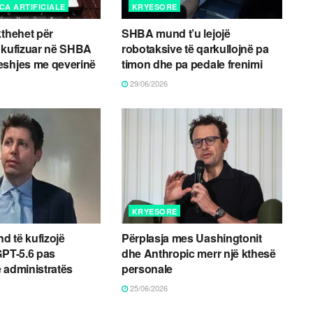
CA ARTIFICIALE
KRYESORE
kthehet për
SHBA mund t’u lejojë
 kufizuar në SHBA
robotaksive të qarkullojnë pa
eshjes me qeverinë
timon dhe pa pedale frenimi
29/06/2026
KRYESORE
 të kufizojë
Përplasja mes Uashingtonit
GPT-5.6 pas
dhe Anthropic merr një kthesë
 administratës
personale
25/06/2026