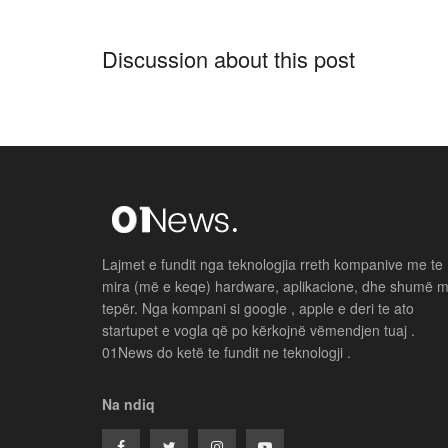
Discussion about this post
Lajmet e fundit nga teknologjia rreth kompanive me te
mira (më e keqe) hardware, aplikacione, dhe shumë 
tepër. Nga kompani si google , apple e deri te ato
startupet e vogla që po kërkojnë vëmendjen tuaj .
01News do ketë te fundit ne teknologji .
Na ndiq