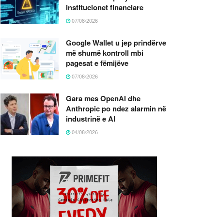
institucionet financiare
07/08/2026
Google Wallet u jep prindërve
më shumë kontroll mbi
pagesat e fëmijëve
07/08/2026
Gara mes OpenAI dhe
Anthropic po ndez alarmin në
industrinë e AI
04/08/2026