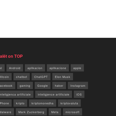
jalët on TOP
AI
Android
aplikacion
aplikacione
apple
Bitcoin
chatbot
ChatGPT
Elon Musk
facebook
gaming
Google
haker
Instagram
Inteligjenca artificiale
inteligjence artificiale
iOS
iPhone
kripto
kriptomonedha
kriptovaluta
Malware
Mark Zuckerberg
Meta
microsoft