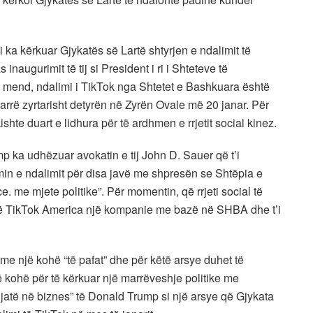
ka kërkuar Gjykatës së Lartë shtyrjen e ndalimit të
naugurimit të tij si President i ri i Shteteve të
 mend, ndalimi i TikTok nga Shtetet e Bashkuara është
arrë zyrtarisht detyrën në Zyrën Ovale më 20 janar. Për
kishte duart e lidhura për të ardhmen e rrjetit social kinez.
mp ka udhëzuar avokatin e tij John D. Sauer që t’i
min e ndalimit për disa javë me shpresën se Shtëpia e
 me mjete politike”. Për momentin, që rrjeti social të
së TikTok America një kompanie me bazë në SHBA dhe t’i
e një kohë “të pafat” dhe për këtë arsye duhet të
më kohë për të kërkuar një marrëveshje politike me
gjatë në biznes” të Donald Trump si një arsye që Gjykata