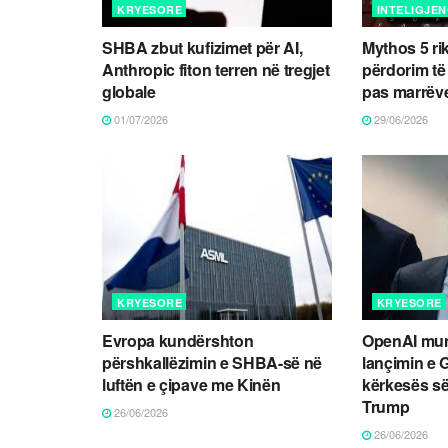
KRYESORE
INTELIGJEN
SHBA zbut kufizimet për AI,
Mythos 5 ri
Anthropic fiton terren në tregjet
përdorim të
globale
pas marrëv
01/07/2026
29/06/2026
KRYESORE
KRYESORE
Evropa kundërshton
OpenAI mund
përshkallëzimin e SHBA-së në
lançimin e 
luftën e çipave me Kinën
kërkesës së
Trump
26/06/2026
26/06/2026