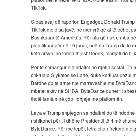
TikTok.
Sipas asaj që raporton Engadget, Donald Trump i 
TikTok me disa javë, në mënyrë që ai të bëhet pas i
Bashkuara të Amerikës. Për ata që nuk e mbajnë
planifikuar për në 19 janar, ndërsa Trump do të m
këtë arsye, në terma thjesht teorik, manjati do t’i 
Për të shmangur një ndalim në rrjetin social, Tru
shkruajë Gjykatës së Lartë, duke kërkuar pezulli
Bardhë do të arrijë një marrëveshje me ByteDance.
mbetet aktiv në SHBA, ByteDance duhet t’i she
thotë lamtumirë çdo lidhjeje me platformën.
Letra e Trump shpjegon se ndalimi do të ndodhë m
rishikohet për t’i dhënë Presidentit të ri më shu
ByteDance. Për më tepër, letra citon “rekordin e 