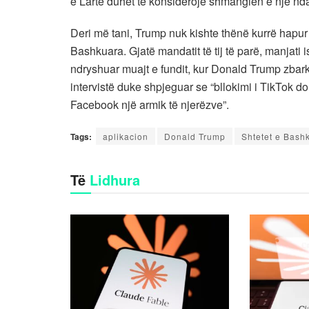
e Lartë duhet të konsiderojë shmangien e një ndal
Deri më tani, Trump nuk kishte thënë kurrë hapur 
Bashkuara. Gjatë mandatit të tij të parë, manjati
ndryshuar muajt e fundit, kur Donald Trump zbar
intervistë duke shpjeguar se “bllokimi i TikTok 
Facebook një armik të njerëzve”.
Tags:
aplikacion
Donald Trump
Shtetet e Bash
Të
Lidhura