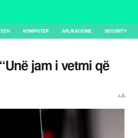
TECH
KOMPIUTER
APLIKACIONE
SECURITY
“Unë jam i vetmi që
A
A