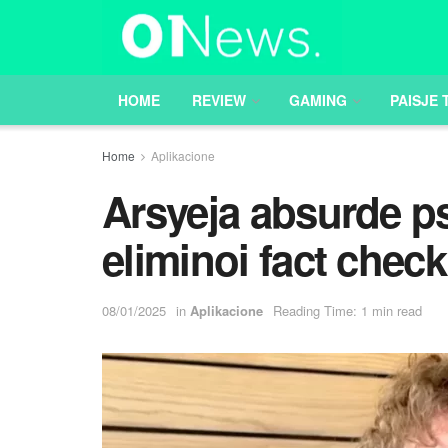
HOME
REVIEW
GAMING
PAISJE 
Home
Aplikacione
Arsyeja absurde p
eliminoi fact che
08/01/2025
in
Aplikacione
Reading Time: 1 min read