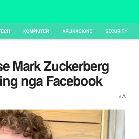
TECH
KOMPIUTER
APLIKACIONE
SECURITY
se Mark Zuckerberg
cking nga Facebook
A
A