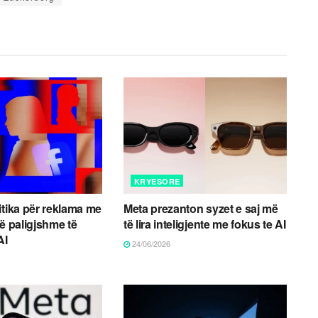
KRYESORE
itika për reklama me
Meta prezanton syzet e saj më
të paligjshme të
të lira inteligjente me fokus te AI
AI
24/06/2026