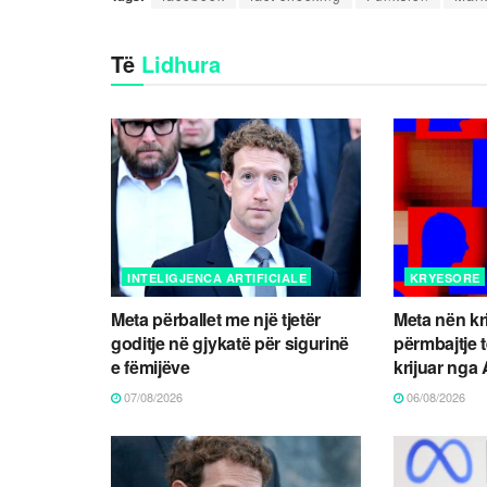
Të
Lidhura
INTELIGJENCA ARTIFICIALE
KRYESORE
Meta përballet me një tjetër
Meta nën kr
goditje në gjykatë për sigurinë
përmbajtje 
e fëmijëve
krijuar nga 
07/08/2026
06/08/2026