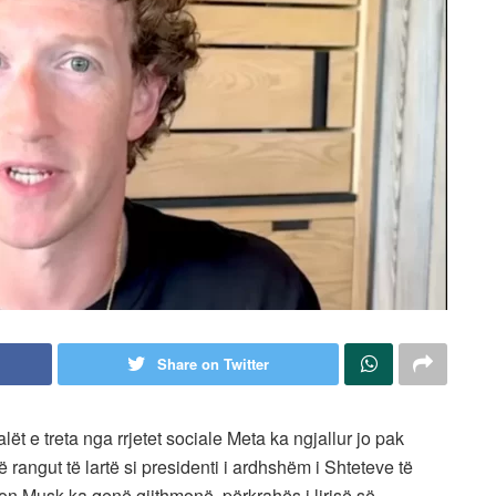
Share on Twitter
lët e treta nga rrjetet sociale Meta ka ngjallur jo pak
rangut të lartë si presidenti i ardhshëm i Shteteve të
on Musk ka qenë gjithmonë. përkrahës i lirisë së