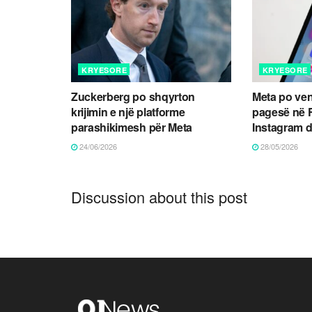
KRYESORE
KRYESORE
Zuckerberg po shqyrton
Meta po ve
krijimin e një platforme
pagesë në 
parashikimesh për Meta
Instagram 
24/06/2026
28/05/2026
Discussion about this post