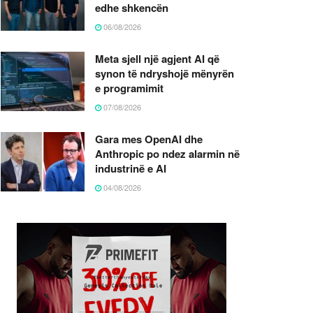
edhe shkencën
06/08/2026
Meta sjell një agjent AI që
synon të ndryshojë mënyrën
e programimit
07/08/2026
Gara mes OpenAI dhe
Anthropic po ndez alarmin në
industrinë e AI
04/08/2026