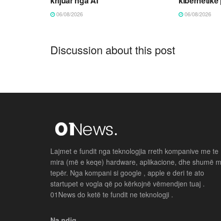
krijuar nga AI
kibernetike
06/08/2026
06/08/2026
Discussion about this post
Lajmet e fundit nga teknologjia rreth kompanive me te
mira (më e keqe) hardware, aplikacione, dhe shumë 
tepër. Nga kompani si google , apple e deri te ato
startupet e vogla që po kërkojnë vëmendjen tuaj .
01News do ketë te fundit ne teknologji .
Na ndiq