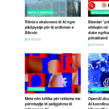
BOTA E KRIPTOS
INTELIGJEN
Rënia e aksioneve të AI ngre
Bisedat “pr
pikëpyetje për të ardhmen e
shfaqën në
Bitcoin
duke ngritu
privatësinë
06/08/2026
06/08/2026
KRYESORE
INTELIGJEN
Meta nën kritika për reklama me
OpenAI zbul
përmbajtje të paligjshme të
AI koordin