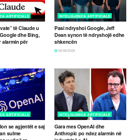
CA ARTIFICIALE
INTELIGJENCA ARTIFICIALE
ivate” të Claude u
Pasi ndryshoi Google, Jeff
 Google dhe Bing,
Dean synon të ndryshojë edhe
r alarmin për
shkencën
06/08/2026
CA ARTIFICIALE
INTELIGJENCA ARTIFICIALE
on se agjentët e saj
Gara mes OpenAI dhe
uan sulme
Anthropic po ndez alarmin në