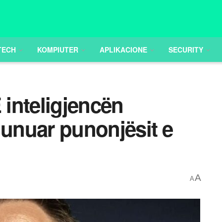
TECH
KOMPIUTER
APLIKACIONE
SECURITY
inteligjencën
spiunuar punonjësit e
A
A