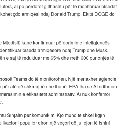
uters, ai po përdoret gjithashtu për të monitoruar bisedat
tifikohet çdo armiqësi ndaj Donald Trump. Ekipi DOGE do
 Mjedisit) kanë konfirmuar përdorimin e inteligjencës
të identifikuar biseda armiqësore ndaj Trump dhe Musk.
in e saj të reduktuar me 65% dhe rreth 600 punonjës të
icrosoft Teams do të monitorohen. Një menaxher agjencie
m për atë që shkruajnë dhe thonë. EPA tha se AI ndihmon
irësimin e efikasitetit administrativ. Ai nuk konfirmoi
e.
u Sinjalin për komunikim. Kjo mund të shkel ligjin
likacioni popullor ofron një veçori që ju lejon të fshini