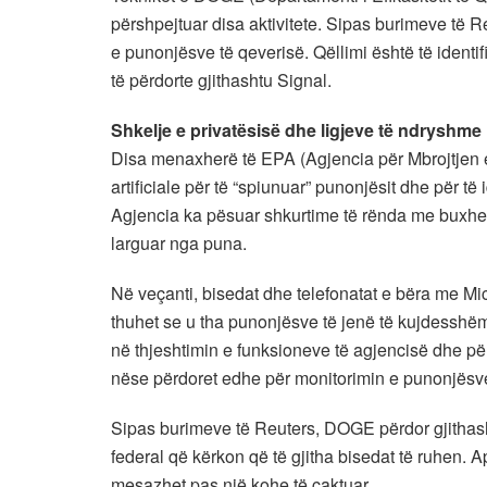
përshpejtuar disa aktivitete. Sipas burimeve të Re
e punonjësve të qeverisë. Qëllimi është të iden
të përdorte gjithashtu Signal.
Shkelje e privatësisë dhe ligjeve të ndryshme
Disa menaxherë të EPA (Agjencia për Mbrojtjen e
artificiale për të “spiunuar” punonjësit dhe për 
Agjencia ka pësuar shkurtime të rënda me buxhet
larguar nga puna.
Në veçanti, bisedat dhe telefonatat e bëra me M
thuhet se u tha punonjësve të jenë të kujdesshë
në thjeshtimin e funksioneve të agjencisë dhe përm
nëse përdoret edhe për monitorimin e punonjësv
Sipas burimeve të Reuters, DOGE përdor gjithasht
federal që kërkon që të gjitha bisedat të ruhen. Ap
mesazhet pas një kohe të caktuar.