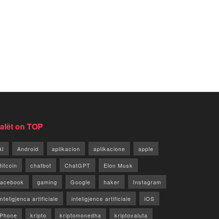
jalët on TOP
AI
Android
aplikacion
aplikacione
apple
Bitcoin
chatbot
ChatGPT
Elon Musk
facebook
gaming
Google
haker
Instagram
Inteligjenca artificiale
inteligjence artificiale
iOS
iPhone
kripto
kriptomonedha
kriptovaluta