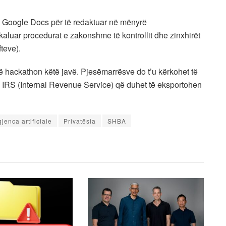
u Google Docs për të redaktuar në mënyrë
uar procedurat e zakonshme të kontrollit dhe zinxhirët
teve).
 hackathon këtë javë. Pjesëmarrësve do t’u kërkohet të
 e IRS (Internal Revenue Service) që duhet të eksportohen
gjenca artificiale
Privatësia
SHBA