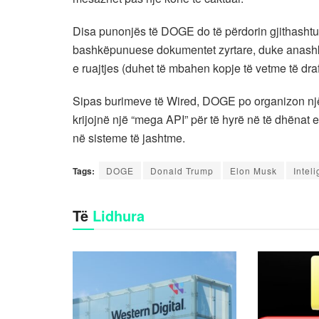
Disa punonjës të DOGE do të përdorin gjithasht
bashkëpunuese dokumentet zyrtare, duke anashkal
e ruajtjes (duhet të mbahen kopje të vetme të draf
Sipas burimeve të Wired, DOGE po organizon një
krijojnë një “mega API” për të hyrë në të dhënat
në sisteme të jashtme.
Tags:
DOGE
Donald Trump
Elon Musk
Inteli
Të
Lidhura