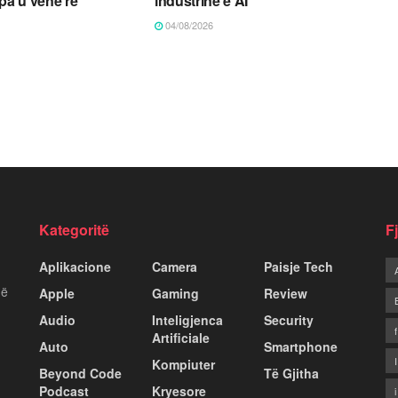
 pa u vënë re
industrinë e AI
04/08/2026
Kategoritë
F
Aplikacione
Camera
Paisje Tech
më
Apple
Gaming
Review
Audio
Inteligjenca
Security
Artificiale
Auto
Smartphone
Kompiuter
Beyond Code
Të Gjitha
Podcast
Kryesore