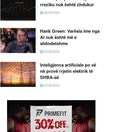
rreziku nuk është zhdukur
06/08/2026
Hank Green: Varësia ime nga
AI nuk është më e
shëndetshme
03/08/2026
Inteligjenca artificiale po vë
në provë rrjetin elektrik të
SHBA-së
03/08/2026