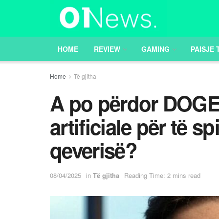
HOME
REVIEW
GAMING
PAISJE 
Home
Të gjitha
A po përdor DOGE 
artificiale për të 
qeverisë?
08/04/2025
in
Të gjitha
Reading Time: 2 mins read