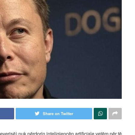
Share on Twitter
verisë) nuk përdorin inteligjencën artificiale vetëm për të