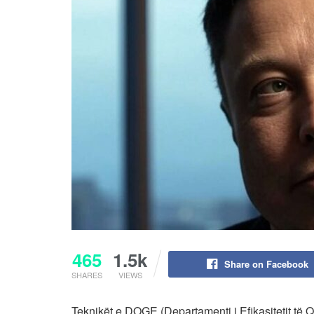
465
1.5k
Share on Facebook
SHARES
VIEWS
Teknikët e DOGE (Departamenti i Efikasitetit të Qe