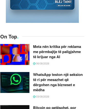
On Top
.
Meta nën kritika për reklama
me përmbajtje të paligjshme
të krijuar nga AI
06/08/2026
WhatsApp teston një seksion
të ri për mesazhet që
dërgohen nga bizneset e
mëdha
03/08/2026
Bitcoin po qetësohet, por