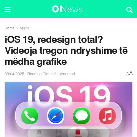
Home
Apple
iOS 19, redesign total?
Videoja tregon ndryshime të
mëdha grafike
A
08/04/2025
Reading Time: 2 mins read
A