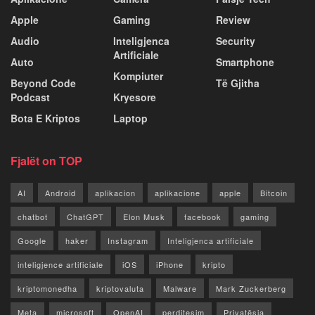
Apple
Gaming
Review
Audio
Inteligjenca
Security
Artificiale
Auto
Smartphone
Kompiuter
Beyond Code
Të Gjitha
Podcast
Kryesore
Bota E Kriptos
Laptop
Fjalët on TOP
AI
Android
aplikacion
aplikacione
apple
Bitcoin
chatbot
ChatGPT
Elon Musk
facebook
gaming
Google
haker
Instagram
Inteligjenca artificiale
inteligjence artificiale
iOS
iPhone
kripto
kriptomonedha
kriptovaluta
Malware
Mark Zuckerberg
Meta
microsoft
OpenAI
perditesim
Privatësia