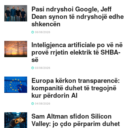
Pasi ndryshoi Google, Jeff
Dean synon të ndryshojë edhe
shkencën
06/08/2026
Inteligjenca artificiale po vë në
provë rrjetin elektrik të SHBA-
së
03/08/2026
Europa kërkon transparencë:
kompanitë duhet të tregojnë
kur përdorin AI
04/08/2026
Sam Altman sfidon Silicon
Valley: jo çdo përparim duhet