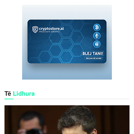
Të
Lidhura