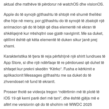
aktual dhe rrathëve të përdorur në watchOS dhe visionOS.
Apple do të synojë gjithashtu të shtojë më shumë thellësi
dhe hije në meny, por gjithashtu do të synojë të zbatojë një
animacion që do të bëjë që disa elementë në ekran të
shkëlqejnë kur rrëshqitni ose gjatë navigimit. Me sa duket,
qëllimi është që këta elementë të duken sikur janë prej
xhami.
Karakteristika të tjera të reja përfshijnë një shirit lundrues të
App Store, si dhe një ndërfaqe të re përdoruesi që duhet të
shfaqet kur prekni skedën “Kërko”. Fusha e kërkimit e
aplikacionit Messages gjithashtu me sa duket do të
zhvendoset në fund të ekranit.
Prosser thotë se videoja tregon “ndërtimin më të plotë të
iOS 19 që kemi parë deri më tani”, dhe është gjëja më e
afërt me versionin që do të shohim në WWDC 2025