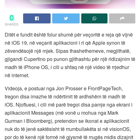
0
SHARES
Ditët e fundit është folur shumë për veçoritë e reja që vijnë
në iOS 19, në veçanti aplikacioni i ri që Apple synon të
zëvendësojë një mjek. Sipas thashethemeve, megjithatë,
gjigandi Cupertino po punon gjithashtu për një ridizajnim të
madh të iPhone OS, i cili u shfaq në një video të rrjedhur
në internet.
Videoja, e postuar nga Jon Prosser e FrontPageTech,
tregon disa imazhe të ndërtimit të ardhshëm të madh të
iOS. Njoftuesi, i cili më parë tregoi disa pamje nga ekrani i
aplikacionit Messages (më vonë u mohua nga Mark
Gurman i Bloomberg), pretendon se ikonat e aplikacionit
nuk do të jenë saktësisht të rrumbullakëta si në visionOS,
por do të kenë një formë në gjysmë të rrugës midis dizajnit