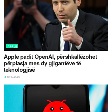
APPLE
Apple padit OpenAI, përshkallëzohet
përplasja mes dy gjigantëve të
teknologjisë
13/07/2026