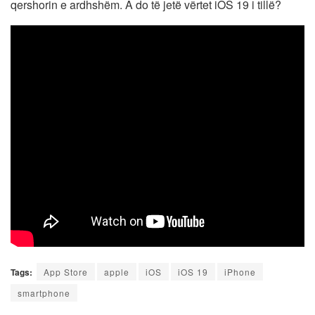
qershorin e ardhshëm. A do të jetë vërtet iOS 19 i tillë?
Tags:
App Store
apple
iOS
iOS 19
iPhone
smartphone