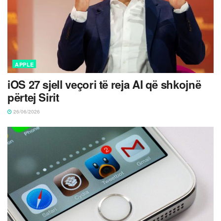
APPLE
iOS 27 sjell veçori të reja AI që shkojnë
përtej Sirit
26/06/2026