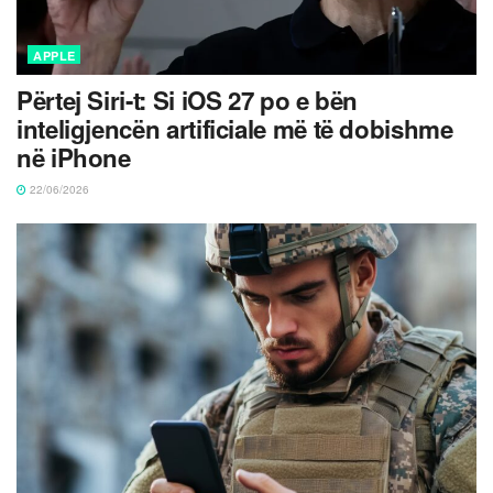
APPLE
Përtej Siri-t: Si iOS 27 po e bën
inteligjencën artificiale më të dobishme
në iPhone
22/06/2026