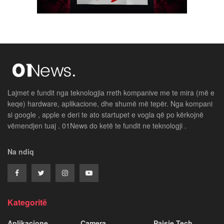
Lajmet e fundit nga teknologjia rreth kompanive me te mira (më e
keqe) hardware, aplikacione, dhe shumë më tepër. Nga kompani
si google , apple e deri te ato startupet e vogla që po kërkojnë
vëmendjen tuaj . 01News do ketë te fundit ne teknologji .
Na ndiq
Kategoritë
Aplikacione
Camera
Paisje Tech