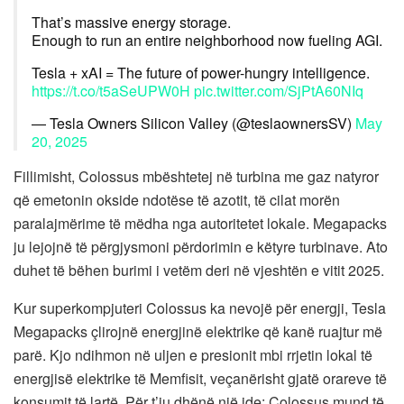
That’s massive energy storage.
Enough to run an entire neighborhood now fueling AGI.
Tesla + xAI = The future of power-hungry intelligence.
https://t.co/t5aSeUPW0H
pic.twitter.com/SjPtA60NIq
— Tesla Owners Silicon Valley (@teslaownersSV)
May
20, 2025
Fillimisht, Colossus mbështetej në turbina me gaz natyror
që emetonin okside ndotëse të azotit, të cilat morën
paralajmërime të mëdha nga autoritetet lokale. Megapacks
ju lejojnë të përgjysmoni përdorimin e këtyre turbinave. Ato
duhet të bëhen burimi i vetëm deri në vjeshtën e vitit 2025.
Kur superkompjuteri Colossus ka nevojë për energji, Tesla
Megapacks çlirojnë energjinë elektrike që kanë ruajtur më
parë. Kjo ndihmon në uljen e presionit mbi rrjetin lokal të
energjisë elektrike të Memfisit, veçanërisht gjatë orareve të
konsumit të lartë. Për t’ju dhënë një ide: Colossus mund të