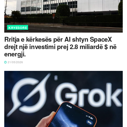
KRYESORE
Rritja e kërkesës për AI shtyn SpaceX
drejt një investimi prej 2.8 miliardë $ në
energji.
21/05/2026