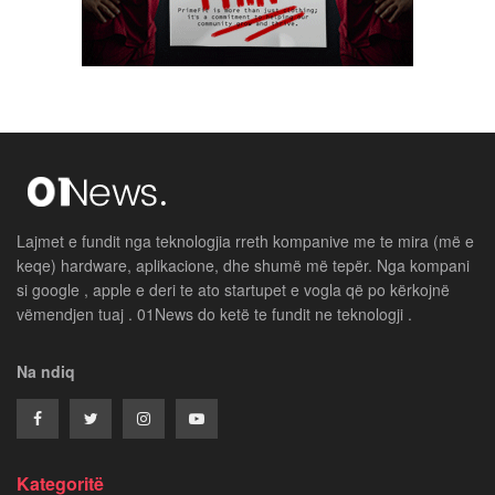
Lajmet e fundit nga teknologjia rreth kompanive me te mira (më e
keqe) hardware, aplikacione, dhe shumë më tepër. Nga kompani
si google , apple e deri te ato startupet e vogla që po kërkojnë
vëmendjen tuaj . 01News do ketë te fundit ne teknologji .
Na ndiq
Kategoritë