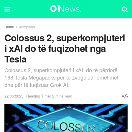
Home
Kompiuter
Colossus 2, superkompjuteri
i xAI do të fuqizohet nga
Tesla
Colossus 2, superkompjuteri i xAI, do të përdorë
168 Tesla Megapacks për të zvogëluar emetimet
dhe për të fuqizuar Grok AI.
A
22/05/2025
Reading Time: 2 mins read
A