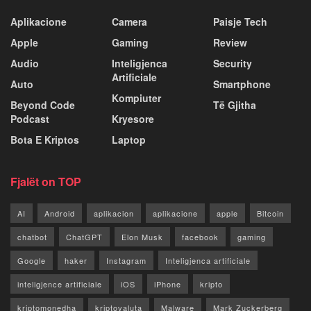
Aplikacione
Camera
Paisje Tech
Apple
Gaming
Review
Audio
Inteligjenca
Security
Artificiale
Auto
Smartphone
Kompiuter
Beyond Code
Të Gjitha
Podcast
Kryesore
Bota E Kriptos
Laptop
Fjalët on TOP
AI
Android
aplikacion
aplikacione
apple
Bitcoin
chatbot
ChatGPT
Elon Musk
facebook
gaming
Google
haker
Instagram
Inteligjenca artificiale
inteligjence artificiale
iOS
iPhone
kripto
kriptomonedha
kriptovaluta
Malware
Mark Zuckerberg