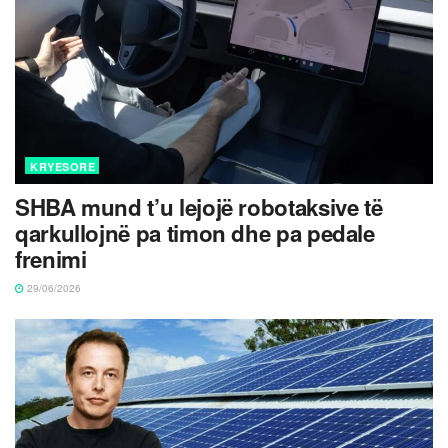
KRYESORE
SHBA mund t’u lejojë robotaksive të
qarkullojnë pa timon dhe pa pedale
frenimi
29/06/2026