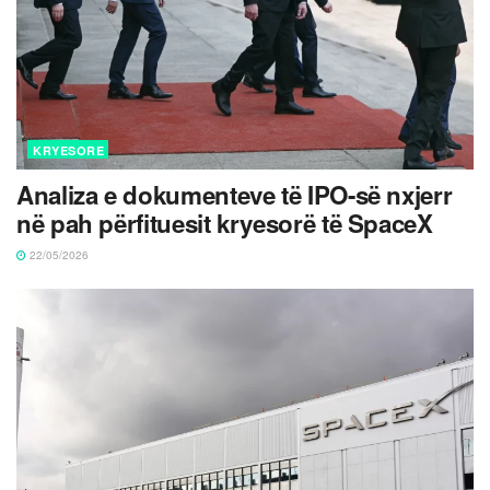
KRYESORE
Analiza e dokumenteve të IPO-së nxjerr
në pah përfituesit kryesorë të SpaceX
22/05/2026