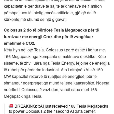
kapacitetin e qendrave të saj të të dhënave në 1 milion
përshpejtues të inteligjencës artificiale, gjë që do të
kërkonte më shumë se një gigavat.
Colossus 2 do të përdorë Tesla Megapacks për të
furnizuar me energji Grok dhe për të zvogëluar
emetimet e CO2.
Këtu hyn në lojë Tesla. Colossus i parë është i lidhur me
156 Megapack nga kompania e makinave elektrike. Këto
sisteme, të zhvilluara nga Tesla Energy, lejojnë që energjia
të ruhet për përdorim industrial. Ato i ofrojnë xAI-së 150
MW kapacitet rezervë të ruajtjes së energjisë, për të
shmangur ndërprerjet që mund të jenë katastrofike. Ndërsa
ndërtimi i Colossus 2 vazhdon, vendi sapo mori 168
Megapack nga Tesla.
BREAKING: xAI just received 168 Tesla Megapacks
to power Colossus 2 their second AI data center.