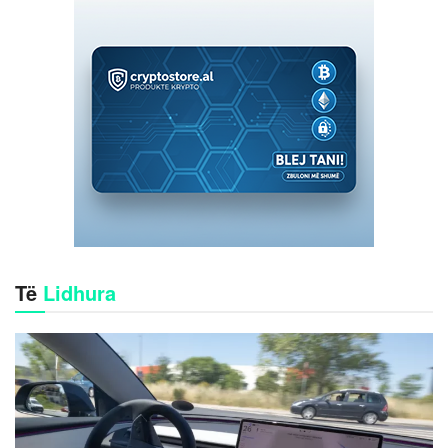
Të
Lidhura