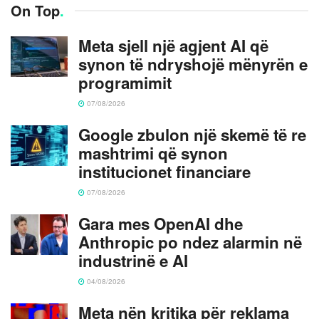
On Top
.
Meta sjell një agjent AI që
synon të ndryshojë mënyrën e
programimit
07/08/2026
Google zbulon një skemë të re
mashtrimi që synon
institucionet financiare
07/08/2026
Gara mes OpenAI dhe
Anthropic po ndez alarmin në
industrinë e AI
04/08/2026
Meta nën kritika për reklama