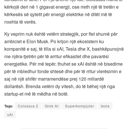
kërkojë deri në 1 gigavat energji, ose rreth një të tretën e
kërkesës së qytetit për energji elektrike në ditët më të
nxehta të verës.
Ky veprim nuk është vetëm strategjik, por flet shumë për
ambiciet e Elon Musk. Po krijon një ekosistem ku
kompanitë e saj, të tilla si xAI, Tesla dhe X, bashkëpunojnë
me njëra-tjetrën për të arritur efikasitet dhe pavarësi
energjetike. Për më tepër, thuhet se xAI është në bisedime
për të mbledhur fonde shtesë dhe për të rritur vlerësimin e
saj në një shifër marramendëse prej 120 miliardë
dollarësh. Brenda vetëm dy vitesh, do të bëhej një nga
startup-et më të mëdha në botë.
Tags:
Colossus 2
Grok AI
Superkompjuter
tesla
xAI