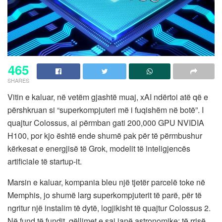
465
SHARES
Vitin e kaluar, në vetëm gjashtë muaj, xAI ndërtoi atë që e
përshkruan si “superkompjuteri më i fuqishëm në botë”. I
quajtur Colossus, ai përmban gati 200,000 GPU NVIDIA
H100, por kjo është ende shumë pak për të përmbushur
kërkesat e energjisë të Grok, modelit të inteligjencës
artificiale të startup-it.
Marsin e kaluar, kompania bleu një tjetër parcelë toke në
Memphis, jo shumë larg superkompjuterit të parë, për të
ngritur një instalim të dytë, logjikisht të quajtur Colossus 2.
Në fund të fundit, qëllimet e saj janë astronomike: të rrisë