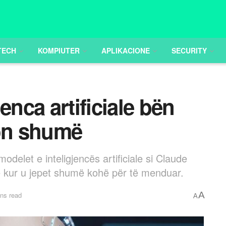
TECH
KOMPIUTER
APLIKACIONE
SECURITY
enca artificiale bën
on shumë
delet e inteligjencës artificiale si Claude
ur u jepet shumë kohë për të menduar.
A
ns read
A