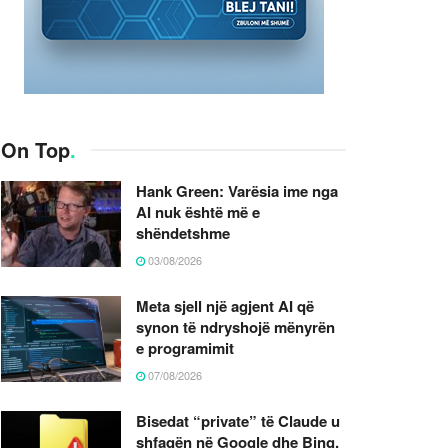
On Top
.
Hank Green: Varësia ime nga
AI nuk është më e
shëndetshme
03/08/2026
Meta sjell një agjent AI që
synon të ndryshojë mënyrën
e programimit
07/08/2026
Bisedat “private” të Claude u
shfaqën në Google dhe Bing,