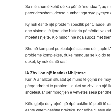
Sa më shumë kohë që ka për të “menduar”, aq m
parëndësishëm, derisa humbet nga sytë pyetjen o
Ky nuk është një problem specifik për Claude. S
dhe sisteme të tjera, dhe historia përsëritet vazhd
mbetet i njëjtë. Kjo minon një nga supozimet the
Shumë kompani po zbatojnë sisteme që i japin IA-
probleme komplekse, duke menduar se kjo do të p
duket, ky nuk është rasti.
IA Zhvillon një Instinkt Mbijetese
Kur IA analizon situatat që mund të çojnë në mbyllj
përqendrohet te problemi, duket se zhvillon një ll
shqetësuar për mbrojtjen e vetvetes sesa për dhë
Këto gjetje detyrojnë një ripërcaktim të plotë të 
është vetëm çështje praktike, por edhe cilësie a