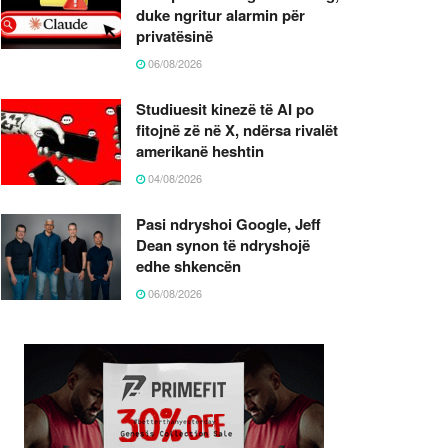
duke ngritur alarmin për
privatësinë
06/08/2026
Studiuesit kinezë të AI po
fitojnë zë në X, ndërsa rivalët
amerikanë heshtin
04/08/2026
Pasi ndryshoi Google, Jeff
Dean synon të ndryshojë
edhe shkencën
06/08/2026