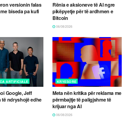
ron versionin falas
Rënia e aksioneve të AI ngre
me biseda pa kufi
pikëpyetje për të ardhmen e
Bitcoin
06/08/2026
CA ARTIFICIALE
KRYESORE
oi Google, Jeff
Meta nën kritika për reklama me
 të ndryshojë edhe
përmbajtje të paligjshme të
krijuar nga AI
06/08/2026