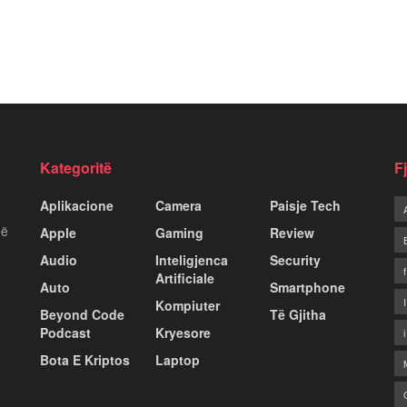
Kategoritë
F
Aplikacione
Camera
Paisje Tech
më
Apple
Gaming
Review
Audio
Inteligjenca
Security
Artificiale
Auto
Smartphone
Kompiuter
Beyond Code
Të Gjitha
Podcast
Kryesore
Bota E Kriptos
Laptop