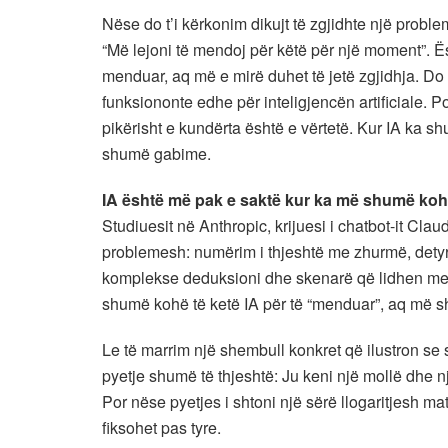
Nëse do t’i kërkonim dikujt të zgjidhte një problem
“Më lejoni të mendoj për këtë për një moment”. 
menduar, aq më e mirë duhet të jetë zgjidhja. Do
funksiononte edhe për inteligjencën artificiale. P
pikërisht e kundërta është e vërtetë. Kur IA ka 
shumë gabime.
IA është më pak e saktë kur ka më shumë koh
Studiuesit në Anthropic, krijuesi i chatbot-it Cla
problemesh: numërim i thjeshtë me zhurmë, detyr
komplekse deduksioni dhe skenarë që lidhen me s
shumë kohë të ketë IA për të “menduar”, aq më sh
Le të marrim një shembull konkret që ilustron se
pyetje shumë të thjeshtë: Ju keni një mollë dhe n
Por nëse pyetjes i shtoni një sërë llogaritjesh m
fiksohet pas tyre.