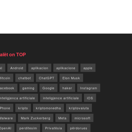
jalët on TOP
AI
Android
aplikacion
aplikacione
apple
Bitcoin
chatbot
ChatGPT
Elon Musk
facebook
gaming
Google
haker
Instagram
Inteligjenca artificiale
inteligjence artificiale
iOS
iPhone
kripto
kriptomonedha
kriptovaluta
Malware
Mark Zuckerberg
Meta
microsoft
OpenAI
perditesim
Privatësia
përdorues