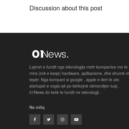
Discussion about this post
Lajmet e fundit nga teknologjia rreth kompanive me te
mira (më e keqe) hardware, aplikacione, dhe shumë 
tepër. Nga kompani si google , apple e deri te ato
startupet e vogla që po kërkojnë vëmendjen tuaj .
01News do ketë te fundit ne teknologji .
Na ndiq