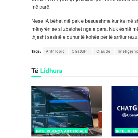
më parë.
Nëse IA bëhet më pak e besueshme kur ka më sh
mënyrën se si zbatohet nga e para. Nuk është më ç
thjesht sasinë e duhur të kohës për të arritur rezu
Tags:
Anthropic
ChatGPT
Claude
Inteligjenc
Të
Lidhura
INTELIGJENCA ARTIFICIALE
INTELIGJEN