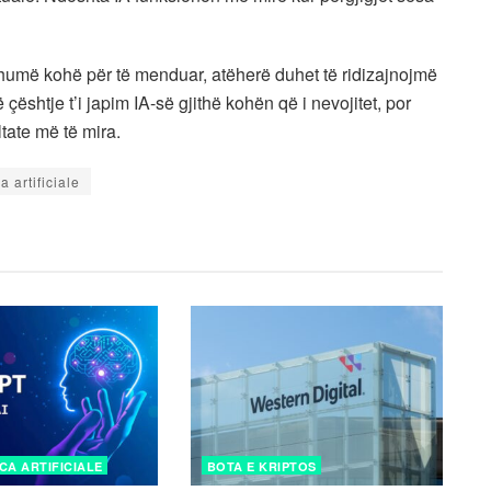
umë kohë për të menduar, atëherë duhet të ridizajnojmë
ështje t’i japim IA-së gjithë kohën që i nevojitet, por
ltate më të mira.
a artificiale
CA ARTIFICIALE
BOTA E KRIPTOS