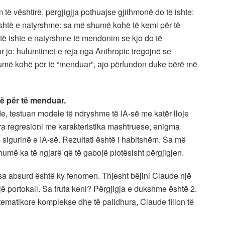
 të vështirë, përgjigjja pothuajse gjithmonë do të ishte:
Është e natyrshme: sa më shumë kohë të kemi për të
 të ishte e natyrshme të mendonim se kjo do të
or jo: hulumtimet e reja nga Anthropic tregojnë se
shumë kohë për të “menduar”, ajo përfundon duke bërë më
ë për të menduar.
ude, testuan modele të ndryshme të IA-së me katër lloje
a regresioni me karakteristika mashtruese, enigma
igurinë e IA-së. Rezultati është i habitshëm. Sa më
umë ka të ngjarë që të gabojë plotësisht përgjigjen.
 sa absurd është ky fenomen. Thjesht bëjini Claude një
jë portokall. Sa fruta keni? Përgjigja e dukshme është 2.
atematikore komplekse dhe të palidhura, Claude fillon të