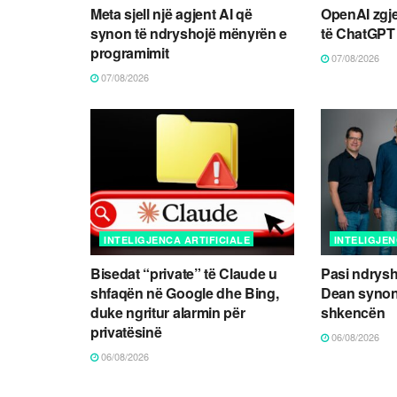
Meta sjell një agjent AI që
OpenAI zgje
synon të ndryshojë mënyrën e
të ChatGPT 
programimit
07/08/2026
07/08/2026
INTELIGJENCA ARTIFICIALE
INTELIGJEN
Bisedat “private” të Claude u
Pasi ndrysh
shfaqën në Google dhe Bing,
Dean synon
duke ngritur alarmin për
shkencën
privatësinë
06/08/2026
06/08/2026