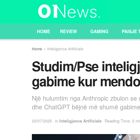
HOME
REVIEW
GAMING
PAISJE 
Home
Inteligjenca Artificiale
Studim/Pse inteligj
gabime kur mend
Një hulumtim nga Anthropic zbulon se mo
dhe ChatGPT bëjnë më shumë gabime k
23/07/2025
in
Inteligjenca Artificiale
Reading Time: 2 mi