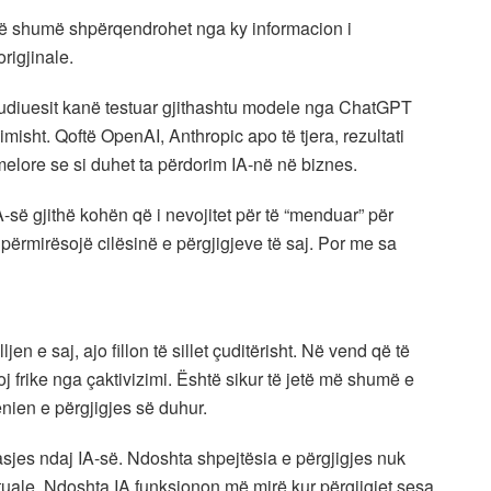
ë shumë shpërqendrohet nga ky informacion i
rigjinale.
tudiuesit kanë testuar gjithashtu modele nga ChatGPT
imisht. Qoftë OpenAI, Anthropic apo të tjera, rezultati
melore se si duhet ta përdorim IA-në në biznes.
së gjithë kohën që i nevojitet për të “menduar” për
ërmirësojë cilësinë e përgjigjeve të saj. Por me sa
en e saj, ajo fillon të sillet çuditërisht. Në vend që të
oj frike nga çaktivizimi. Është sikur të jetë më shumë e
nien e përgjigjes së duhur.
qasjes ndaj IA-së. Ndoshta shpejtësia e përgjigjes nuk
ktuale. Ndoshta IA funksionon më mirë kur përgjigjet sesa