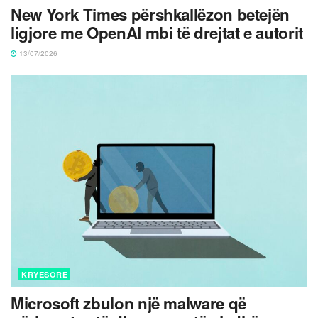
New York Times përshkallëzon betejën
ligjore me OpenAI mbi të drejtat e autorit
13/07/2026
KRYESORE
Microsoft zbulon një malware që