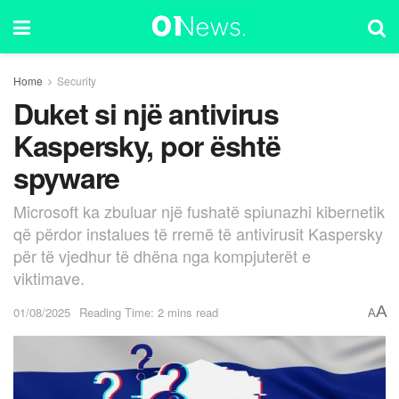
Home
Security
Duket si një antivirus
Kaspersky, por është
spyware
Microsoft ka zbuluar një fushatë spiunazhi kibernetik
që përdor instalues të rremë të antivirusit Kaspersky
për të vjedhur të dhëna nga kompjuterët e
viktimave.
A
01/08/2025
Reading Time: 2 mins read
A