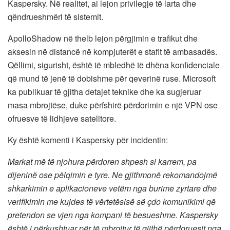
Kaspersky. Në realitet, ai lejon privilegje të larta dhe
qëndrueshmëri të sistemit.
ApolloShadow në thelb lejon përgjimin e trafikut dhe
aksesin në distancë në kompjuterët e stafit të ambasadës.
Qëllimi, sigurisht, është të mbledhë të dhëna konfidenciale
që mund të jenë të dobishme për qeverinë ruse. Microsoft
ka publikuar të gjitha detajet teknike dhe ka sugjeruar
masa mbrojtëse, duke përfshirë përdorimin e një VPN ose
ofruesve të lidhjeve satelitore.
Ky është komenti i Kaspersky për incidentin:
Markat më të njohura përdoren shpesh si karrem, pa
dijeninë ose pëlqimin e tyre. Ne gjithmonë rekomandojmë
shkarkimin e aplikacioneve vetëm nga burime zyrtare dhe
verifikimin me kujdes të vërtetësisë së çdo komunikimi që
pretendon se vjen nga kompani të besueshme. Kaspersky
është i përkushtuar për të mbrojtur të gjithë përdoruesit nga