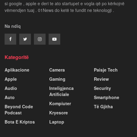
si google , apple e deri te ato startupet e vogla që po kërkojnë
vëmendjen tuaj . 01News do ketë te fundit ne teknologji .
Na ndiq
Kategoritë
Aplikacione
Camera
Paisje Tech
Apple
Gaming
Review
Audio
Inteligjenca
Security
Artificiale
Auto
Smartphone
Kompiuter
Beyond Code
Të Gjitha
Podcast
Kryesore
Bota E Kriptos
Laptop