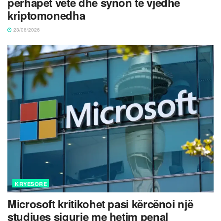
përhapet vetë dhe synon të vjedhë
kriptomonedha
23/06/2026
KRYESORE
Microsoft kritikohet pasi kërcënoi një
studiues sigurie me hetim penal