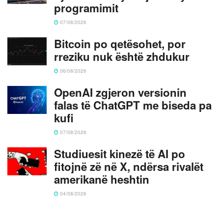
programimit
07/08/2026
Bitcoin po qetësohet, por
rreziku nuk është zhdukur
06/08/2026
OpenAI zgjeron versionin
falas të ChatGPT me biseda pa
kufi
07/08/2026
Studiuesit kinezë të AI po
fitojnë zë në X, ndërsa rivalët
amerikanë heshtin
04/08/2026