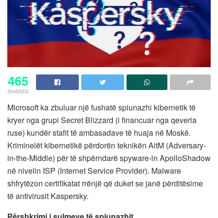
465
SHARES
Microsoft ka zbuluar një fushatë spiunazhi kibernetik të
kryer nga grupi Secret Blizzard (i financuar nga qeveria
ruse) kundër stafit të ambasadave të huaja në Moskë.
Kriminelët kibernetikë përdorën teknikën AitM (Adversary-
in-the-Middle) për të shpërndarë spyware-in ApolloShadow
në nivelin ISP (Internet Service Provider). Malware
shfrytëzon certifikatat rrënjë që duket se janë përditësime
të antivirusit Kaspersky.
Përshkrimi i sulmeve të spiunazhit