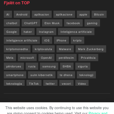
Fjalët on TOP
AI
Android
aplikacion
aplikacione
apple
Bitcoin
chatbot
ChatGPT
Elon Musk
facebook
gaming
Google
haker
Instagram
Inteligjenca artificiale
inteligjence artificiale
iOS
iPhone
kripto
kriptomonedha
kriptovaluta
Malware
Mark Zuckerberg
Meta
microsoft
OpenAI
perditesim
Privatësia
përdorues
rusia
samsung
SHBA
siguria
smartphone
sulm kibernetik
te dhena
teknologji
teknologjia
TikTok
twitter
vecori
Video
WhatsApp
x
youtube
Rreth Nesh
Reklamo
Privacy & Policy
Kontakt
This website uses cookies. By continuing to use this website you
are giving consent to cookies being used. Visit our
Privacy and