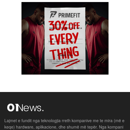
Lajmet e fundit nga teknologjia rreth kompanive me te mira (më e
keqe) hardware, aplikacione, dhe shumë më tepër. Nga kompani