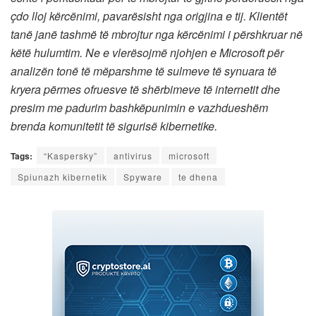
çdo lloj kërcënimi, pavarësisht nga origjina e tij. Klientët
tanë janë tashmë të mbrojtur nga kërcënimi i përshkruar në
këtë hulumtim. Ne e vlerësojmë njohjen e Microsoft për
analizën tonë të mëparshme të sulmeve të synuara të
kryera përmes ofruesve të shërbimeve të internetit dhe
presim me padurim bashkëpunimin e vazhdueshëm
brenda komunitetit të sigurisë kibernetike.
Tags:
“Kaspersky”
antivirus
microsoft
Spiunazh kibernetik
Spyware
te dhena