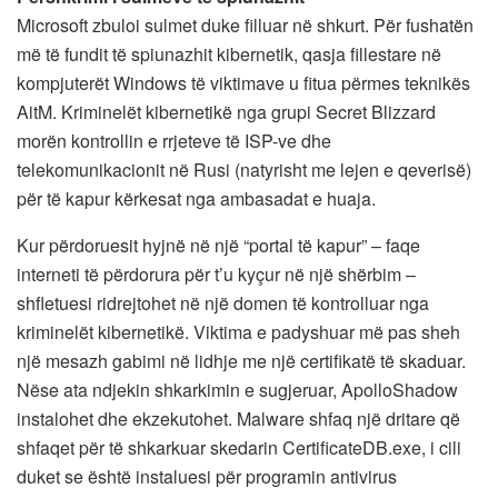
Microsoft zbuloi sulmet duke filluar në shkurt. Për fushatën
më të fundit të spiunazhit kibernetik, qasja fillestare në
kompjuterët Windows të viktimave u fitua përmes teknikës
AitM. Kriminelët kibernetikë nga grupi Secret Blizzard
morën kontrollin e rrjeteve të ISP-ve dhe
telekomunikacionit në Rusi (natyrisht me lejen e qeverisë)
për të kapur kërkesat nga ambasadat e huaja.
Kur përdoruesit hyjnë në një “portal të kapur” – faqe
interneti të përdorura për t’u kyçur në një shërbim –
shfletuesi ridrejtohet në një domen të kontrolluar nga
kriminelët kibernetikë. Viktima e padyshuar më pas sheh
një mesazh gabimi në lidhje me një certifikatë të skaduar.
Nëse ata ndjekin shkarkimin e sugjeruar, ApolloShadow
instalohet dhe ekzekutohet. Malware shfaq një dritare që
shfaqet për të shkarkuar skedarin CertificateDB.exe, i cili
duket se është instaluesi për programin antivirus