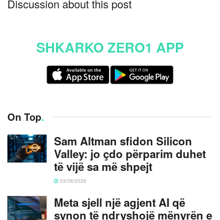
Discussion about this post
SHKARKO ZERO1 APP
On Top
.
Sam Altman sfidon Silicon
Valley: jo çdo përparim duhet
të vijë sa më shpejt
03/08/2026
Meta sjell një agjent AI që
synon të ndryshojë mënyrën e