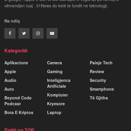
vëmendjen tuaj . 01News do ketë te fundit ne teknologji .
Na ndiq
Kategoritë
Aplikacione
Camera
Paisje Tech
Apple
Gaming
Review
Audio
Inteligjenca
Security
Artificiale
Auto
Smartphone
Kompiuter
Beyond Code
Të Gjitha
Podcast
Kryesore
Bota E Kriptos
Laptop
Fjalët on TOP