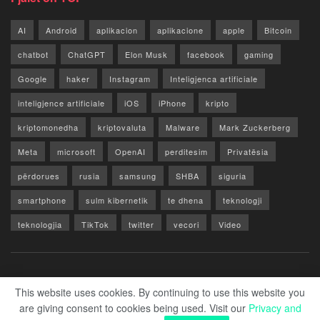
AI
Android
aplikacion
aplikacione
apple
Bitcoin
chatbot
ChatGPT
Elon Musk
facebook
gaming
Google
haker
Instagram
Inteligjenca artificiale
inteligjence artificiale
iOS
iPhone
kripto
kriptomonedha
kriptovaluta
Malware
Mark Zuckerberg
Meta
microsoft
OpenAI
perditesim
Privatësia
përdorues
rusia
samsung
SHBA
siguria
smartphone
sulm kibernetik
te dhena
teknologji
teknologjia
TikTok
twitter
vecori
Video
WhatsApp
x
youtube
Rreth Nesh
Reklamo
Privacy & Policy
Kontakt
This website uses cookies. By continuing to use this website you
are giving consent to cookies being used. Visit our
Privacy and
© 2026 Zero1.al - Part of techzero1.com