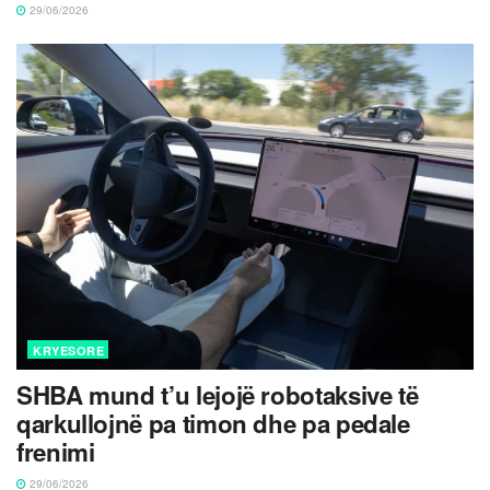
29/06/2026
KRYESORE
SHBA mund t’u lejojë robotaksive të
qarkullojnë pa timon dhe pa pedale
frenimi
29/06/2026