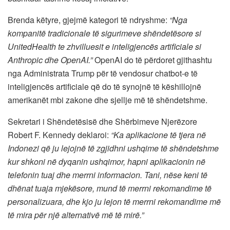
Brenda këtyre, gjejmë kategori të ndryshme:
“Nga
kompanitë tradicionale të sigurimeve shëndetësore si
UnitedHealth te zhvilluesit e inteligjencës artificiale si
Anthropic dhe OpenAI.”
OpenAI do të përdoret gjithashtu
nga Administrata Trump për të vendosur chatbot-e të
inteligjencës artificiale që do të synojnë të këshillojnë
amerikanët mbi zakone dhe sjellje më të shëndetshme.
Sekretari i Shëndetësisë dhe Shërbimeve Njerëzore
Robert F. Kennedy deklaroi:
“Ka aplikacione të tjera në
Indonezi që ju lejojnë të zgjidhni ushqime të shëndetshme
kur shkoni në dyqanin ushqimor, hapni aplikacionin në
telefonin tuaj dhe merrni informacion. Tani, nëse keni të
dhënat tuaja mjekësore, mund të merrni rekomandime të
personalizuara, dhe kjo ju lejon të merrni rekomandime më
të mira për një alternativë më të mirë.”