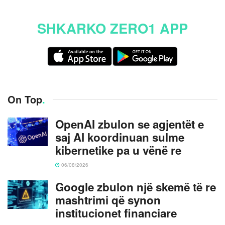
SHKARKO ZERO1 APP
On Top
.
OpenAI zbulon se agjentët e
saj AI koordinuan sulme
kibernetike pa u vënë re
06/08/2026
Google zbulon një skemë të re
mashtrimi që synon
institucionet financiare