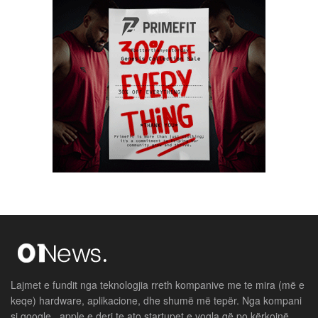
Lajmet e fundit nga teknologjia rreth kompanive me te mira (më e
keqe) hardware, aplikacione, dhe shumë më tepër. Nga kompani
si google , apple e deri te ato startupet e vogla që po kërkojnë