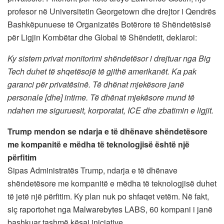
profesor në Universitetin Georgetown dhe drejtor i Qendrës
Bashkëpunuese të Organizatës Botërore të Shëndetësisë
për Ligjin Kombëtar dhe Global të Shëndetit, deklaroi:
Ky sistem privat monitorimi shëndetësor i drejtuar nga Big
Tech duhet të shqetësojë të gjithë amerikanët. Ka pak
garanci për privatësinë. Të dhënat mjekësore janë
personale [dhe] intime. Të dhënat mjekësore mund të
ndahen me siguruesit, korporatat, ICE dhe zbatimin e ligjit.
Trump mendon se ndarja e të dhënave shëndetësore
me kompanitë e mëdha të teknologjisë është një
përfitim
Sipas Administratës Trump, ndarja e të dhënave
shëndetësore me kompanitë e mëdha të teknologjisë duhet
të jetë një përfitim. Ky plan nuk po shfaqet vetëm. Në fakt,
siç raportohet nga Malwarebytes LABS, 60 kompani i janë
bashkuar tashmë kësaj iniciative.