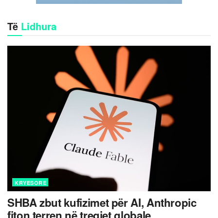
Të
Lidhura
KRYESORE
SHBA zbut kufizimet për AI, Anthropic
fiton terren në tregjet globale