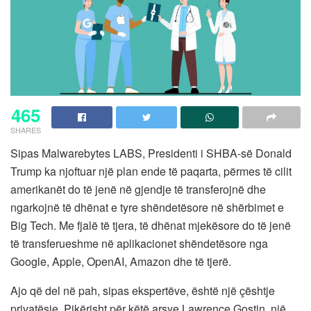
465
SHARES
Sipas Malwarebytes LABS, Presidenti i SHBA-së Donald
Trump ka njoftuar një plan ende të paqarta, përmes të cilit
amerikanët do të jenë në gjendje të transferojnë dhe
ngarkojnë të dhënat e tyre shëndetësore në shërbimet e
Big Tech. Me fjalë të tjera, të dhënat mjekësore do të jenë
të transferueshme në aplikacionet shëndetësore nga
Google, Apple, OpenAI, Amazon dhe të tjerë.
Ajo që del në pah, sipas ekspertëve, është një çështje
privatësie. Pikërisht për këtë arsye Lawrence Gostin, një