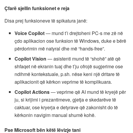
Çfarë sjellin funksionet e reja
Disa prej funksioneve të spikatura janë:
Voice Copilot
— mund t’i drejtoheni PC-s me zë në
çdo aplikacion ose funksion të Windows, duke e bërë
përdorimin më natyral dhe më “hands-free”.
Copilot Vision
— asistenti mund të “shohë” atë që
shfaqet në ekranin tuaj dhe t’ju ofrojë sugjerime ose
ndihmë kontekstuale, p.sh. nëse keni një dritare të
aplikacionit që kërkon veprime të komplikuara.
Copilot Actions
— veprime që AI mund të kryejë për
ju, si krijimi i prezantimeve, gjetja e skedarëve të
caktuar, ose kryerja e detyrave që zakonisht do të
kërkonin navigim manual shumë kohë.
Pse Microsoft bën këtë lëvizje tani