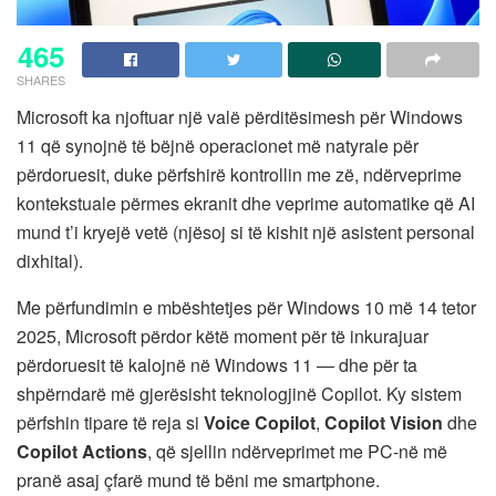
465
SHARES
Microsoft ka njoftuar një valë përditësimesh për Windows
11 që synojnë të bëjnë operacionet më natyrale për
përdoruesit, duke përfshirë kontrollin me zë, ndërveprime
kontekstuale përmes ekranit dhe veprime automatike që AI
mund t’i kryejë vetë (njësoj si të kishit një asistent personal
dixhital).
Me përfundimin e mbështetjes për Windows 10 më 14 tetor
2025, Microsoft përdor këtë moment për të inkurajuar
përdoruesit të kalojnë në Windows 11 — dhe për ta
shpërndarë më gjerësisht teknologjinë Copilot. Ky sistem
përfshin tipare të reja si
Voice Copilot
,
Copilot Vision
dhe
Copilot Actions
, që sjellin ndërveprimet me PC-në më
pranë asaj çfarë mund të bëni me smartphone.