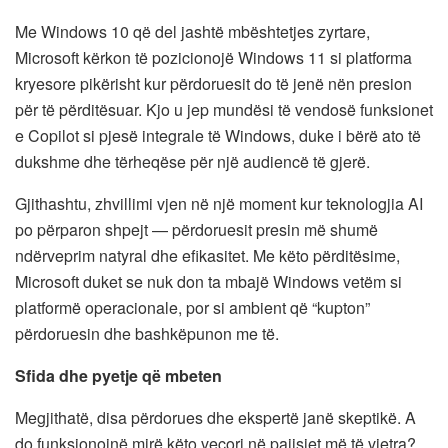
Me Windows 10 që del jashtë mbështetjes zyrtare,
Microsoft kërkon të pozicionojë Windows 11 si platforma
kryesore pikërisht kur përdoruesit do të jenë nën presion
për të përditësuar. Kjo u jep mundësi të vendosë funksionet
e Copilot si pjesë integrale të Windows, duke i bërë ato të
dukshme dhe tërheqëse për një audiencë të gjerë.
Gjithashtu, zhvillimi vjen në një moment kur teknologjia AI
po përparon shpejt — përdoruesit presin më shumë
ndërveprim natyral dhe efikasitet. Me këto përditësime,
Microsoft duket se nuk don ta mbajë Windows vetëm si
platformë operacionale, por si ambient që “kupton”
përdoruesin dhe bashkëpunon me të.
Sfida dhe pyetje që mbeten
Megjithatë, disa përdorues dhe ekspertë janë skeptikë. A
do funksionojnë mirë këto veçori në pajisjet më të vjetra?