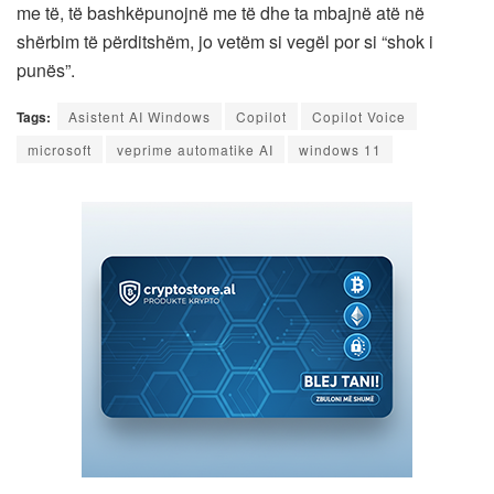
me të, të bashkëpunojnë me të dhe ta mbajnë atë në
shërbim të përditshëm, jo vetëm si vegël por si “shok i
punës”.
Tags:
Asistent AI Windows
Copilot
Copilot Voice
microsoft
veprime automatike AI
windows 11