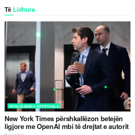
Të
Lidhura
INTELIGJENCA ARTIFICIALE
New York Times përshkallëzon betejën
ligjore me OpenAI mbi të drejtat e autorit
13/07/2026