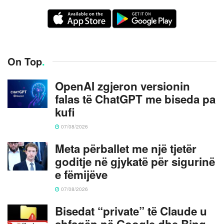
On Top
.
OpenAI zgjeron versionin
falas të ChatGPT me biseda pa
kufi
07/08/2026
Meta përballet me një tjetër
goditje në gjykatë për sigurinë
e fëmijëve
07/08/2026
Bisedat “private” të Claude u
shfaqën në Google dhe Bing,