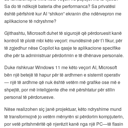
Sa do të ndikojë bateria dhe performanca? Sa privatësi
është përfshirë kur AI “shikon” ekranin dhe ndërvepron me
aplikacione të ndryshme?
Gjithashtu, Microsoft duhet të sigurojë që përdoruesit kanë
kontroll të plotë mbi këto veçori: mundësinë për t’i fikur, për
të zgjedhur nëse Copilot ka qasje te aplikacione specifike
dhe për ta administruar përdorimin e të dhënave personale.
Duke rishkruar Windows 11 me këto veçori AI, Microsoft
bën një betejë të hapur për të ardhmen e sistemit operativ
— një të ardhme që nuk është vetëm më grafike ose më e
shpejtë, por më inteligjente dhe më përshtatur për stilin
personal të përdoruesve.
Nëse realizohen siç janë projektuar, këto ndryshime mund
të transformojnë jo vetëm mënyrën si përdorim kompjuterin,
por vetë pritshmëritë që njerëzit kanë nga një PC—të flasin