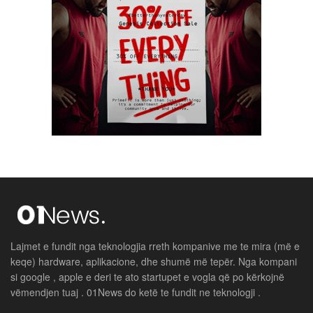
Lajmet e fundit nga teknologjia rreth kompanive me te mira (më e
keqe) hardware, aplikacione, dhe shumë më tepër. Nga kompani
si google , apple e deri te ato startupet e vogla që po kërkojnë
vëmendjen tuaj . 01News do ketë te fundit ne teknologji .