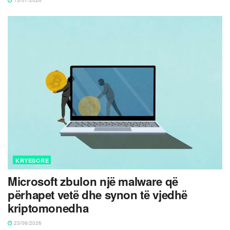
KRYESORE
Microsoft zbulon një malware që
përhapet vetë dhe synon të vjedhë
kriptomonedha
23/06/2026