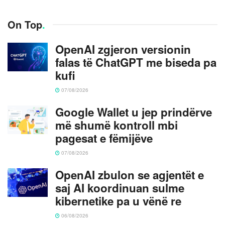
On Top
.
OpenAI zgjeron versionin
falas të ChatGPT me biseda pa
kufi
07/08/2026
Google Wallet u jep prindërve
më shumë kontroll mbi
pagesat e fëmijëve
07/08/2026
OpenAI zbulon se agjentët e
saj AI koordinuan sulme
kibernetike pa u vënë re
06/08/2026