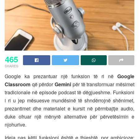
465
SHARES
Google
ka prezantuar një funksion të ri në
Google
Classroom
që përdor
Gemini
për të transformuar mësimet
tradicionale në episode podcast të dëgjueshme. Funksioni
i ri u jep mësuesve mundësinë të shndërrojnë shënimet,
prezantimet dhe materialet e kursit në përmbajtje audio,
duke ofruar një mënyrë alternative për përvetësimin e
njohurive.
Ideja pas këtij funksioni është e thjeshtë, por ambicioze: