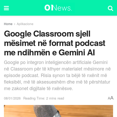
Home
Aplikacione
Google Classroom sjell
mësimet në format podcast
me ndihmën e Gemini AI
Google po integron inteligjencën artificiale Gemini
në Classroom për të kthyer materialet mësimore në
episode podcast. Risia synon ta bëjë të nxënit më
fleksibël, më të aksesueshëm dhe më të përshtatur
me zakonet digjitale të nxënësve.
A
08/01/2026
Reading Time: 2 mins read
A