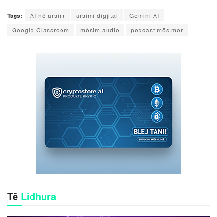
Tags:
AI në arsim
arsimi digjital
Gemini AI
Google Classroom
mësim audio
podcast mësimor
Të
Lidhura