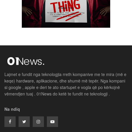
Lajmet e fundit nga teknologjia rreth kompanive me te mira (më e
keqe) hardware, aplikacione, dhe shumë më tepër. Nga kompani
si google , apple e deri te ato startupet e vogla që po kërkojnë
vëmendjen tuaj . 01News do ketë te fundit ne teknologji .
Na ndiq