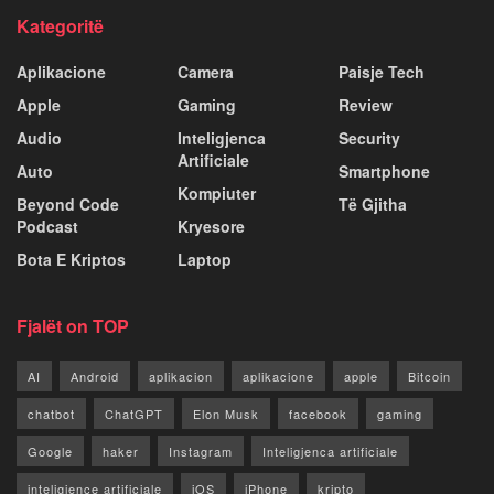
Kategoritë
Aplikacione
Camera
Paisje Tech
Apple
Gaming
Review
Audio
Inteligjenca
Security
Artificiale
Auto
Smartphone
Kompiuter
Beyond Code
Të Gjitha
Podcast
Kryesore
Bota E Kriptos
Laptop
Fjalët on TOP
AI
Android
aplikacion
aplikacione
apple
Bitcoin
chatbot
ChatGPT
Elon Musk
facebook
gaming
Google
haker
Instagram
Inteligjenca artificiale
inteligjence artificiale
iOS
iPhone
kripto