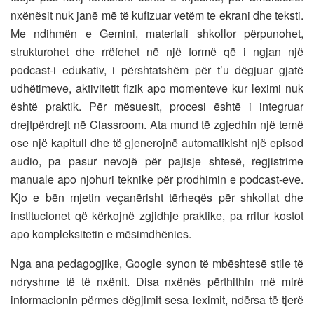
nxënësit nuk janë më të kufizuar vetëm te ekrani dhe teksti.
Me ndihmën e Gemini, materiali shkollor përpunohet,
strukturohet dhe rrëfehet në një formë që i ngjan një
podcast-i edukativ, i përshtatshëm për t’u dëgjuar gjatë
udhëtimeve, aktivitetit fizik apo momenteve kur leximi nuk
është praktik. Për mësuesit, procesi është i integruar
drejtpërdrejt në Classroom. Ata mund të zgjedhin një temë
ose një kapitull dhe të gjenerojnë automatikisht një episod
audio, pa pasur nevojë për pajisje shtesë, regjistrime
manuale apo njohuri teknike për prodhimin e podcast-eve.
Kjo e bën mjetin veçanërisht tërheqës për shkollat dhe
institucionet që kërkojnë zgjidhje praktike, pa rritur kostot
apo kompleksitetin e mësimdhënies.
Nga ana pedagogjike, Google synon të mbështesë stile të
ndryshme të të nxënit. Disa nxënës përthithin më mirë
informacionin përmes dëgjimit sesa leximit, ndërsa të tjerë