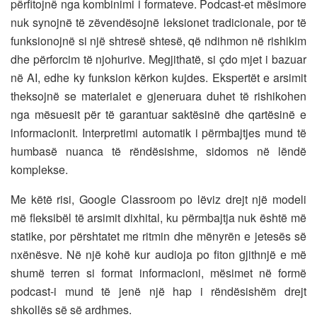
përfitojnë nga kombinimi i formateve. Podcast-et mësimore
nuk synojnë të zëvendësojnë leksionet tradicionale, por të
funksionojnë si një shtresë shtesë, që ndihmon në rishikim
dhe përforcim të njohurive. Megjithatë, si çdo mjet i bazuar
në AI, edhe ky funksion kërkon kujdes. Ekspertët e arsimit
theksojnë se materialet e gjeneruara duhet të rishikohen
nga mësuesit për të garantuar saktësinë dhe qartësinë e
informacionit. Interpretimi automatik i përmbajtjes mund të
humbasë nuanca të rëndësishme, sidomos në lëndë
komplekse.
Me këtë risi, Google Classroom po lëviz drejt një modeli
më fleksibël të arsimit dixhital, ku përmbajtja nuk është më
statike, por përshtatet me ritmin dhe mënyrën e jetesës së
nxënësve. Në një kohë kur audioja po fiton gjithnjë e më
shumë terren si format informacioni, mësimet në formë
podcast-i mund të jenë një hap i rëndësishëm drejt
shkollës së së ardhmes.