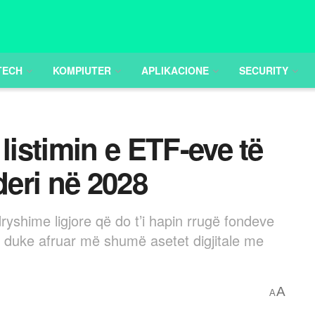
TECH
KOMPIUTER
APLIKACIONE
SECURITY
listimin e ETF-eve të
eri në 2028
ryshime ligjore që do t’i hapin rrugë fondeve
, duke afruar më shumë asetet digjitale me
A
A