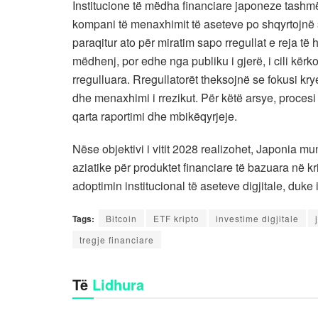
Institucione të mëdha financiare japoneze tashmë
kompani të menaxhimit të aseteve po shqyrtojnë 
paraqitur ato për miratim sapo rregullat e reja të 
mëdhenj, por edhe nga publiku i gjerë, i cili k
rregulluara. Rregullatorët theksojnë se fokusi kry
dhe menaxhimi i rrezikut. Për këtë arsye, procesi
qarta raportimi dhe mbikëqyrjeje.
Nëse objektivi i vitit 2028 realizohet, Japonia m
aziatike për produktet financiare të bazuara në k
adoptimin institucional të aseteve digjitale, duk
Tags:
Bitcoin
ETF kripto
investime digjitale
tregje financiare
Të
Lidhura