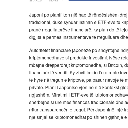
Japoni po planifikon një hap të rëndësishëm drejt
tradicional, duke synuar listimin e ETF-eve të kr
pranë rregullatorëve financiarë, ky plan do të le
digjitale përmes instrumenteve të rregulluara dh
Autoritetet financiare japoneze po shqyrtojnë ndry
kriptomonedhave si produkte investimi. Nëse ref
mbajnë drejtpërdrejt kriptomonedha, si Bitcoin, do
financiare të vendit. Ky zhvillim do t’u ofronte in
të hyrë në tregun e kriptove, pa pasur nevojë të 
privatë. Plani i Japonisë vjen në një kontekst gl
ngjashëm. Miratimi i ETF-eve të kriptomonedhave 
shërbejnë si urë mes financës tradicionale dhe asa
rritur transparencën e tregut. Për Japoninë, një t
një sinjal se kriptomonedhat po shihen gjithnjë e