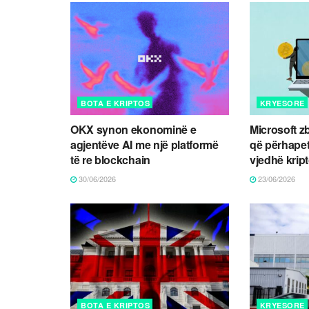
BOTA E KRIPTOS
KRYESORE
OKX synon ekonominë e
Microsoft z
agjentëve AI me një platformë
që përhapet
të re blockchain
vjedhë kri
30/06/2026
23/06/2026
BOTA E KRIPTOS
KRYESORE