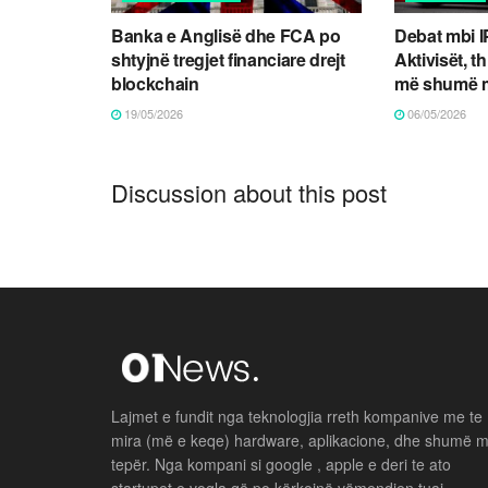
Banka e Anglisë dhe FCA po
Debat mbi 
shtyjnë tregjet financiare drejt
Aktivisët, t
blockchain
më shumë m
19/05/2026
06/05/2026
Discussion about this post
Lajmet e fundit nga teknologjia rreth kompanive me te
mira (më e keqe) hardware, aplikacione, dhe shumë 
tepër. Nga kompani si google , apple e deri te ato