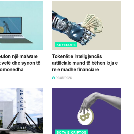
KRYESORE
bulon një malware
Tokenët e inteligjencës
 vetë dhe synon të
artificiale mund të bëhen loja e
ptomonedha
re e madhe financiare
29/05/2026
BOTA E KRIPTOS