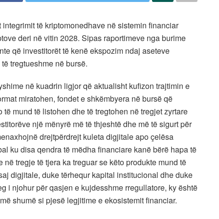
 integrimit të kriptomonedhave në sistemin financiar
iptove deri në vitin 2028. Sipas raportimeve nga burime
jonte që investitorët të kenë ekspozim ndaj aseteve
e të tregtueshme në bursë.
shime në kuadrin ligjor që aktualisht kufizon trajtimin e
ormat miratohen, fondet e shkëmbyera në bursë që
 të mund të listohen dhe të tregtohen në tregjet zyrtare
vestitorëve një mënyrë më të thjeshtë dhe më të sigurt për
menaxhojnë drejtpërdrejt kuleta digjitale apo çelësa
obal ku disa qendra të mëdha financiare kanë bërë hapa të
në tregje të tjera ka treguar se këto produkte mund të
j digjitale, duke tërhequr kapital institucional dhe duke
reg i njohur për qasjen e kujdesshme rregullatore, ky është
 më shumë si pjesë legjitime e ekosistemit financiar.