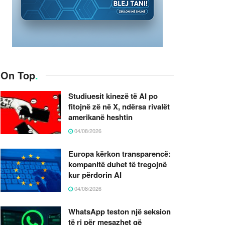
On Top
.
Studiuesit kinezë të AI po
fitojnë zë në X, ndërsa rivalët
amerikanë heshtin
04/08/2026
Europa kërkon transparencë:
kompanitë duhet të tregojnë
kur përdorin AI
04/08/2026
WhatsApp teston një seksion
të ri për mesazhet që