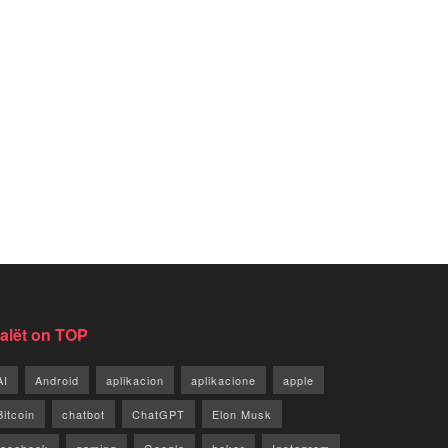
jalët on TOP
AI
Android
aplikacion
aplikacione
apple
Bitcoin
chatbot
ChatGPT
Elon Musk