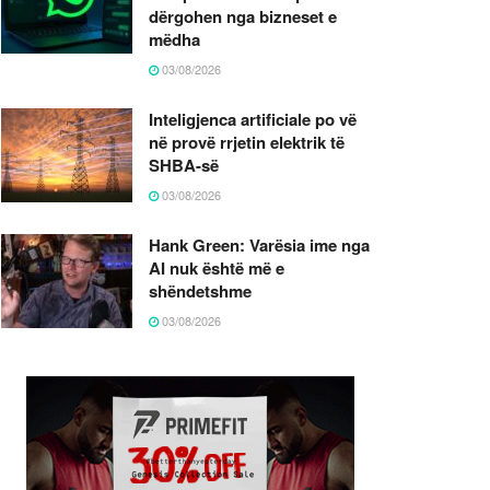
dërgohen nga bizneset e
mëdha
03/08/2026
Inteligjenca artificiale po vë
në provë rrjetin elektrik të
SHBA-së
03/08/2026
Hank Green: Varësia ime nga
AI nuk është më e
shëndetshme
03/08/2026