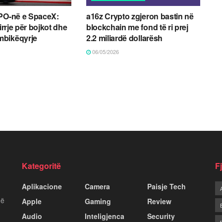
IPO-në e SpaceX:
a16z Crypto zgjeron bastin në
hirrje për bojkot dhe
blockchain me fond të ri prej
bikëqyrje
2.2 miliardë dollarësh
06/05/2026
Kategoritë
F
Aplikacione
Camera
Paisje Tech
më
Apple
Gaming
Review
Audio
Inteligjenca
Security