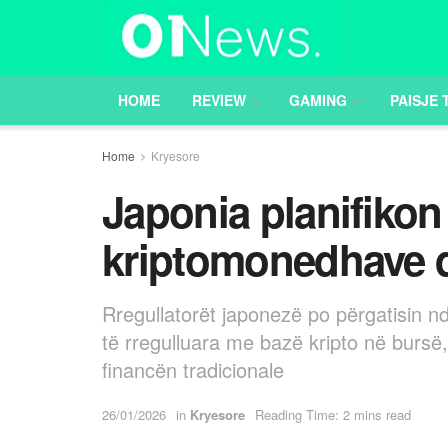
HOME
REVIEW
GAMING
PAISJE 
Home
Kryesore
Japonia planifikon 
kriptomonedhave d
Rregullatorët japonezë po përgatisin nd
të rregulluara me bazë kripto në bursë
financën tradicionale
26/01/2026
in
Kryesore
Reading Time: 2 mins read