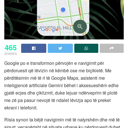
465
SHARES
Google po e transformon përvojën e navigimit për
përdoruesit që lëvizin në këmbë ose me biçikletë. Me
përditësimin më të ri të Google Maps, asistenti me
inteligjencë artificiale Gemini bëhet i aksesueshëm edhe
gjatë ecjes dhe çiklizmit, duke lejuar ndërveprim të plotë
me zë pa pasur nevojë të ndalet lëvizja apo të preket
ekrani i telefonit.
Risia synon ta bëjë navigimin më të natyrshëm dhe më të
sigurt, veçanërisht në situata urbane ku përdoruesit duhet