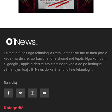
Lajmet e fundit nga teknologjia rreth kompanive me te mira (më e
keqe) hardware, aplikacione, dhe shumë më tepër. Nga kompani
si google , apple e deri te ato startupet e vogla që po kërkojnë
vëmendjen tuaj . 01News do ketë te fundit ne teknologji .
Na ndiq
Kategoritë