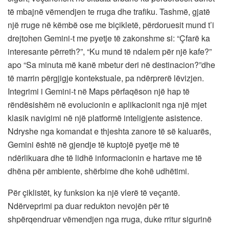
të mbajnë vëmendjen te rruga dhe trafiku. Tashmë, gjatë
një rruge në këmbë ose me biçikletë, përdoruesit mund t’i
drejtohen Gemini-t me pyetje të zakonshme si: “Çfarë ka
interesante përreth?”, “Ku mund të ndalem për një kafe?”
apo “Sa minuta më kanë mbetur deri në destinacion?”dhe
të marrin përgjigje kontekstuale, pa ndërprerë lëvizjen.
Integrimi i Gemini-t në Maps përfaqëson një hap të
rëndësishëm në evolucionin e aplikacionit nga një mjet
klasik navigimi në një platformë inteligjente asistence.
Ndryshe nga komandat e thjeshta zanore të së kaluarës,
Gemini është në gjendje të kuptojë pyetje më të
ndërlikuara dhe të lidhë informacionin e hartave me të
dhëna për ambiente, shërbime dhe kohë udhëtimi.
Për çiklistët, ky funksion ka një vlerë të veçantë.
Ndërveprimi pa duar redukton nevojën për të
shpërqendruar vëmendjen nga rruga, duke rritur sigurinë