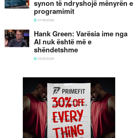
synon të ndryshojë mënyrën e
programimit
07/08/2026
Hank Green: Varësia ime nga
AI nuk është më e
shëndetshme
03/08/2026