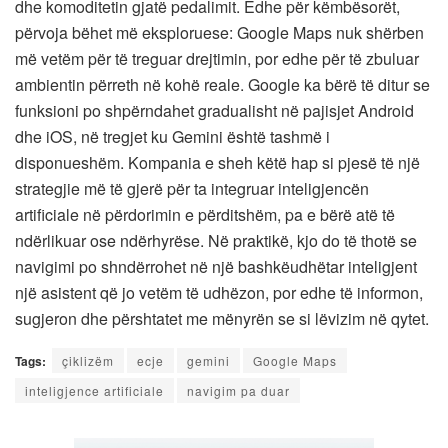
dhe komoditetin gjatë pedalimit. Edhe për këmbësorët,
përvoja bëhet më eksploruese: Google Maps nuk shërben
më vetëm për të treguar drejtimin, por edhe për të zbuluar
ambientin përreth në kohë reale. Google ka bërë të ditur se
funksioni po shpërndahet gradualisht në pajisjet Android
dhe iOS, në tregjet ku Gemini është tashmë i
disponueshëm. Kompania e sheh këtë hap si pjesë të një
strategjie më të gjerë për ta integruar inteligjencën
artificiale në përdorimin e përditshëm, pa e bërë atë të
ndërlikuar ose ndërhyrëse. Në praktikë, kjo do të thotë se
navigimi po shndërrohet në një bashkëudhëtar inteligjent
një asistent që jo vetëm të udhëzon, por edhe të informon,
sugjeron dhe përshtatet me mënyrën se si lëvizim në qytet.
Tags:
çiklizëm
ecje
gemini
Google Maps
inteligjence artificiale
navigim pa duar