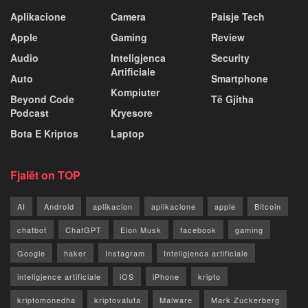
Aplikacione
Camera
Paisje Tech
Apple
Gaming
Review
Audio
Inteligjenca
Security
Artificiale
Auto
Smartphone
Kompiuter
Beyond Code
Të Gjitha
Podcast
Kryesore
Bota E Kriptos
Laptop
Fjalët on TOP
AI
Android
aplikacion
aplikacione
apple
Bitcoin
chatbot
ChatGPT
Elon Musk
facebook
gaming
Google
haker
Instagram
Inteligjenca artificiale
inteligjence artificiale
iOS
iPhone
kripto
kriptomonedha
kriptovaluta
Malware
Mark Zuckerberg