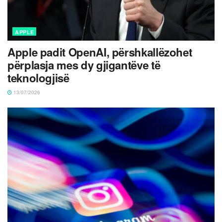
APPLE
Apple padit OpenAI, përshkallëzohet
përplasja mes dy gjigantëve të
teknologjisë
13/07/2026