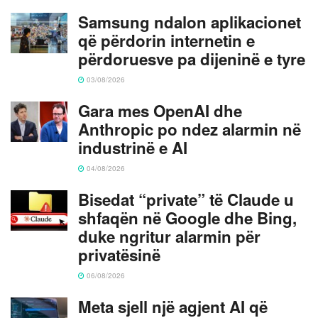
Samsung ndalon aplikacionet
që përdorin internetin e
përdoruesve pa dijeninë e tyre
03/08/2026
Gara mes OpenAI dhe
Anthropic po ndez alarmin në
industrinë e AI
04/08/2026
Bisedat “private” të Claude u
shfaqën në Google dhe Bing,
duke ngritur alarmin për
privatësinë
06/08/2026
Meta sjell një agjent AI që