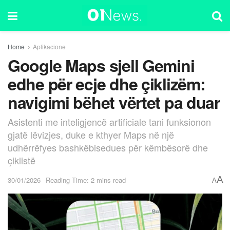
Home
Aplikacione
Google Maps sjell Gemini
edhe për ecje dhe çiklizëm:
navigimi bëhet vërtet pa duar
Asistenti me inteligjencë artificiale tani funksionon
gjatë lëvizjes, duke e kthyer Maps në një
udhërrëfyes bashkëbisedues për këmbësorë dhe
çiklistë
A
30/01/2026
Reading Time: 2 mins read
A