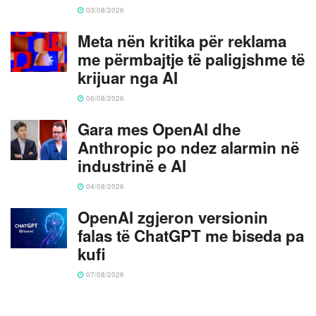
03/08/2026
Meta nën kritika për reklama
me përmbajtje të paligjshme të
krijuar nga AI
06/08/2026
Gara mes OpenAI dhe
Anthropic po ndez alarmin në
industrinë e AI
04/08/2026
OpenAI zgjeron versionin
falas të ChatGPT me biseda pa
kufi
07/08/2026