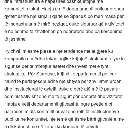
dhe infrastruktura e hapësirës bashkëjetojnë me
komunitetin lokal. Hapja e një departamenti policor brenda
qytetit është një sinjal i qartë se SpaceX po merr masa për
të menaxhuar më mirë rreziqet, duke siguruar që aktivitetet
e ndjeshme të zhvillohen pa ndërprerje dhe pa kërcënime
të jashtme.
Ky zhvillim është pjesë e një tendence më të gjerë ku
kompanitë e mëdha teknologjike krijojnë strukturat e tyre të
sigurisë për të mbrojtur asetet dhe investimet e tyre
strategjike. Për Starbase, krijimi i departamentit policor
mund të përfaqësojë edhe një shtysë për zhvillimin urban
dhe institucional të qytetit, duke e bërë atë më të pavarur
administrativisht dhe më të sigurt për banorët dhe vizitorët.
Hapja e këtij departamenti gjithashtu ngre pyetje mbi
balancën midis kontrollit privat dhe rolit të institucioneve
publike në komunitet, një temë që është bërë gjithnjë e më
e diskutueshme në zonat ku kompanitë private