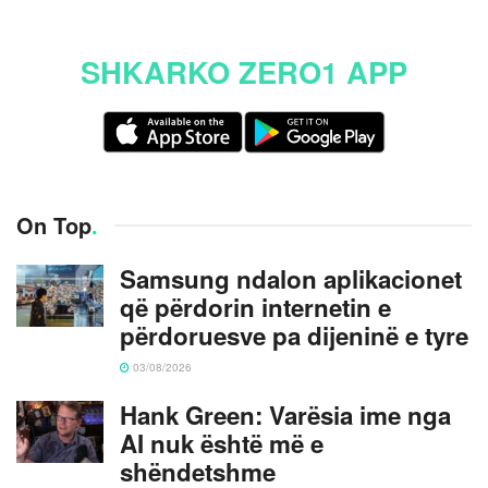
SHKARKO ZERO1 APP
On Top
.
Samsung ndalon aplikacionet
që përdorin internetin e
përdoruesve pa dijeninë e tyre
03/08/2026
Hank Green: Varësia ime nga
AI nuk është më e
shëndetshme