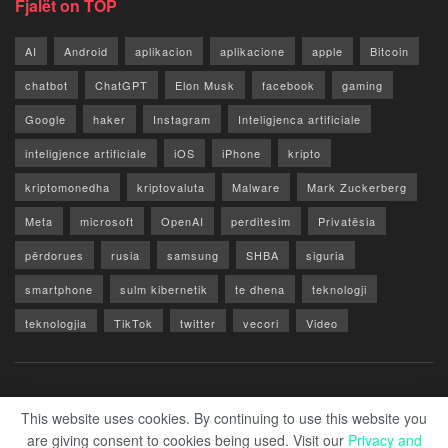
Fjalët on TOP
AI
Android
aplikacion
aplikacione
apple
Bitcoin
chatbot
ChatGPT
Elon Musk
facebook
gaming
Google
haker
Instagram
Inteligjenca artificiale
inteligjence artificiale
iOS
iPhone
kripto
kriptomonedha
kriptovaluta
Malware
Mark Zuckerberg
Meta
microsoft
OpenAI
perditesim
Privatësia
përdorues
rusia
samsung
SHBA
siguria
smartphone
sulm kibernetik
te dhena
teknologji
teknologjia
TikTok
twitter
vecori
Video
WhatsApp
x
youtube
Rreth Nesh
Reklamo
Privacy & Policy
Kontakt
This website uses cookies. By continuing to use this website you
are giving consent to cookies being used. Visit our
Privacy and
© 2026 Zero1.al - Part of techzero1.com