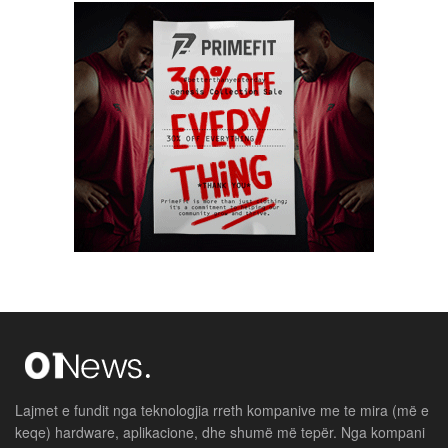
Lajmet e fundit nga teknologjia rreth kompanive me te mira (më e
keqe) hardware, aplikacione, dhe shumë më tepër. Nga kompani