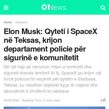
Home
Kryesore
Elon Musk: Qyteti i SpaceX
në Teksas, krijon
departament policie për
sigurinë e komunitetit
Në një hap që nënvizon rritjen e kontrollit dhe
sigurisë brenda territorit të tij, SpaceX po krijon një
forcë policore të veçantë për qytetin e Starbase,
Teksas, ku ndodhen objektet kyçe të nisjeve dhe
laboratorët e zhvillimit të raketave.
A
06/02/2026
Reading Time: 2 mins read
A