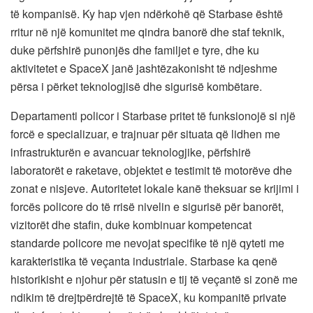
të kompanisë. Ky hap vjen ndërkohë që Starbase është
rritur në një komunitet me qindra banorë dhe staf teknik,
duke përfshirë punonjës dhe familjet e tyre, dhe ku
aktivitetet e SpaceX janë jashtëzakonisht të ndjeshme
përsa i përket teknologjisë dhe sigurisë kombëtare.
Departamenti policor i Starbase pritet të funksionojë si një
forcë e specializuar, e trajnuar për situata që lidhen me
infrastrukturën e avancuar teknologjike, përfshirë
laboratorët e raketave, objektet e testimit të motorëve dhe
zonat e nisjeve. Autoritetet lokale kanë theksuar se krijimi i
forcës policore do të rrisë nivelin e sigurisë për banorët,
vizitorët dhe stafin, duke kombinuar kompetencat
standarde policore me nevojat specifike të një qyteti me
karakteristika të veçanta industriale. Starbase ka qenë
historikisht e njohur për statusin e tij të veçantë si zonë me
ndikim të drejtpërdrejtë të SpaceX, ku kompanitë private