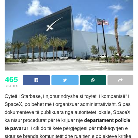
465
SHARES
Qyteti i Starbase, i njohur ndryshe si “qyteti i kompanisë” i
SpaceX, po bëhet më i organizuar administrativisht. Sipas
dokumenteve të publikuara nga autoritetet lokale, SpaceX
ka nisur procedurat për të krijuar një
departament policie
të pavarur
, i cili do të ketë përgjegjësi për mbikëqyrjen e
sigurisë brenda komunitetit dhe ruajtjen e objekteve kritike