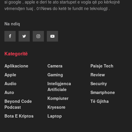
si google , apple e deri te ato startupet e vogla që po kërkojnë
vëmendjen tuaj . 01News do ketë te fundit ne teknologji .
Na ndiq
Kategoritë
Aplikacione
Camera
Paisje Tech
Apple
Gaming
Review
Audio
Inteligjenca
Security
Artificiale
Auto
Smartphone
Kompiuter
Beyond Code
Të Gjitha
Podcast
Kryesore
Bota E Kriptos
Laptop