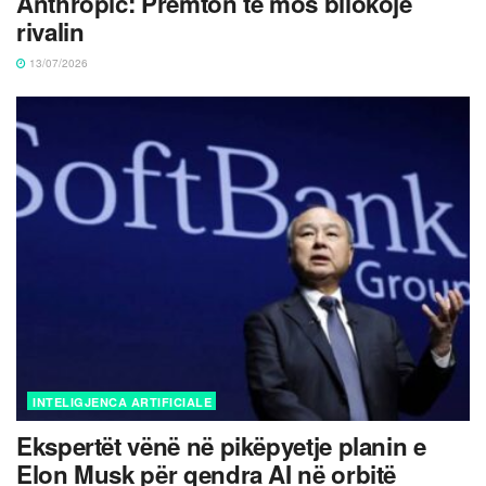
Anthropic: Premton të mos bllokojë
rivalin
13/07/2026
INTELIGJENCA ARTIFICIALE
Ekspertët vënë në pikëpyetje planin e
Elon Musk për qendra AI në orbitë