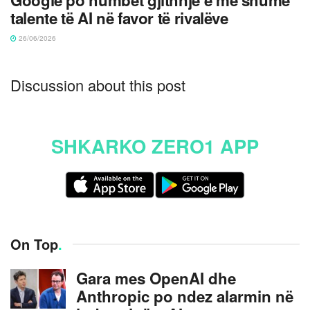
talente të AI në favor të rivalëve
26/06/2026
Discussion about this post
SHKARKO ZERO1 APP
On Top
.
Gara mes OpenAI dhe
Anthropic po ndez alarmin në