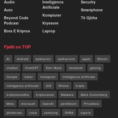
Audio
Inteligjenca
Security
Artificiale
Auto
Smartphone
Kompiuter
Beyond Code
Të Gjitha
Podcast
Kryesore
Bota E Kriptos
Laptop
Fjalët on TOP
AI
Android
aplikacion
aplikacione
apple
Bitcoin
chatbot
ChatGPT
Elon Musk
facebook
gaming
Google
haker
Instagram
Inteligjenca artificiale
inteligjence artificiale
iOS
iPhone
kripto
kriptomonedha
kriptovaluta
Malware
Mark Zuckerberg
Meta
microsoft
OpenAI
perditesim
Privatësia
përdorues
rusia
samsung
SHBA
siguria