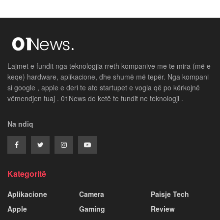
Lajmet e fundit nga teknologjia rreth kompanive me te mira (më e
keqe) hardware, aplikacione, dhe shumë më tepër. Nga kompani
si google , apple e deri te ato startupet e vogla që po kërkojnë
vëmendjen tuaj . 01News do ketë te fundit ne teknologji .
Na ndiq
Kategoritë
Aplikacione
Camera
Paisje Tech
Apple
Gaming
Review