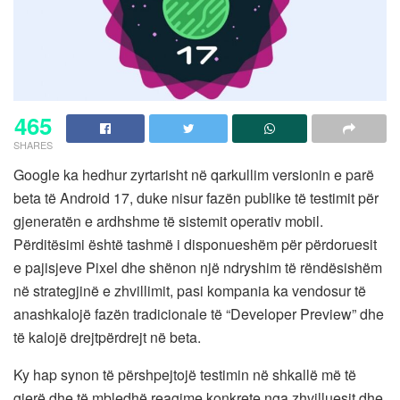
465
SHARES
Google ka hedhur zyrtarisht në qarkullim versionin e parë
beta të Android 17, duke nisur fazën publike të testimit për
gjeneratën e ardhshme të sistemit operativ mobil.
Përditësimi është tashmë i disponueshëm për përdoruesit
e pajisjeve Pixel dhe shënon një ndryshim të rëndësishëm
në strategjinë e zhvillimit, pasi kompania ka vendosur të
anashkalojë fazën tradicionale të “Developer Preview” dhe
të kalojë drejtpërdrejt në beta.
Ky hap synon të përshpejtojë testimin në shkallë më të
gjerë dhe të mbledhë reagime konkrete nga zhvilluesit dhe