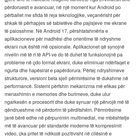
përdoruesit e avancuar, në një moment kur Android po
përballet me sfida të reja teknologjike, veçanërisht për
shkak të përhapjes së tabletëve dhe pajisjeve me ekrane
të palosshme. Në Android 17, përshtatshmëria e
aplikacioneve për madhësi dhe orientime të ndryshme
ekrani nuk është më opsionale. Aplikacionet që synojnë
nivelin më të ri të API-ve do të duhet të funksionojnë pa
probleme në çdo format ekrani, duke eliminuar ndërfaqet e
ngurta dhe hapësirat e papërdorura. Përtej ndryshimeve
strukturore, versioni beta sjell përmirësime të dukshme në
performancë. Sistemi përfshin mekanizma më efikas për
menaxhimin e memories dhe burimeve, duke ulur
ngarkesën e procesorit dhe duke synuar një përvojë më të
qëndrueshme në përdorim të përditshëm. Përmirësime
janë bërë edhe në përpunimin multimedial, me mbështetje
më të avancuar për standarde moderne të kompresimit
video, çka pritet të ndikojë pozitivisht në cilësinë e