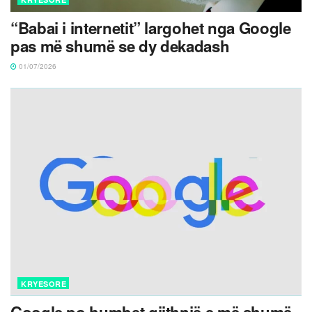
“Babai i internetit” largohet nga Google
pas më shumë se dy dekadash
01/07/2026
KRYESORE
Google po humbet gjithnjë e më shumë