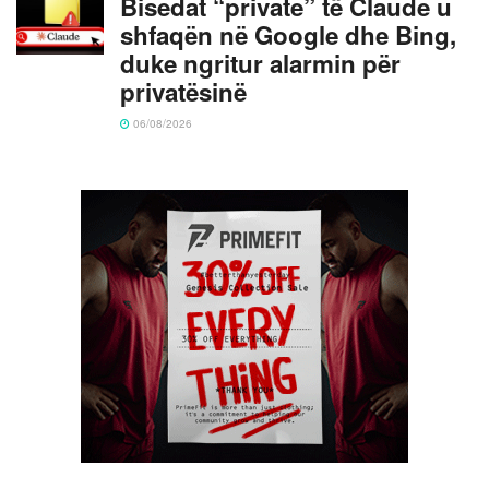
Bisedat “private” të Claude u
shfaqën në Google dhe Bing,
duke ngritur alarmin për
privatësinë
06/08/2026