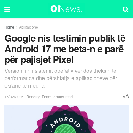
Home
Aplikacione
Google nis testimin publik të
Android 17 me beta-n e parë
për pajisjet Pixel
Versioni i ri i sistemit operativ vendos theksin te
performanca dhe përshtatja e aplikacioneve për
ekrane të mëdha
A
16/02/2026
Reading Time: 2 mins read
A