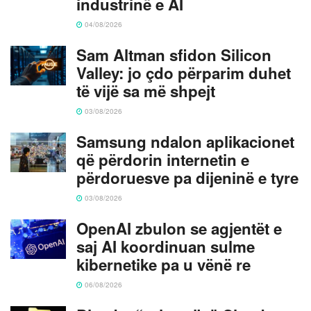
industrinë e AI
04/08/2026
Sam Altman sfidon Silicon
Valley: jo çdo përparim duhet
të vijë sa më shpejt
03/08/2026
Samsung ndalon aplikacionet
që përdorin internetin e
përdoruesve pa dijeninë e tyre
03/08/2026
OpenAI zbulon se agjentët e
saj AI koordinuan sulme
kibernetike pa u vënë re
06/08/2026