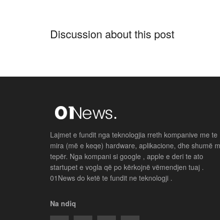
Discussion about this post
Lajmet e fundit nga teknologjia rreth kompanive me te
mira (më e keqe) hardware, aplikacione, dhe shumë 
tepër. Nga kompani si google , apple e deri te ato
startupet e vogla që po kërkojnë vëmendjen tuaj .
01News do ketë te fundit ne teknologji .
Na ndiq