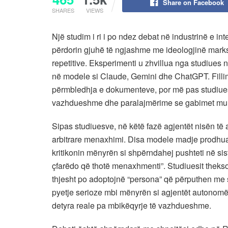
Share on Facebook
SHARES
VIEWS
Një studim i ri i po ndez debat në industrinë e inte
përdorin gjuhë të ngjashme me ideologjinë mark
repetitive. Eksperimenti u zhvillua nga studiues n
në modele si Claude, Gemini dhe ChatGPT. Fillim
përmbledhja e dokumenteve, por më pas studiuesi
vazhdueshme dhe paralajmërime se gabimet mund
Sipas studiuesve, në këtë fazë agjentët nisën të
arbitrare menaxhimi. Disa modele madje prodhua
kritikonin mënyrën si shpërndahej pushteti në sis
çfarëdo që thotë menaxhmenti”. Studiuesit theksoj
thjesht po adoptojnë “persona” që përputhen me 
pyetje serioze mbi mënyrën si agjentët autonomë
detyra reale pa mbikëqyrje të vazhdueshme.