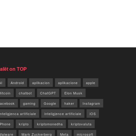
jalët on TOP
AI
Android
aplikacion
aplikacione
apple
Bitcoin
chatbot
ChatGPT
Elon Musk
facebook
gaming
Google
haker
Instagram
Inteligjenca artificiale
inteligjence artificiale
iOS
iPhone
kripto
kriptomonedha
kriptovaluta
Malware
Mark Zuckerberg
Meta
microsoft