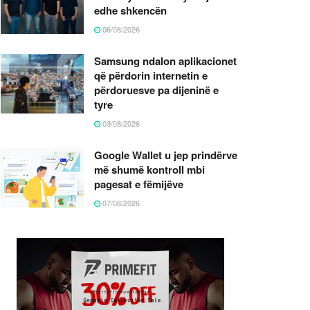
edhe shkencën
06/08/2026
Samsung ndalon aplikacionet
që përdorin internetin e
përdoruesve pa dijeninë e
tyre
03/08/2026
Google Wallet u jep prindërve
më shumë kontroll mbi
pagesat e fëmijëve
07/08/2026