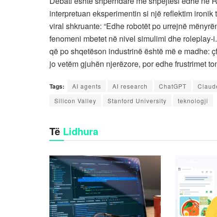
Debati është shpërndarë me shpejtësi edhe në R
interpretuan eksperimentin si një reflektim ironi
viral shkruante: “Edhe robotët po urrejnë mënyrë
fenomeni mbetet në nivel simulimi dhe roleplay-i
që po shqetëson industrinë është më e madhe: çfar
jo vetëm gjuhën njerëzore, por edhe frustrimet to
Tags:
AI agents
AI research
ChatGPT
Claud
Silicon Valley
Stanford University
teknologji
Të
Lidhura