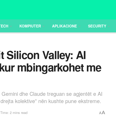
TECH
KOMPIUTER
APLIKACIONE
SECURITY
 Silicon Valley: AI
 kur mbingarkohet me
Gemini dhe Claude treguan se agjentët e AI
ë drejta kolektive” nën kushte pune ekstreme.
A
Time: 2 mins read
A