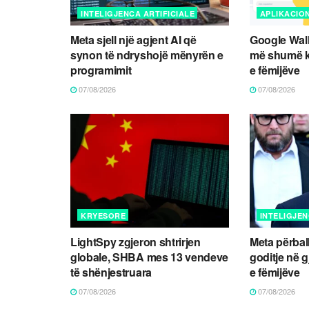
INTELIGJENCA ARTIFICIALE
APLIKACIO
Meta sjell një agjent AI që
Google Wall
synon të ndryshojë mënyrën e
më shumë k
programimit
e fëmijëve
07/08/2026
07/08/2026
KRYESORE
INTELIGJEN
LightSpy zgjeron shtrirjen
Meta përball
globale, SHBA mes 13 vendeve
goditje në g
të shënjestruara
e fëmijëve
07/08/2026
07/08/2026