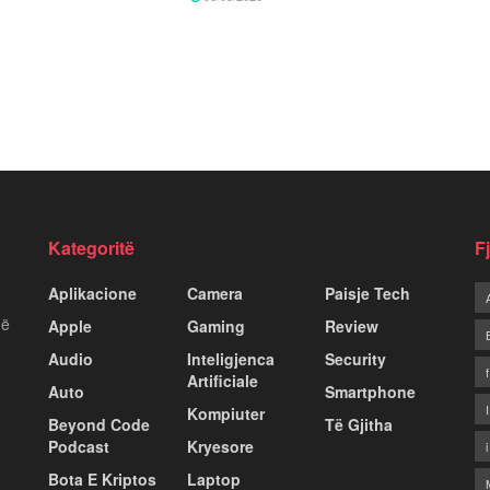
Kategoritë
F
Aplikacione
Camera
Paisje Tech
më
Apple
Gaming
Review
Audio
Inteligjenca
Security
Artificiale
Auto
Smartphone
Kompiuter
Beyond Code
Të Gjitha
Podcast
Kryesore
Bota E Kriptos
Laptop