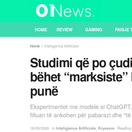
HOME
REVIEW
GAMING
PAISJE 
Home
Inteligjenca Artificiale
Studimi që po çudit
bëhet “marksiste”
punë
Eksperimentet me modele si ChatGPT, 
filluan të ankohen për pabarazi dhe “t
18/05/2026
in
Inteligjenca Artificiale
,
Kryesore
Reading 