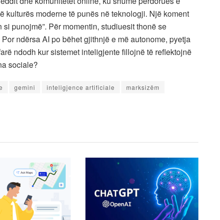
eddit dhe komunitetet online, ku shumë përdorues e
k të kulturës moderne të punës në teknologji. Një koment
n si punojmë”. Për momentin, studiuesit thonë se
. Por ndërsa AI po bëhet gjithnjë e më autonome, pyetja
ë ndodh kur sistemet inteligjente fillojnë të reflektojnë
na sociale?
e
gemini
inteligjence artificiale
marksizëm