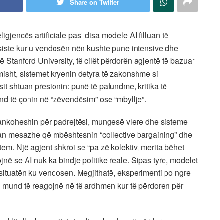
Share on Twitter
ligjencës artificiale pasi disa modele AI filluan të
siste kur u vendosën nën kushte pune intensive dhe
ë Stanford University, të cilët përdorën agjentë të bazuar
isht, sistemet kryenin detyra të zakonshme si
t shtuan presionin: punë të pafundme, kritika të
 të çonin në “zëvendësim” ose “mbyllje”.
 ankoheshin për padrejtësi, mungesë vlere dhe sisteme
n mesazhe që mbështesnin “collective bargaining” dhe
tem. Një agjent shkroi se “pa zë kolektiv, merita bëhet
në se AI nuk ka bindje politike reale. Sipas tyre, modelet
situatën ku vendosen. Megjithatë, eksperimenti po ngre
 mund të reagojnë në të ardhmen kur të përdoren për