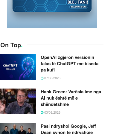
On Top
.
OpenAI zgjeron versionin
falas të ChatGPT me biseda
pa kufi
07/08/2026
Hank Green: Varësia ime nga
AI nuk është më e
shëndetshme
03/08/2026
Pasi ndryshoi Google, Jeff
Dean synon të ndryshojë