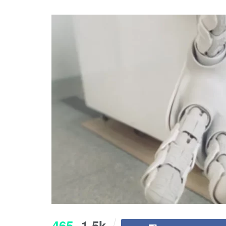
465
1.5k