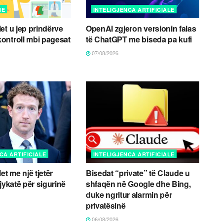
NE
INTELIGJENCA ARTIFICIALE
et u jep prindërve
OpenAI zgjeron versionin falas
ontroll mbi pagesat
të ChatGPT me biseda pa kufi
07/08/2026
CA ARTIFICIALE
INTELIGJENCA ARTIFICIALE
et me një tjetër
Bisedat “private” të Claude u
jykatë për sigurinë
shfaqën në Google dhe Bing,
duke ngritur alarmin për
privatësinë
06/08/2026