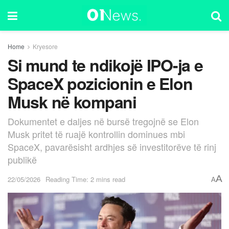
Home
Kryesore
Si mund te ndikojë IPO-ja e
SpaceX pozicionin e Elon
Musk në kompani
Dokumentet e daljes në bursë tregojnë se Elon
Musk pritet të ruajë kontrollin dominues mbi
SpaceX, pavarësisht ardhjes së investitorëve të rinj
publikë
A
22/05/2026
Reading Time: 2 mins read
A