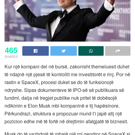
465
SHARES
Kur një kompani del në bursë, zakonisht themeluesit duhet
të ndajnë një pjesë të kontrollit me investitorët e rinj. Por në
rastin e SpaceX, procesi duket se do të funksionojë
ndryshe. Sipas dokumenteve të IPO-së së publikuara së
fundmi, dalja në tregjet publike nuk pritet të dobësojë
ndikimin e Elon Musk mbi kompaninë e tij hapësinore.
Përkundrazi, struktura e propozuar mund t’i japë atij një
pozicion edhe më të fortë në drejtimin afatgjatë të biznesit.
Musk do të vazhdojë të mbajë një rol qendror në SpaceX si