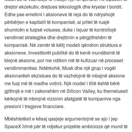
drejtor ekzekutiv, drejtues teknologjik dhe kryetar i bordit.
Edhe pse emetimi i aksioneve të reja do të ndryshojë
përbërjen e kapitalit të kompanisë, ai pritet të ruajë
shumicën e fuqisë votuese, duke i lejuar të kontrollojë
vendimet strategjike dhe drejtimin e përgjithshëm të
kompanisë. Në zemër të këtij modeli qëndron struktura e
aksioneve. Investitorët publikë do të kenë mundësinë të
blejnë aksione, por me ndikim më të kufizuar në proceset
vendimmarrëse. Ndërkohë, Musk dhe një grup i vogël
aksionarësh ekzistues do të vazhdojnë të mbajnë aksione
me fuqi më të madhe votimi. Një model i tillë është bërë
gjithnjë e më i zakonshëm në Silicon Valley, ku themeluesit
kërkojnë të mbrojnë vizionin afatgjatë të kompanive nga
presioni i tregjeve financiare.
Mbështetësit e kësaj qasjeje argumentojnë se ajo i jep
SpaceX lirinë për të ndjekur projekte ambicioze që mund të