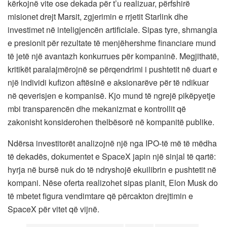
kërkojnë vite ose dekada për t’u realizuar, përfshirë
misionet drejt Marsit, zgjerimin e rrjetit Starlink dhe
investimet në inteligjencën artificiale. Sipas tyre, shmangia
e presionit për rezultate të menjëhershme financiare mund
të jetë një avantazh konkurrues për kompaninë. Megjithatë,
kritikët paralajmërojnë se përqendrimi i pushtetit në duart e
një individi kufizon aftësinë e aksionarëve për të ndikuar
në qeverisjen e kompanisë. Kjo mund të ngrejë pikëpyetje
mbi transparencën dhe mekanizmat e kontrollit që
zakonisht konsiderohen thelbësorë në kompanitë publike.
Ndërsa investitorët analizojnë një nga IPO-të më të mëdha
të dekadës, dokumentet e SpaceX japin një sinjal të qartë:
hyrja në bursë nuk do të ndryshojë ekuilibrin e pushtetit në
kompani. Nëse oferta realizohet sipas planit, Elon Musk do
të mbetet figura vendimtare që përcakton drejtimin e
SpaceX për vitet që vijnë.