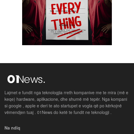
Lajmet e fundit nga teknologjia rreth kompanive me te mira (më e
keqe) hardware, aplikacione, dhe shumë më tepër. Nga kompani
si google , apple e deri te ato startupet e vogla që po kërkojnë
vëmendjen tuaj . 01News do ketë te fundit ne teknologji .
Na ndiq