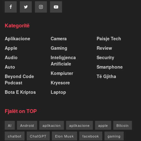
Kategoritë
Aplikacione
Camera
Paisje Tech
Apple
Gaming
Review
Audio
Inteligjenca
Security
Artificiale
Auto
Smartphone
Kompiuter
Beyond Code
Të Gjitha
Podcast
Kryesore
Bota E Kriptos
Laptop
Fjalët on TOP
AI
Android
aplikacion
aplikacione
apple
Bitcoin
chatbot
ChatGPT
Elon Musk
facebook
gaming