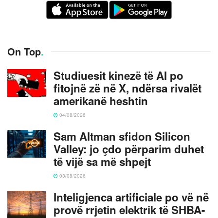
On Top
.
Studiuesit kinezë të AI po
fitojnë zë në X, ndërsa rivalët
amerikanë heshtin
04/08/2026
Sam Altman sfidon Silicon
Valley: jo çdo përparim duhet
të vijë sa më shpejt
03/08/2026
Inteligjenca artificiale po vë në
provë rrjetin elektrik të SHBA-