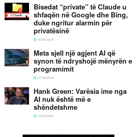
Bisedat “private” të Claude u
shfaqën në Google dhe Bing,
duke ngritur alarmin për
privatësinë
06/08/2026
Meta sjell një agjent AI që
synon të ndryshojë mënyrën e
programimit
07/08/2026
Hank Green: Varësia ime nga
AI nuk është më e
shëndetshme
03/08/2026