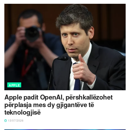
APPLE
Apple padit OpenAI, përshkallëzohet
përplasja mes dy gjigantëve të
teknologjisë
13/07/2026