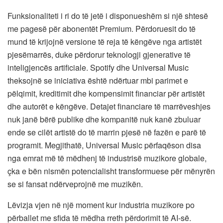
Funksionaliteti i ri do të jetë i disponueshëm si një shtesë
me pagesë për abonentët Premium. Përdoruesit do të
mund të krijojnë versione të reja të këngëve nga artistët
pjesëmarrës, duke përdorur teknologji gjenerative të
inteligjencës artificiale. Spotify dhe Universal Music
theksojnë se iniciativa është ndërtuar mbi parimet e
pëlqimit, kreditimit dhe kompensimit financiar për artistët
dhe autorët e këngëve. Detajet financiare të marrëveshjes
nuk janë bërë publike dhe kompanitë nuk kanë zbuluar
ende se cilët artistë do të marrin pjesë në fazën e parë të
programit. Megjithatë, Universal Music përfaqëson disa
nga emrat më të mëdhenj të industrisë muzikore globale,
çka e bën nismën potencialisht transformuese për mënyrën
se si fansat ndërveprojnë me muzikën.
Lëvizja vjen në një moment kur industria muzikore po
përballet me sfida të mëdha rreth përdorimit të AI-së.