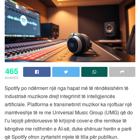
465
SHARES
Spotify po ndërmerr një nga hapat më të rëndësishëm të
industrisë muzikore drejt integrimit të inteligjencës
artificiale. Platforma e transmetimit muzikor ka njoftuar një
marrëveshje të re me Universal Music Group (UMG) që do
t’u lejojë përdoruesve të krijojnë cover-e dhe remikse të
këngëve me ndihmën e AI-së, duke shënuar herën e parë
që Spotify ofron zyrtarisht mjete të tilla për publikun.