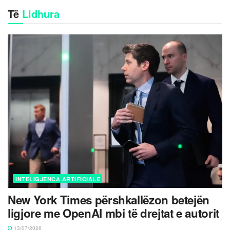
Të
Lidhura
INTELIGJENCA ARTIFICIALE
New York Times përshkallëzon betejën
ligjore me OpenAI mbi të drejtat e autorit
13/07/2026