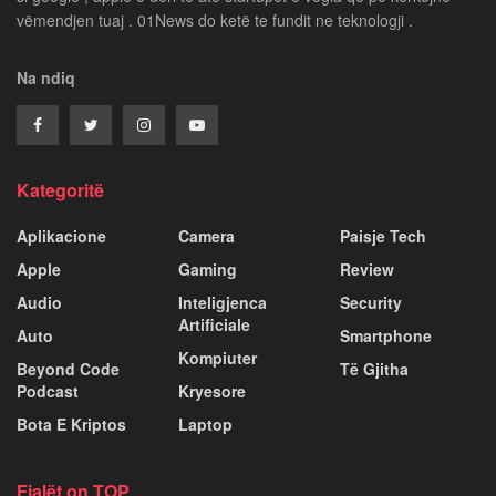
vëmendjen tuaj . 01News do ketë te fundit ne teknologji .
Na ndiq
Kategoritë
Aplikacione
Camera
Paisje Tech
Apple
Gaming
Review
Audio
Inteligjenca
Security
Artificiale
Auto
Smartphone
Kompiuter
Beyond Code
Të Gjitha
Podcast
Kryesore
Bota E Kriptos
Laptop
Fjalët on TOP