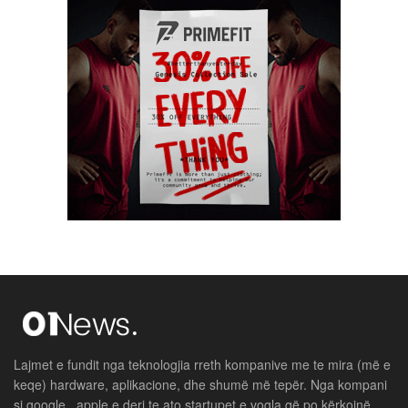
Lajmet e fundit nga teknologjia rreth kompanive me te mira (më e
keqe) hardware, aplikacione, dhe shumë më tepër. Nga kompani
si google , apple e deri te ato startupet e vogla që po kërkojnë