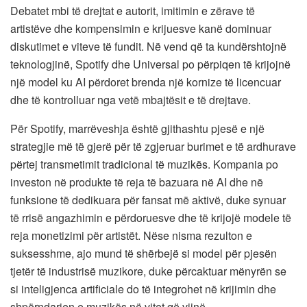
Debatet mbi të drejtat e autorit, imitimin e zërave të
artistëve dhe kompensimin e krijuesve kanë dominuar
diskutimet e viteve të fundit. Në vend që ta kundërshtojnë
teknologjinë, Spotify dhe Universal po përpiqen të krijojnë
një model ku AI përdoret brenda një kornize të licencuar
dhe të kontrolluar nga vetë mbajtësit e të drejtave.
Për Spotify, marrëveshja është gjithashtu pjesë e një
strategjie më të gjerë për të zgjeruar burimet e të ardhurave
përtej transmetimit tradicional të muzikës. Kompania po
investon në produkte të reja të bazuara në AI dhe në
funksione të dedikuara për fansat më aktivë, duke synuar
të rrisë angazhimin e përdoruesve dhe të krijojë modele të
reja monetizimi për artistët. Nëse nisma rezulton e
suksesshme, ajo mund të shërbejë si model për pjesën
tjetër të industrisë muzikore, duke përcaktuar mënyrën se
si inteligjenca artificiale do të integrohet në krijimin dhe
shpërndarjen e muzikës në vitet që vijnë.