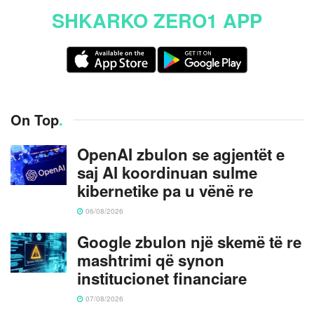
SHKARKO ZERO1 APP
On Top
.
OpenAI zbulon se agjentët e
saj AI koordinuan sulme
kibernetike pa u vënë re
06/08/2026
Google zbulon një skemë të re
mashtrimi që synon
institucionet financiare
07/08/2026