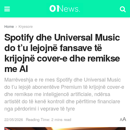
Home
Kryesore
Spotify dhe Universal Music
do t’u lejojnë fansave të
krijojnë cover-e dhe remikse
me AI
Marrëveshja e re mes Spotify dhe Universal Music
do t’u lejojë abonentëve Premium të krijojnë cover-e
dhe remikse me inteligjencë artificiale, ndërsa
artistët do të kenë kontroll dhe përfitime financiare
nga përdorimi i veprave të tyre
A
22/05/2026
Reading Time: 2 mins read
A