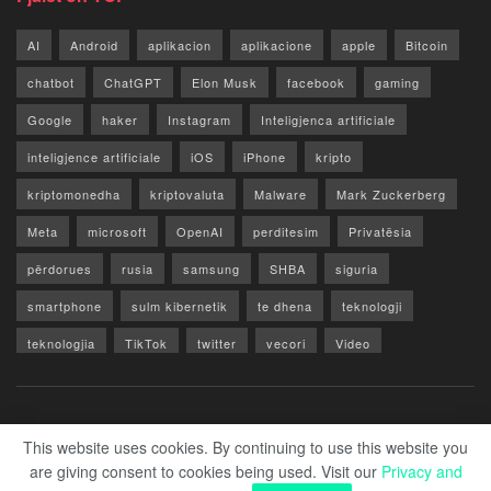
AI
Android
aplikacion
aplikacione
apple
Bitcoin
chatbot
ChatGPT
Elon Musk
facebook
gaming
Google
haker
Instagram
Inteligjenca artificiale
inteligjence artificiale
iOS
iPhone
kripto
kriptomonedha
kriptovaluta
Malware
Mark Zuckerberg
Meta
microsoft
OpenAI
perditesim
Privatësia
përdorues
rusia
samsung
SHBA
siguria
smartphone
sulm kibernetik
te dhena
teknologji
teknologjia
TikTok
twitter
vecori
Video
WhatsApp
x
youtube
Rreth Nesh
Reklamo
Privacy & Policy
Kontakt
This website uses cookies. By continuing to use this website you
are giving consent to cookies being used. Visit our
Privacy and
© 2026 Zero1.al - Part of techzero1.com