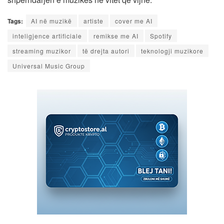
Tags:
AI në muzikë
artiste
cover me AI
inteligjence artificiale
remikse me AI
Spotify
streaming muzikor
të drejta autori
teknologji muzikore
Universal Music Group