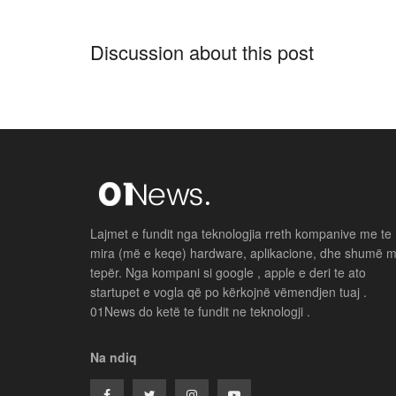
Discussion about this post
Lajmet e fundit nga teknologjia rreth kompanive me te
mira (më e keqe) hardware, aplikacione, dhe shumë 
tepër. Nga kompani si google , apple e deri te ato
startupet e vogla që po kërkojnë vëmendjen tuaj .
01News do ketë te fundit ne teknologji .
Na ndiq