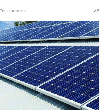
A
Time: 2 mins read
A