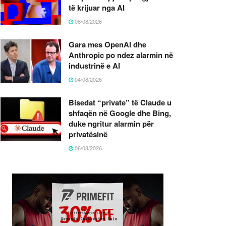
të krijuar nga AI
06/08/2026
Gara mes OpenAI dhe
Anthropic po ndez alarmin në
industrinë e AI
04/08/2026
Bisedat “private” të Claude u
shfaqën në Google dhe Bing,
duke ngritur alarmin për
privatësinë
06/08/2026