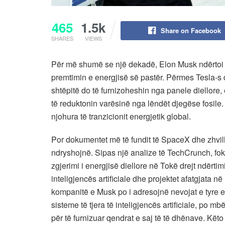
465
1.5k
Share on Facebook
SHARES
VIEWS
Për më shumë se një dekadë, Elon Musk ndërtoi një
premtimin e energjisë së pastër. Përmes Tesla-s 
shtëpitë do të furnizoheshin nga panele diellore, 
të reduktonin varësinë nga lëndët djegëse fosile.
njohura të tranzicionit energjetik global.
Por dokumentet më të fundit të SpaceX dhe zhvilli
ndryshojnë. Sipas një analize të TechCrunch, fok
zgjerimi i energjisë diellore në Tokë drejt ndërti
inteligjencës artificiale dhe projektet afatgjata
kompanitë e Musk po i adresojnë nevojat e tyre 
sisteme të tjera të inteligjencës artificiale, po m
për të furnizuar qendrat e saj të të dhënave. Kët