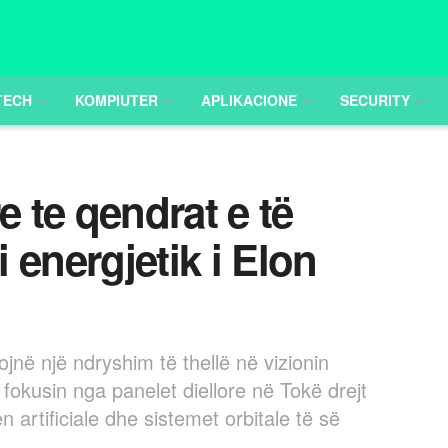
TECH
KOMPIUTER
APLIKACIONE
SECURITY
e te qendrat e të
i energjetik i Elon
jnë një ndryshim të thellë në vizionin
fokusin nga panelet diellore në Tokë drejt
n artificiale dhe sistemet orbitale të së