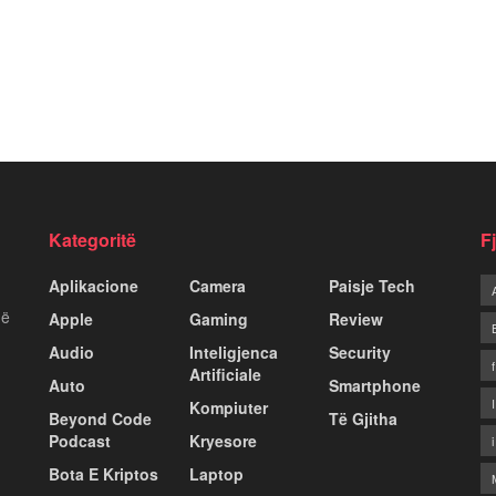
Kategoritë
F
Aplikacione
Camera
Paisje Tech
më
Apple
Gaming
Review
Audio
Inteligjenca
Security
Artificiale
Auto
Smartphone
Kompiuter
Beyond Code
Të Gjitha
Podcast
Kryesore
Bota E Kriptos
Laptop