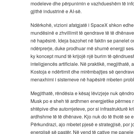
modeleve dhe përpunimin e vazhdueshëm të inform
gjithë industrinë e AI-së.
Ndërkohë, vizioni afatgjatë i SpaceX shkon edh
mundësinë e zhvillimit të qendrave të të dhënave 
në hapësirë. Ideja bazohet në faktin se panelet o
ndërprerje, duke prodhuar më shumë energji sesa
ky koncept mund të krijojë një burim të qëndrues
inteligjencës artificiale. Në praktikë, megjithat
Kostoja e ndërtimit dhe mirëmbajtjes së qendrave 
menaxhimi i sistemeve në hapësirë mbeten probl
Megjithatë, rëndësia e kësaj lëvizjeje nuk qëndro
Musk po e sheh të ardhmen energjetike përmes një l
shtëpive dhe automjeteve, por si infrastrukturë kr
ardhshme të të dhënave. Kjo nuk do të thotë se ene
Përkundrazi, ajo mbetet pjesë e strategjisë, por 
energjisë së pastër. Në vend të çative me panele