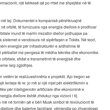
acionit, një kërkesë që po rritet me shpejtësi në të
e më tej. Dokumentet e kompanisë përshkruajnë
në orbitë, të furnizuara nga energjia diellore e prodhuar
rbitale mund të marrin rrezatim diellor pothuajse pa
 sistemet e vendosura në sipërfaqen e Tokës. Në teori,
hëm energjie për infrastrukturën e ardhshme të
ë, ai përballet me pengesa të mëdha teknike dhe ekonomike.
orbitale, sfidat e transmetimit të energjisë dhe
eme larg zgjidhjes.
n vetëm te realizueshmëria e projektit. Ajo tregon se
enteje të re: jo më si një mjet për elektrifikimin e
itike për inteligjencën artificiale dhe ekonominë e
rgjia diellore është zhdukur nga vizioni i tij.
jo më në formën që e bëri Musk simbol të revolucionit të
 diellore dhe baterive familjare, vëmendja po zhvendoset