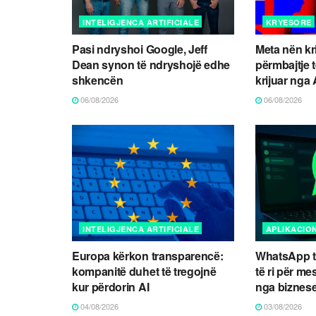
INTELIGJENCA ARTIFICIALE
KRYESORE
Pasi ndryshoi Google, Jeff
Meta nën kr
Dean synon të ndryshojë edhe
përmbajtje 
shkencën
krijuar nga 
06/08/2026
06/08/2026
INTELIGJENCA ARTIFICIALE
APLIKACIO
Europa kërkon transparencë:
WhatsApp t
kompanitë duhet të tregojnë
të ri për m
kur përdorin AI
nga biznes
04/08/2026
03/08/2026