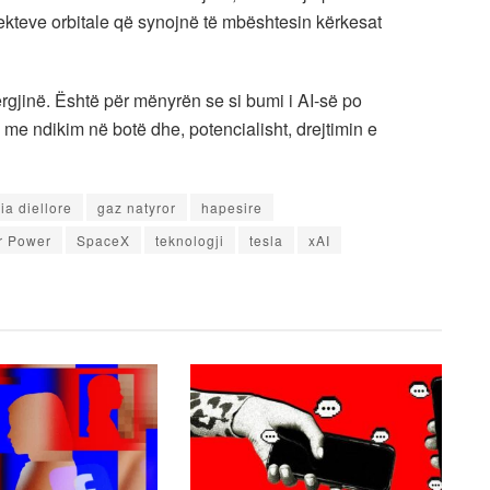
ekteve orbitale që synojnë të mbështesin kërkesat
ergjinë. Është për mënyrën se si bumi i AI-së po
 me ndikim në botë dhe, potencialisht, drejtimin e
ia diellore
gaz natyror
hapesire
r Power
SpaceX
teknologji
tesla
xAI