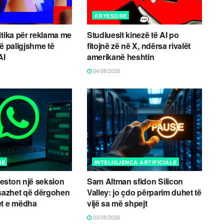
KRYESORE
itika për reklama me
Studiuesit kinezë të AI po
të paligjshme të
fitojnë zë në X, ndërsa rivalët
AI
amerikanë heshtin
04/08/2026
NE
INTELIGJENCA ARTIFICIALE
eston një seksion
Sam Altman sfidon Silicon
esazhet që dërgohen
Valley: jo çdo përparim duhet të
et e mëdha
vijë sa më shpejt
03/08/2026