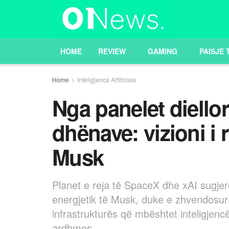
HOME
REVIEW
GAMING
PAISJE 
Home
Inteligjenca Artificiale
Nga panelet diellor
dhënave: vizioni i r
Musk
Planet e reja të SpaceX dhe xAI sugjero
energjetik të Musk, duke e zhvendosur 
infrastrukturës që mbështet inteligjencë
ardhmes