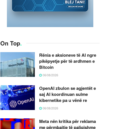
On Top
.
Rënia e aksioneve të AI ngre
pikëpyetje për të ardhmen e
Bitcoin
06/08/2026
OpenAI zbulon se agjentët e
saj AI koordinuan sulme
kibernetike pa u vënë re
06/08/2026
Meta nën kritika për reklama
me përmbajtje të paligjshme