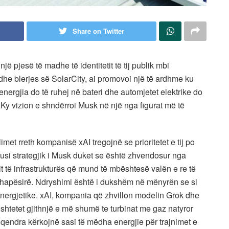
Share on Twitter
 pjesë të madhe të identitetit të tij publik mbi
dhe blerjes së SolarCity, ai promovoi një të ardhme ku
energjia do të ruhej në bateri dhe automjetet elektrike do
 Ky vizion e shndërroi Musk në një nga figurat më të
met rreth kompanisë xAI tregojnë se prioritetet e tij po
usi strategjik i Musk duket se është zhvendosur nga
mit të infrastrukturës që mund të mbështesë valën e re të
 në hapësirë. Ndryshimi është i dukshëm në mënyrën se si
energjetike. xAI, kompania që zhvillon modelin Grok dhe
bështetet gjithnjë e më shumë te turbinat me gaz natyror
o qendra kërkojnë sasi të mëdha energjie për trajnimet e