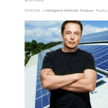
25/05/2026
in
Inteligjenca Artificiale
,
Kryesore
Reading 