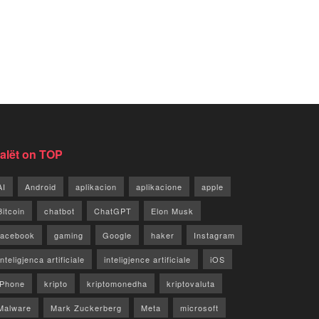
jalët on TOP
AI
Android
aplikacion
aplikacione
apple
Bitcoin
chatbot
ChatGPT
Elon Musk
facebook
gaming
Google
haker
Instagram
Inteligjenca artificiale
inteligjence artificiale
iOS
iPhone
kripto
kriptomonedha
kriptovaluta
Malware
Mark Zuckerberg
Meta
microsoft