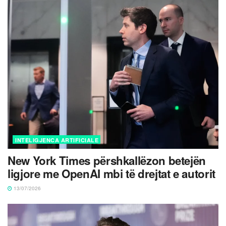
INTELIGJENCA ARTIFICIALE
New York Times përshkallëzon betejën
ligjore me OpenAI mbi të drejtat e autorit
13/07/2026