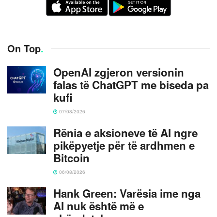
On Top
.
OpenAI zgjeron versionin
falas të ChatGPT me biseda pa
kufi
07/08/2026
Rënia e aksioneve të AI ngre
pikëpyetje për të ardhmen e
Bitcoin
06/08/2026
Hank Green: Varësia ime nga
AI nuk është më e