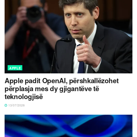
APPLE
Apple padit OpenAI, përshkallëzohet
përplasja mes dy gjigantëve të
teknologjisë
13/07/2026