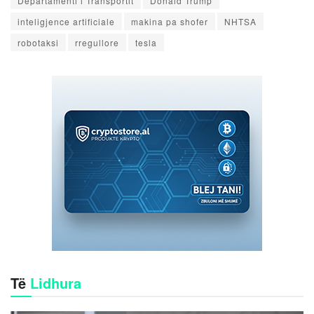
Departamenti i Transportit
Donald Trump
inteligjence artificiale
makina pa shofer
NHTSA
robotaksi
rregullore
tesla
Të
Lidhura