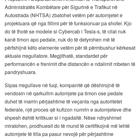
Administratës Kombëtare për Sigurinë e Trafikut në
Autostrada (NHTSA) zbatohet vetëm për automjetet e
projektuara që nga fillimi për të funksionuar pa shofer. Kjo
do të thotë se modele si Cybercab i Tesla-s, të cilat nuk
kanë timon apo pedale, nuk do të detyrohen më të
përfshijnë këto elemente vetëm për të përmbushur kërkesat
aktuale rregullatore. Megjithatë, standardet për
performancën e frenimit dhe distancën e ndalimit mbeten të
pandryshuara.
Sipas rregullave në fuqi, kompanitë që dëshirojnë të
vendosin në qarkullim automjete pa timon ose pedale
duhet të marrin përjashtime të veçanta nga autoritetet
federale, një proces që kufizon numrin e automjeteve dhe
shpesh është kritikuar si i ngadaltë. Nëse ndryshimet
miratohen, prodhuesit do të mund të certifikojnë më lehtë
automjete të tilla pa pasur nevojë për përjashtime