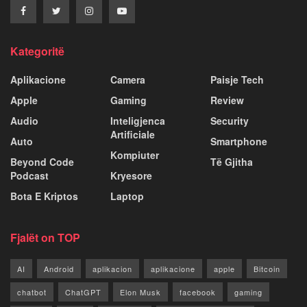
Kategoritë
Aplikacione
Camera
Paisje Tech
Apple
Gaming
Review
Audio
Inteligjenca
Security
Artificiale
Auto
Smartphone
Kompiuter
Beyond Code
Të Gjitha
Podcast
Kryesore
Bota E Kriptos
Laptop
Fjalët on TOP
AI
Android
aplikacion
aplikacione
apple
Bitcoin
chatbot
ChatGPT
Elon Musk
facebook
gaming