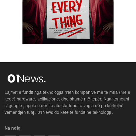
Lajmet e fundit nga teknologjia rreth kompanive me te mira (më e
keqe) hardware, aplikacione, dhe shumë më tepër. Nga kompani
si google , apple e deri te ato startupet e vogla që po kërkojnë
vëmendjen tuaj . 01News do ketë te fundit ne teknologji .
Na ndiq