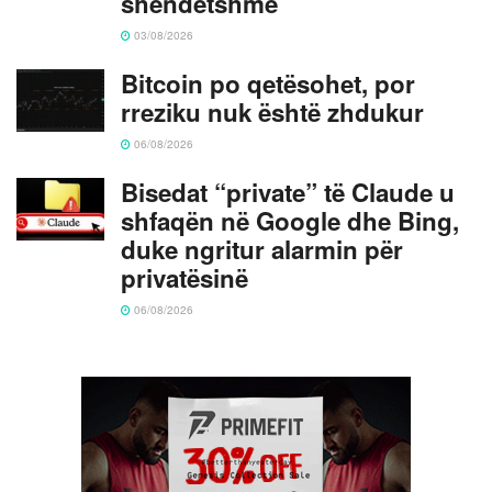
shëndetshme
03/08/2026
Bitcoin po qetësohet, por
rreziku nuk është zhdukur
06/08/2026
Bisedat “private” të Claude u
shfaqën në Google dhe Bing,
duke ngritur alarmin për
privatësinë
06/08/2026