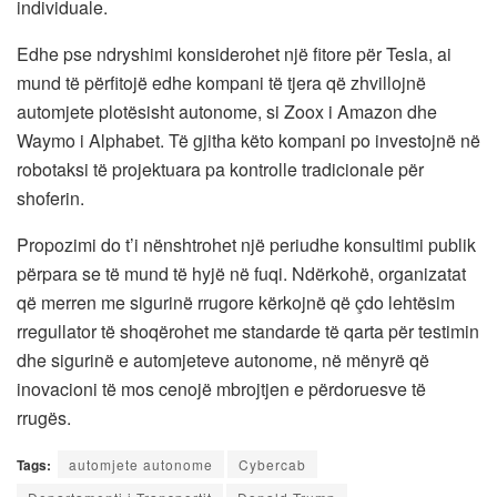
individuale.
Edhe pse ndryshimi konsiderohet një fitore për Tesla, ai
mund të përfitojë edhe kompani të tjera që zhvillojnë
automjete plotësisht autonome, si Zoox i Amazon dhe
Waymo i Alphabet. Të gjitha këto kompani po investojnë në
robotaksi të projektuara pa kontrolle tradicionale për
shoferin.
Propozimi do t’i nënshtrohet një periudhe konsultimi publik
përpara se të mund të hyjë në fuqi. Ndërkohë, organizatat
që merren me sigurinë rrugore kërkojnë që çdo lehtësim
rregullator të shoqërohet me standarde të qarta për testimin
dhe sigurinë e automjeteve autonome, në mënyrë që
inovacioni të mos cenojë mbrojtjen e përdoruesve të
rrugës.
Tags:
automjete autonome
Cybercab