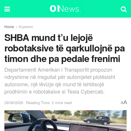
Home
Kryesore
SHBA mund t’u lejojë
robotaksive të qarkullojnë pa
timon dhe pa pedale frenimi
Departamenti Amerikan i Transportit propozon
ndryshime në rregullat për automjetet plotësisht
autonome, një lëvizje që mund të lehtësojë
prodhimin e robotaksive si Tesla Cybercab.
A
29/06/2026
Reading Time: 2 mins read
A