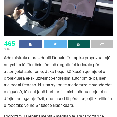
465
SHARES
Administrata e presidentit Donald Trump ka propozuar një
ndryshim të rëndësishëm në rregulloret federale për
automjetet autonome, duke hequr kërkesën që mjetet e
projektuara ekskluzivisht për drejtim autonom të pajisen
me pedal frenash. Nisma synon të modernizojë standardet
e sigurisë, të cilat janë hartuar fillimisht për automjetet që
drejtohen nga njerëzit, dhe mund të përshpejtojë zhvillimin
e robotaksive në Shtetet e Bashkuara.
Propozimi i Departamentit Amerikan të Transportit dhe