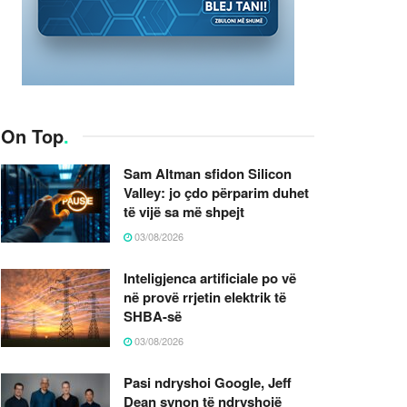
On Top
.
Sam Altman sfidon Silicon
Valley: jo çdo përparim duhet
të vijë sa më shpejt
03/08/2026
Inteligjenca artificiale po vë
në provë rrjetin elektrik të
SHBA-së
03/08/2026
Pasi ndryshoi Google, Jeff
Dean synon të ndryshojë