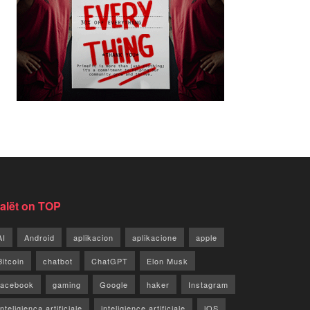
jalët on TOP
AI
Android
aplikacion
aplikacione
apple
Bitcoin
chatbot
ChatGPT
Elon Musk
facebook
gaming
Google
haker
Instagram
Inteligjenca artificiale
inteligjence artificiale
iOS