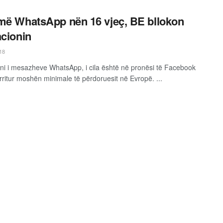
më WhatsApp nën 16 vjeç, BE bllokon
acionin
18
oni i mesazheve WhatsApp, i cila është në pronësi të Facebook
 rritur moshën minimale të përdoruesit në Evropë. ...