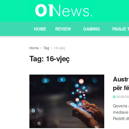
HOME
REVIEW
GAMING
PAISJE 
Home
Tag
16-vjeç
Tag:
16-vjeç
Austr
për f
30/06/20
Qeveria 
mediave 
Reddit dh