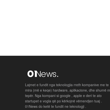
Lajmet e fundit nga teknologjia rreth kompanive me te
mira (më e keqe) hardware, aplikacione, dhe shumë 
tepër. Nga kompani si google , apple e deri te ato
startupet e vogla që po kërkojnë vëmendjen tuaj .
01News do ketë te fundit ne teknologji .