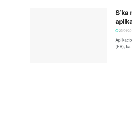
S’ka 
aplik
25/04/20
Aplikaci
(FB), ka