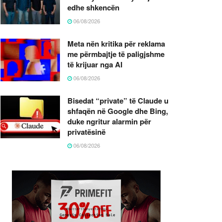
edhe shkencën
06/08/2026
Meta nën kritika për reklama
me përmbajtje të paligjshme
të krijuar nga AI
06/08/2026
Bisedat “private” të Claude u
shfaqën në Google dhe Bing,
duke ngritur alarmin për
privatësinë
06/08/2026