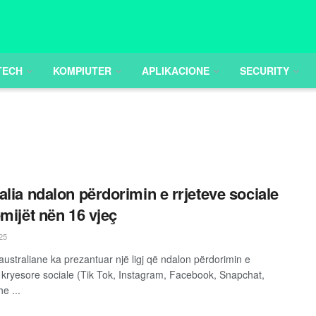
TECH
KOMPIUTER
APLIKACIONE
SECURITY
alia ndalon përdorimin e rrjeteve sociale
ëmijët nën 16 vjeç
25
australiane ka prezantuar një ligj që ndalon përdorimin e
kryesore sociale (Tik Tok, Instagram, Facebook, Snapchat,
e ...