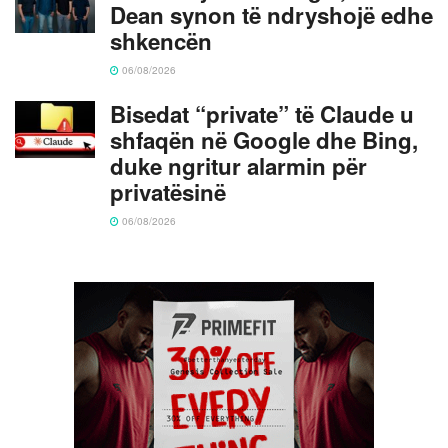
Dean synon të ndryshojë edhe
shkencën
06/08/2026
Bisedat “private” të Claude u
shfaqën në Google dhe Bing,
duke ngritur alarmin për
privatësinë
06/08/2026