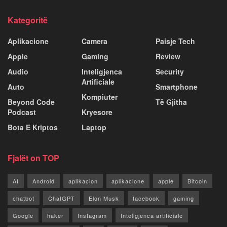
Kategoritë
Aplikacione
Camera
Paisje Tech
Apple
Gaming
Review
Audio
Inteligjenca
Security
Artificiale
Auto
Smartphone
Kompiuter
Beyond Code
Të Gjitha
Podcast
Kryesore
Bota E Kriptos
Laptop
Fjalët on TOP
AI
Android
aplikacion
aplikacione
apple
Bitcoin
chatbot
ChatGPT
Elon Musk
facebook
gaming
Google
haker
Instagram
Inteligjenca artificiale