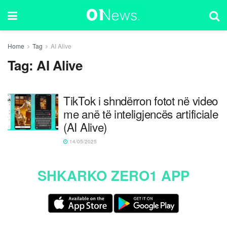
Home
Tag
AI Alive
Tag:
AI Alive
TikTok i shndërron fotot në video
me anë të inteligjencës artificiale
(AI Alive)
14/05/2025
SHKARKO ZERO1 APP