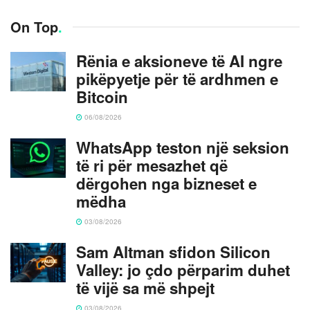
On Top
.
Rënia e aksioneve të AI ngre
pikëpyetje për të ardhmen e
Bitcoin
06/08/2026
WhatsApp teston një seksion
të ri për mesazhet që
dërgohen nga bizneset e
mëdha
03/08/2026
Sam Altman sfidon Silicon
Valley: jo çdo përparim duhet
të vijë sa më shpejt
03/08/2026