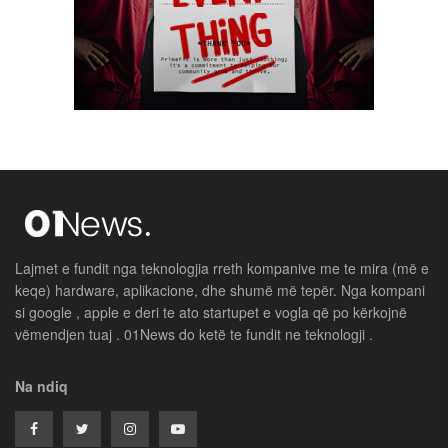
Lajmet e fundit nga teknologjia rreth kompanive me te mira (më e
keqe) hardware, aplikacione, dhe shumë më tepër. Nga kompani
si google , apple e deri te ato startupet e vogla që po kërkojnë
vëmendjen tuaj . 01News do ketë te fundit ne teknologji .
Na ndiq