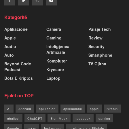
Kategoritë
Aplikacione
Camera
Paisje Tech
Apple
Gaming
Review
Audio
Inteligjenca
Security
Artificiale
Auto
Smartphone
Kompiuter
Beyond Code
Të Gjitha
Podcast
Kryesore
Bota E Kriptos
Laptop
Fjalët on TOP
AI
Android
aplikacion
aplikacione
apple
Bitcoin
chatbot
ChatGPT
Elon Musk
facebook
gaming
Google
haker
Instagram
Inteligjenca artificiale