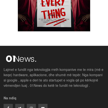
Lajmet e fundit nga teknologjia rreth kompanive me te mira (më e
keqe) hardware, aplikacione, dhe shumë më tepër. Nga kompani
si google , apple e deri te ato startupet e vogla që po kërkojnë
vëmendjen tuaj . 01News do ketë te fundit ne teknologji .
Na ndiq