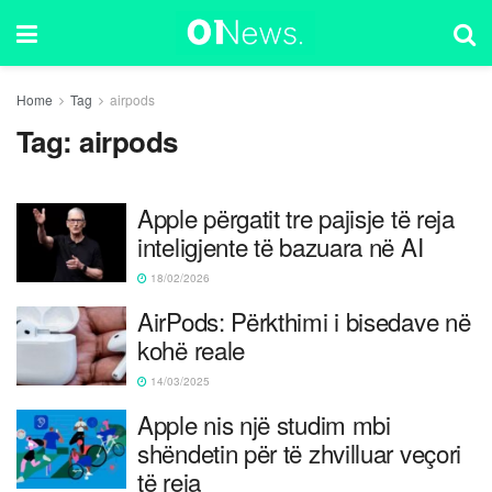
Home
Tag
airpods
Tag:
airpods
Apple përgatit tre pajisje të reja
inteligjente të bazuara në AI
18/02/2026
AirPods: Përkthimi i bisedave në
kohë reale
14/03/2025
Apple nis një studim mbi
shëndetin për të zhvilluar veçori
të reja