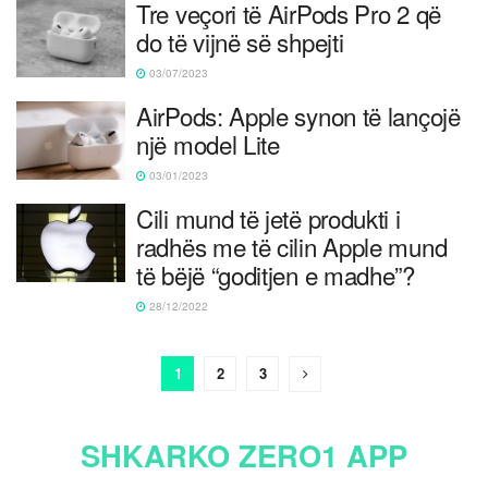
Tre veçori të AirPods Pro 2 që
do të vijnë së shpejti
03/07/2023
AirPods: Apple synon të lançojë
një model Lite
03/01/2023
Cili mund të jetë produkti i
radhës me të cilin Apple mund
të bëjë “goditjen e madhe”?
28/12/2022
1
2
3
SHKARKO ZERO1 APP