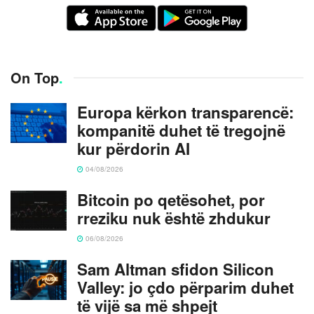
On Top
.
Europa kërkon transparencë:
kompanitë duhet të tregojnë
kur përdorin AI
04/08/2026
Bitcoin po qetësohet, por
rreziku nuk është zhdukur
06/08/2026
Sam Altman sfidon Silicon
Valley: jo çdo përparim duhet
të vijë sa më shpejt