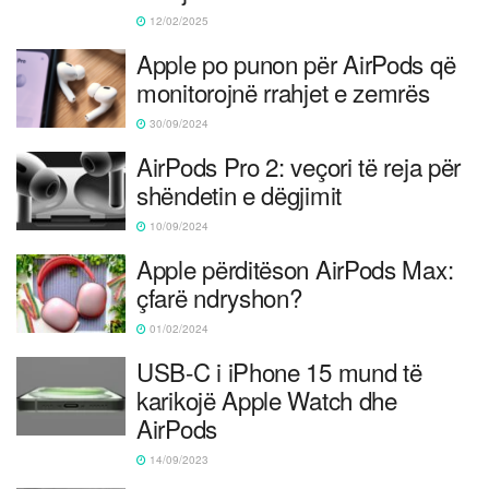
12/02/2025
Apple po punon për AirPods që
monitorojnë rrahjet e zemrës
30/09/2024
AirPods Pro 2: veçori të reja për
shëndetin e dëgjimit
10/09/2024
Apple përditëson AirPods Max:
çfarë ndryshon?
01/02/2024
USB-C i iPhone 15 mund të
karikojë Apple Watch dhe
AirPods
14/09/2023