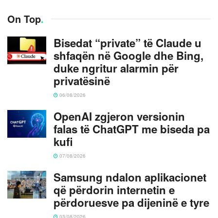
On Top
.
Bisedat “private” të Claude u
shfaqën në Google dhe Bing,
duke ngritur alarmin për
privatësinë
06/08/2026
OpenAI zgjeron versionin
falas të ChatGPT me biseda pa
kufi
07/08/2026
Samsung ndalon aplikacionet
që përdorin internetin e
përdoruesve pa dijeninë e tyre
03/08/2026