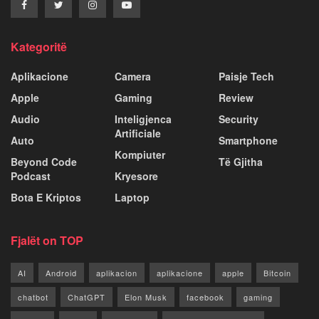
Kategoritë
Aplikacione
Camera
Paisje Tech
Apple
Gaming
Review
Audio
Inteligjenca
Security
Artificiale
Auto
Smartphone
Kompiuter
Beyond Code
Të Gjitha
Podcast
Kryesore
Bota E Kriptos
Laptop
Fjalët on TOP
AI
Android
aplikacion
aplikacione
apple
Bitcoin
chatbot
ChatGPT
Elon Musk
facebook
gaming