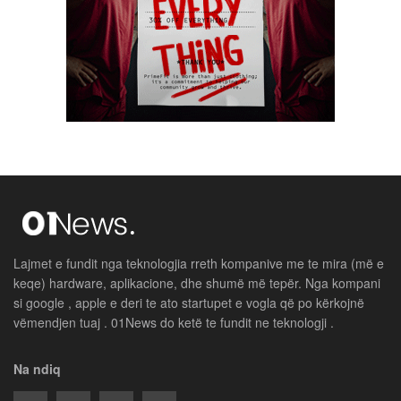
Lajmet e fundit nga teknologjia rreth kompanive me te mira (më e
keqe) hardware, aplikacione, dhe shumë më tepër. Nga kompani
si google , apple e deri te ato startupet e vogla që po kërkojnë
vëmendjen tuaj . 01News do ketë te fundit ne teknologji .
Na ndiq