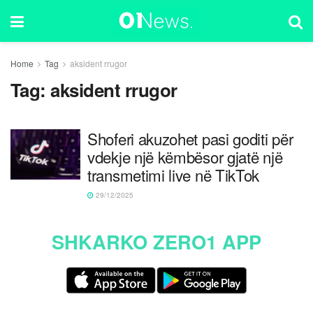
Home
Tag
aksident rrugor
Tag:
aksident rrugor
Shoferi akuzohet pasi goditi për
vdekje një këmbësor gjatë një
transmetimi live në TikTok
29/12/2025
SHKARKO ZERO1 APP