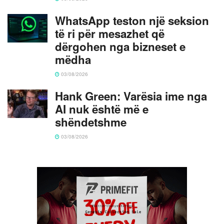
WhatsApp teston një seksion
të ri për mesazhet që
dërgohen nga bizneset e
mëdha
03/08/2026
Hank Green: Varësia ime nga
AI nuk është më e
shëndetshme
03/08/2026