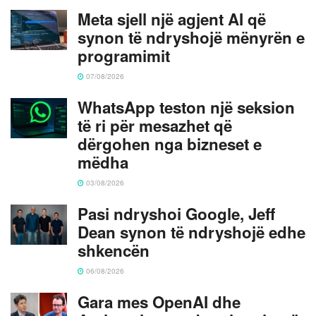
Meta sjell një agjent AI që
synon të ndryshojë mënyrën e
programimit
07/08/2026
WhatsApp teston një seksion
të ri për mesazhet që
dërgohen nga bizneset e
mëdha
03/08/2026
Pasi ndryshoi Google, Jeff
Dean synon të ndryshojë edhe
shkencën
06/08/2026
Gara mes OpenAI dhe