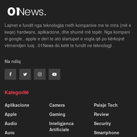
Lajmet e fundit nga teknologjia rreth kompanive me te mira (më e
keqe) hardware, aplikacione, dhe shumë më tepër. Nga kompani
si google , apple e deri te ato startupet e vogla që po kërkojnë
vëmendjen tuaj . 01News do ketë te fundit ne teknologji .
Na ndiq
Kategoritë
Aplikacione
Camera
Paisje Tech
Apple
Gaming
Review
Audio
Inteligjenca
Security
Artificiale
Auto
Smartphone