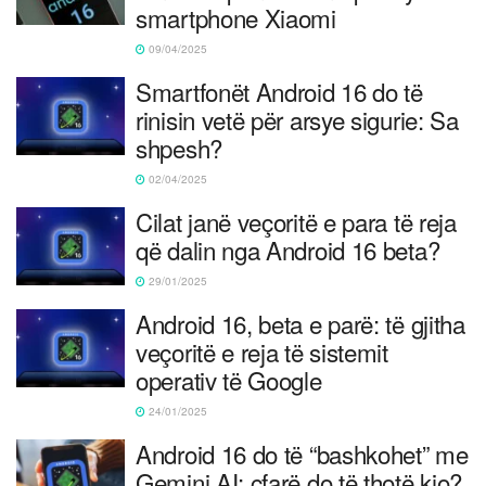
smartphone Xiaomi
09/04/2025
Smartfonët Android 16 do të
rinisin vetë për arsye sigurie: Sa
shpesh?
02/04/2025
Cilat janë veçoritë e para të reja
që dalin nga Android 16 beta?
29/01/2025
Android 16, beta e parë: të gjitha
veçoritë e reja të sistemit
operativ të Google
24/01/2025
Android 16 do të “bashkohet” me
Gemini AI: çfarë do të thotë kjo?