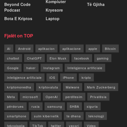
Kompiuter
Beyond Code
Të Gjitha
Podcast
Kryesore
Bota E Kriptos
Laptop
Fjalët on TOP
AI
Android
aplikacion
aplikacione
apple
Bitcoin
chatbot
ChatGPT
Elon Musk
facebook
gaming
Google
haker
Instagram
Inteligjenca artificiale
inteligjence artificiale
iOS
iPhone
kripto
kriptomonedha
kriptovaluta
Malware
Mark Zuckerberg
Meta
microsoft
OpenAI
perditesim
Privatësia
përdorues
rusia
samsung
SHBA
siguria
smartphone
sulm kibernetik
te dhena
teknologji
teknologjia
TikTok
twitter
vecori
Video