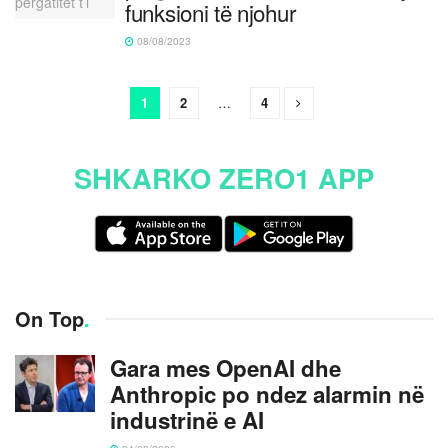
funksioni të njohur
08/08/2023
1
2
…
4
SHKARKO ZERO1 APP
On Top
.
Gara mes OpenAI dhe
Anthropic po ndez alarmin në
industrinë e AI