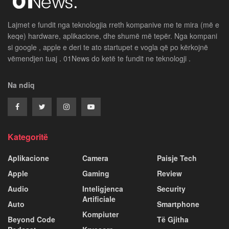
Lajmet e fundit nga teknologjia rreth kompanive me te mira (më e
keqe) hardware, aplikacione, dhe shumë më tepër. Nga kompani
si google , apple e deri te ato startupet e vogla që po kërkojnë
vëmendjen tuaj . 01News do ketë te fundit ne teknologji .
Na ndiq
Kategoritë
Aplikacione
Camera
Paisje Tech
Apple
Gaming
Review
Audio
Inteligjenca
Security
Artificiale
Auto
Smartphone
Kompiuter
Beyond Code
Të Gjitha