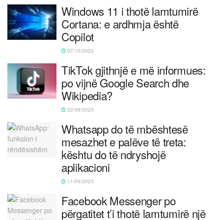
Windows 11 i thotë lamtumirë
Cortana: e ardhmja është
Copilot
07/10/2023
TikTok gjithnjë e më informues:
po vijnë Google Search dhe
Wikipedia?
22/09/2023
Whatsapp do të mbështesë
mesazhet e palëve të treta:
kështu do të ndryshojë
aplikacioni
11/09/2023
Facebook Messenger po
përgatitet t’i thotë lamtumirë një