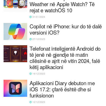
Weather në Apple Watch? Të
rejat e watchOS 10
31/01/2024
Copilot në iPhone: kur do të dalë
versioni iOS?
27/12/2023
Telefonat inteligjentë Android do
të jenë në gjendje të matin
cilësinë e ajrit në vitin 2024, falë
këtij aplikacioni
19/12/2023
Aplikacioni Diary debuton me
iOS 17.2: çfarë është dhe si
funksionon
12/12/2023