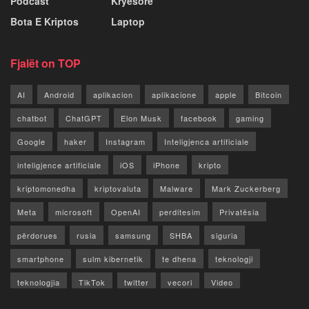
Podcast
Kryesore
Bota E Kriptos
Laptop
Fjalët on TOP
AI
Android
aplikacion
aplikacione
apple
Bitcoin
chatbot
ChatGPT
Elon Musk
facebook
gaming
Google
haker
Instagram
Inteligjenca artificiale
inteligjence artificiale
iOS
iPhone
kripto
kriptomonedha
kriptovaluta
Malware
Mark Zuckerberg
Meta
microsoft
OpenAI
perditesim
Privatësia
përdorues
rusia
samsung
SHBA
siguria
smartphone
sulm kibernetik
te dhena
teknologji
teknologjia
TikTok
twitter
vecori
Video
WhatsApp
x
youtube