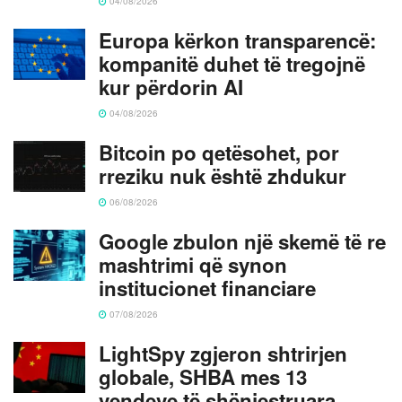
04/08/2026
Europa kërkon transparencë:
kompanitë duhet të tregojnë
kur përdorin AI
04/08/2026
Bitcoin po qetësohet, por
rreziku nuk është zhdukur
06/08/2026
Google zbulon një skemë të re
mashtrimi që synon
institucionet financiare
07/08/2026
LightSpy zgjeron shtrirjen
globale, SHBA mes 13
vendeve të shënjestruara