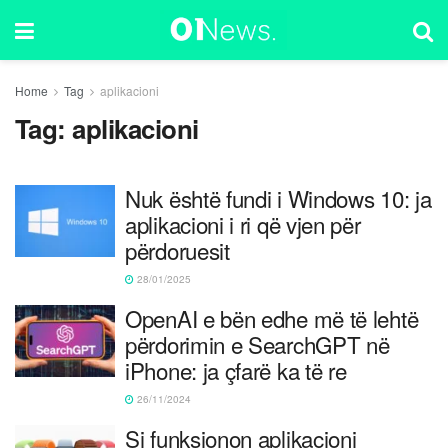
Home
Tag
aplikacioni
Tag:
aplikacioni
Nuk është fundi i Windows 10: ja
aplikacioni i ri që vjen për
përdoruesit
28/01/2025
OpenAI e bën edhe më të lehtë
përdorimin e SearchGPT në
iPhone: ja çfarë ka të re
26/11/2024
Si funksionon aplikacioni