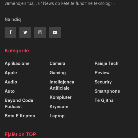
vëmendjen tuaj . 01News do ketë te fundit ne teknologji .
Na ndiq
Kategoritë
Aplikacione
Camera
Paisje Tech
Apple
Gaming
Review
Audio
Inteligjenca
Security
Artificiale
Auto
Smartphone
Kompiuter
Beyond Code
Të Gjitha
Podcast
Kryesore
Bota E Kriptos
Laptop
Fjalët on TOP