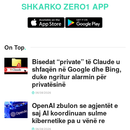
SHKARKO ZERO1 APP
On Top
.
Bisedat “private” të Claude u
shfaqën në Google dhe Bing,
duke ngritur alarmin për
privatësinë
06/08/2026
OpenAI zbulon se agjentët e
saj AI koordinuan sulme
kibernetike pa u vënë re
06/08/2026