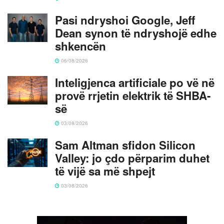
Pasi ndryshoi Google, Jeff
Dean synon të ndryshojë edhe
shkencën
06/08/2026
Inteligjenca artificiale po vë në
provë rrjetin elektrik të SHBA-
së
03/08/2026
Sam Altman sfidon Silicon
Valley: jo çdo përparim duhet
të vijë sa më shpejt
03/08/2026