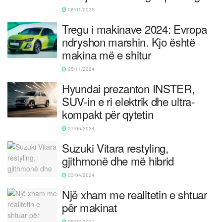
08/01/2025
Tregu i makinave 2024: Evropa
ndryshon marshin. Kjo është
makina më e shitur
25/11/2024
Hyundai prezanton INSTER,
SUV-in e ri elektrik dhe ultra-
kompakt për qytetin
27/06/2024
Suzuki Vitara restyling,
gjithmonë dhe më hibrid
03/04/2024
Një xham me realitetin e shtuar
për makinat
05/07/2021