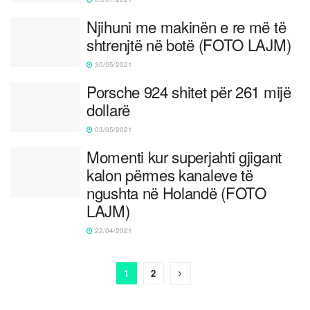
Njihuni me makinën e re më të
shtrenjtë në botë (FOTO LAJM)
30/05/2021
Porsche 924 shitet për 261 mijë
dollarë
03/05/2021
Momenti kur superjahti gjigant
kalon përmes kanaleve të
ngushta në Holandë (FOTO
LAJM)
22/04/2021
1
2