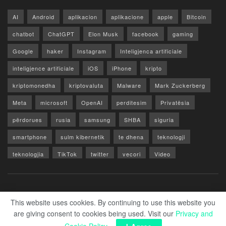
AI
Android
aplikacion
aplikacione
apple
Bitcoin
chatbot
ChatGPT
Elon Musk
facebook
gaming
Google
haker
Instagram
Inteligjenca artificiale
inteligjence artificiale
iOS
iPhone
kripto
kriptomonedha
kriptovaluta
Malware
Mark Zuckerberg
Meta
microsoft
OpenAI
perditesim
Privatësia
përdorues
rusia
samsung
SHBA
siguria
smartphone
sulm kibernetik
te dhena
teknologji
teknologjia
TikTok
twitter
vecori
Video
WhatsApp
x
youtube
Rreth Nesh
Reklamo
Privacy & Policy
Kontakt
This website uses cookies. By continuing to use this website you
are giving consent to cookies being used. Visit our
Privacy and
© 2026 Zero1.al - Part of techzero1.com