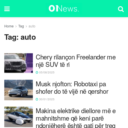
Home
Tag
auto
Tag:
auto
Chery rilançon Freelander me
një SUV të ri
05/08/2025
Musk njofton: Robotaxi pa
shofer do të vijë në qershor
30/01/2025
Makina elektrike diellore më e
mahnitshme që keni parë
ndonjëherë është gati për treg