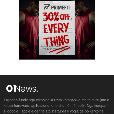
Lajmet e fundit nga teknologjia rreth kompanive me te mira (më e
keqe) hardware, aplikacione, dhe shumë më tepër. Nga kompani
si google , apple e deri te ato startupet e vogla që po kërkojnë