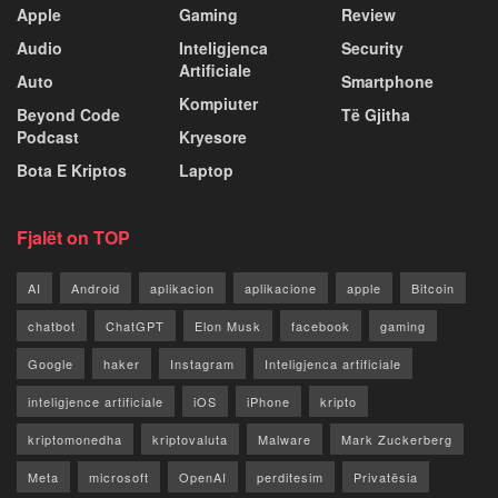
Apple
Gaming
Review
Audio
Inteligjenca
Security
Artificiale
Auto
Smartphone
Kompiuter
Beyond Code
Të Gjitha
Podcast
Kryesore
Bota E Kriptos
Laptop
Fjalët on TOP
AI
Android
aplikacion
aplikacione
apple
Bitcoin
chatbot
ChatGPT
Elon Musk
facebook
gaming
Google
haker
Instagram
Inteligjenca artificiale
inteligjence artificiale
iOS
iPhone
kripto
kriptomonedha
kriptovaluta
Malware
Mark Zuckerberg
Meta
microsoft
OpenAI
perditesim
Privatësia