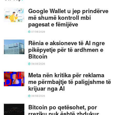
Google Wallet u jep prindërve
më shumë kontroll mbi
pagesat e fëmijëve
07/08/2026
Rënia e aksioneve të AI ngre
pikëpyetje për të ardhmen e
Bitcoin
06/08/2026
Meta nën kritika për reklama
me përmbajtje të paligjshme të
krijuar nga AI
06/08/2026
Bitcoin po qetësohet, por
rreziku nuk është zhdukur