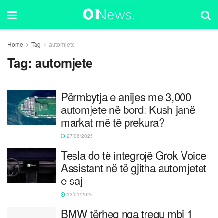
Home
Tag
automjete
Tag:
automjete
Përmbytja e anijes me 3,000
automjete në bord: Kush janë
markat më të prekura?
27/06/2025
Tesla do të integrojë Grok Voice
Assistant në të gjitha automjetet
e saj
13/01/2025
BMW tërheq nga tregu mbi 1