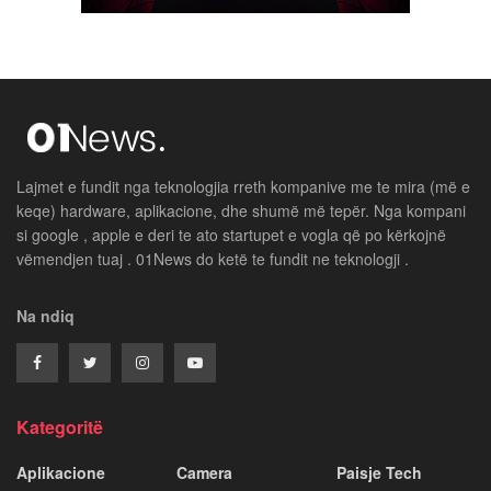
Lajmet e fundit nga teknologjia rreth kompanive me te mira (më e
keqe) hardware, aplikacione, dhe shumë më tepër. Nga kompani
si google , apple e deri te ato startupet e vogla që po kërkojnë
vëmendjen tuaj . 01News do ketë te fundit ne teknologji .
Na ndiq
Kategoritë
Aplikacione
Camera
Paisje Tech