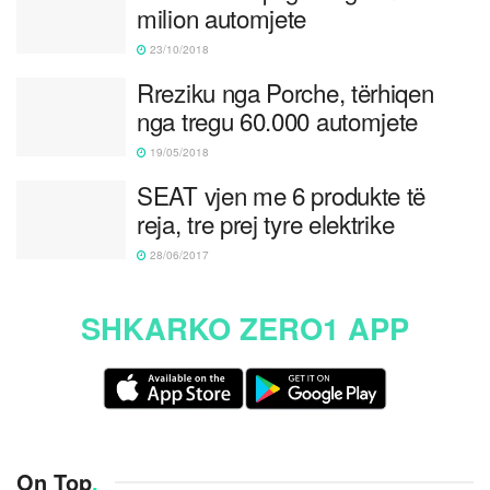
milion automjete
23/10/2018
Rreziku nga Porche, tërhiqen
nga tregu 60.000 automjete
19/05/2018
SEAT vjen me 6 produkte të
reja, tre prej tyre elektrike
28/06/2017
SHKARKO ZERO1 APP
On Top
.