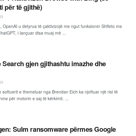
i për të gjithë)
23
k, OpenAI u detyrua të çaktivizojë me ngut funksionin Shfleto me
ChatGPT, i lançuar disa muaj më ...
 Search gjen gjithashtu imazhe dhe
23
 softuerit e themeluar nga Brendan Eich ka njoftuar një risi të
me për motorin e saj të kërkimit. ...
ogen: Sulm ransomware përmes Google