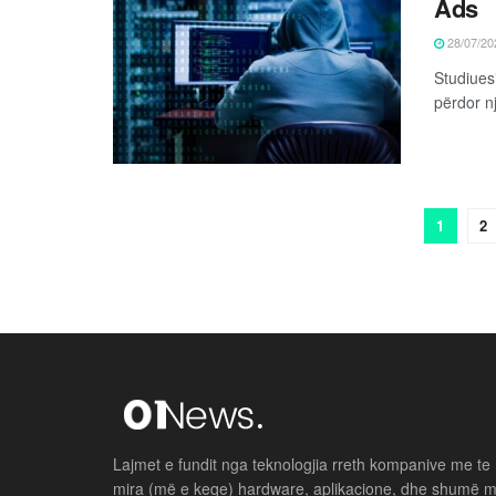
Ads
28/07/20
Studiues
përdor nj
1
2
Lajmet e fundit nga teknologjia rreth kompanive me te
mira (më e keqe) hardware, aplikacione, dhe shumë 