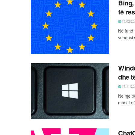
Bing,
të re
13/02/20
Në fund 
vendosi 
Windo
dhe t
17/11/20
Në një po
masat që 
ChatG