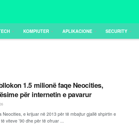
TECH
KOMPIUTER
APLIKACIONE
SECURITY
bllokon 1.5 milionë faqe Neocities,
ësime për internetin e pavarur
26
 Neocities, e krijuar në 2013 për të mbajtur gjallë shpirtin e
t të viteve ’90 dhe për të ofruar ...