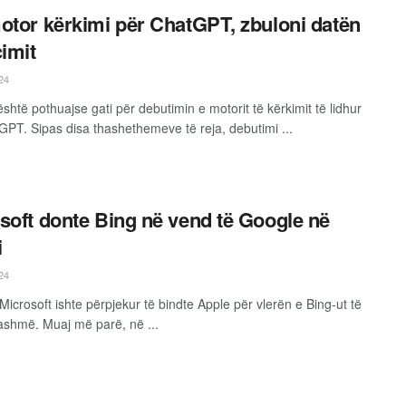
otor kërkimi për ChatGPT, zbuloni datën
çimit
24
shtë pothuajse gati për debutimin e motorit të kërkimit të lidhur
PT. Sipas disa thashethemeve të reja, debutimi ...
soft donte Bing në vend të Google në
i
24
Microsoft ishte përpjekur të bindte Apple për vlerën e Bing-ut të
 tashmë. Muaj më parë, në ...