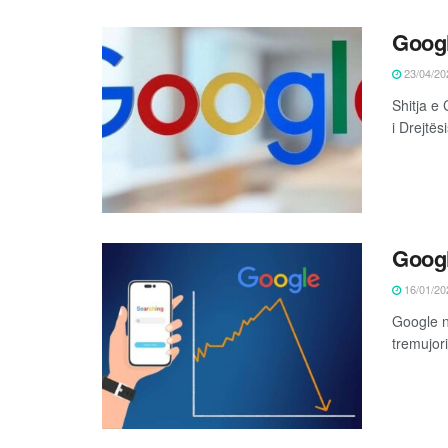
Googl
23/04/20
Shitja e
i Drejtës
Google
16/01/20
Google n
tremujori