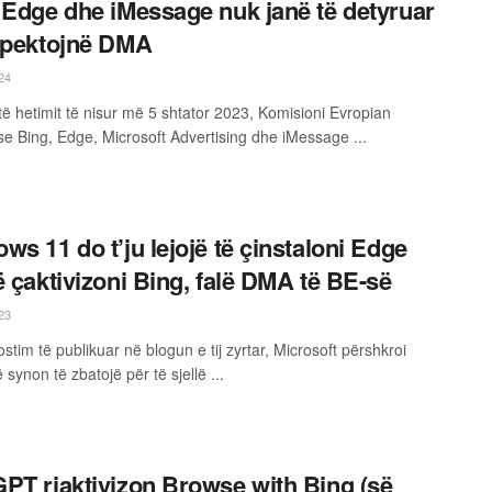
 Edge dhe iMessage nuk janë të detyruar
spektojnë DMA
24
të hetimit të nisur më 5 shtator 2023, Komisioni Evropian
se Bing, Edge, Microsoft Advertising dhe iMessage ...
ws 11 do t’ju lejojë të çinstaloni Edge
ë çaktivizoni Bing, falë DMA të BE-së
23
stim të publikuar në blogun e tij zyrtar, Microsoft përshkroi
synon të zbatojë për të sjellë ...
PT riaktivizon Browse with Bing (së