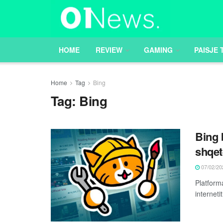
HOME
REVIEW
GAMING
PAISJE 
Home
Tag
Bing
Tag:
Bing
Bing 
shqet
07/02/20
Platforma
interneti