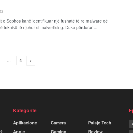
23
it e Sophos kanë identifikuar një fushatë të re malware që
ë teknikë të njohur si malvertising. Duke përdorur ...
…
4
Kategoritë
F
Aplikacione
Camera
Paisje Tech
më
Apple
Gaming
Review