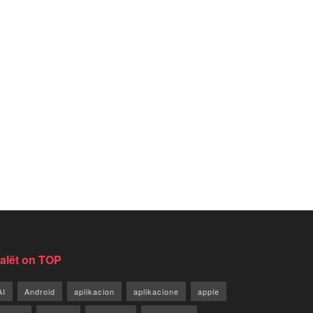
jalët on TOP
AI
Android
aplikacion
aplikacione
apple