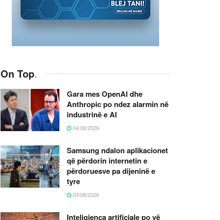
On Top
.
Gara mes OpenAI dhe
Anthropic po ndez alarmin në
industrinë e AI
04/08/2026
Samsung ndalon aplikacionet
që përdorin internetin e
përdoruesve pa dijeninë e
tyre
03/08/2026
Inteligjenca artificiale po vë