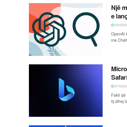
Një m
e lan
03/05/20
OpenAI ë
me ChatG
Micro
Safar
27/02/20
Fakti që 
tij dihej