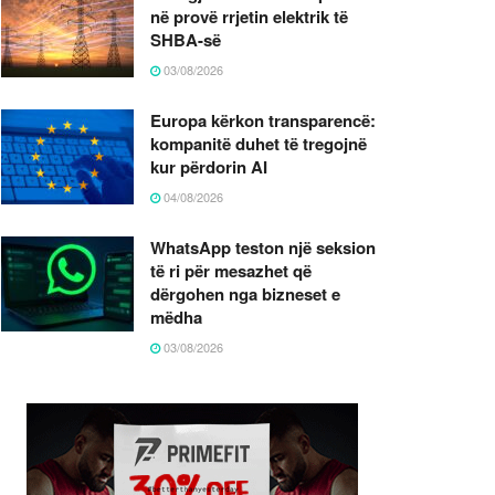
në provë rrjetin elektrik të
SHBA-së
03/08/2026
Europa kërkon transparencë:
kompanitë duhet të tregojnë
kur përdorin AI
04/08/2026
WhatsApp teston një seksion
të ri për mesazhet që
dërgohen nga bizneset e
mëdha
03/08/2026