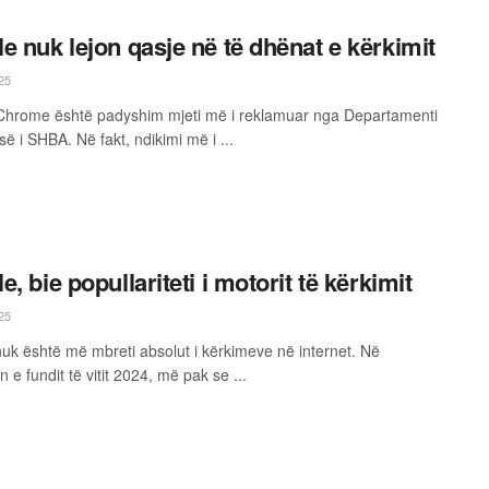
e nuk lejon qasje në të dhënat e kërkimit
25
 Chrome është padyshim mjeti më i reklamuar nga Departamenti
isë i SHBA. Në fakt, ndikimi më i ...
, bie popullariteti i motorit të kërkimit
25
uk është më mbreti absolut i kërkimeve në internet. Në
n e fundit të vitit 2024, më pak se ...