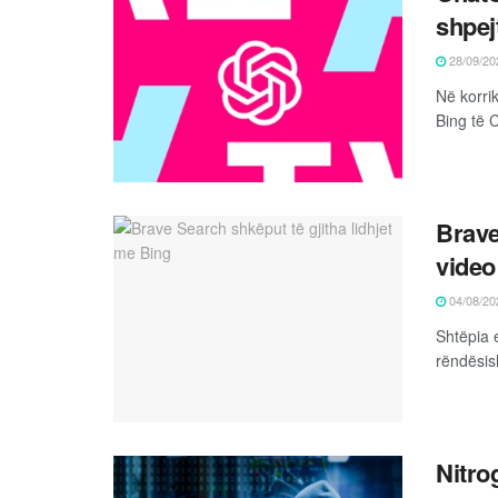
shpejt
28/09/20
Në korri
Bing të 
Brave
video
04/08/20
Shtëpia e
rëndësish
Nitr