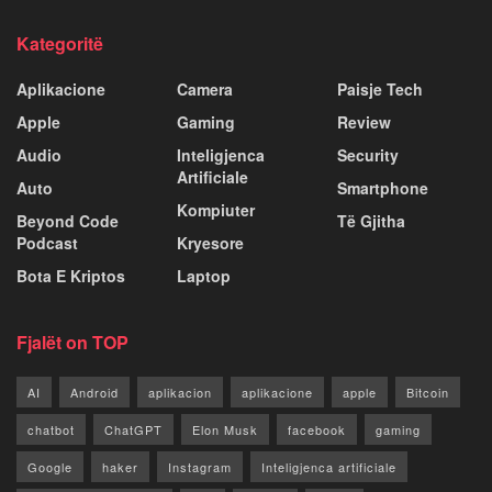
Kategoritë
Aplikacione
Camera
Paisje Tech
Apple
Gaming
Review
Audio
Inteligjenca
Security
Artificiale
Auto
Smartphone
Kompiuter
Beyond Code
Të Gjitha
Podcast
Kryesore
Bota E Kriptos
Laptop
Fjalët on TOP
AI
Android
aplikacion
aplikacione
apple
Bitcoin
chatbot
ChatGPT
Elon Musk
facebook
gaming
Google
haker
Instagram
Inteligjenca artificiale