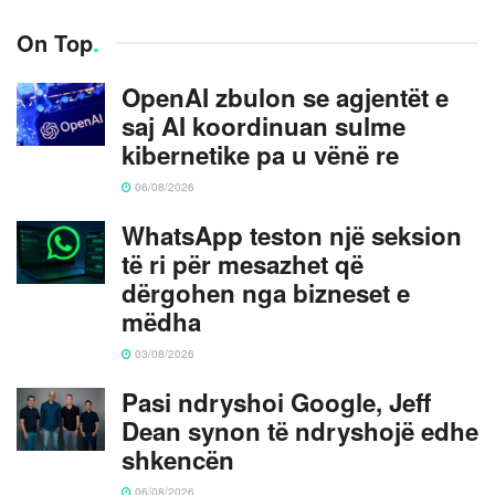
On Top
.
OpenAI zbulon se agjentët e
saj AI koordinuan sulme
kibernetike pa u vënë re
06/08/2026
WhatsApp teston një seksion
të ri për mesazhet që
dërgohen nga bizneset e
mëdha
03/08/2026
Pasi ndryshoi Google, Jeff
Dean synon të ndryshojë edhe
shkencën
06/08/2026