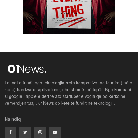
Lajmet e fundit nga teknologjia rreth kompanive me te mira (më e
keqe) hardware, aplikacione, dhe shumë më tepër. Nga kompani
si google , apple e deri te ato startupet e vogla që po kërkojnë
vëmendjen tuaj . 01News do ketë te fundit ne teknologji .
Na ndiq