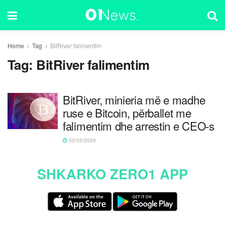
Home
Tag
BitRiver falimentim
Tag:
BitRiver falimentim
BitRiver, minieria më e madhe
ruse e Bitcoin, përballet me
falimentim dhe arrestin e CEO-s
02/02/2026
SHKARKO ZERO1 APP