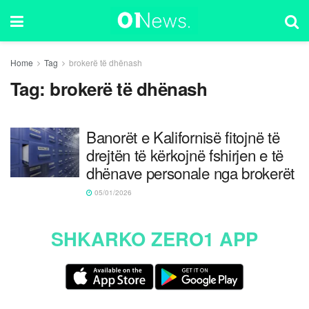
Home
Tag
brokerë të dhënash
Tag:
brokerë të dhënash
Banorët e Kalifornisë fitojnë të
drejtën të kërkojnë fshirjen e të
dhënave personale nga brokerët
05/01/2026
SHKARKO ZERO1 APP