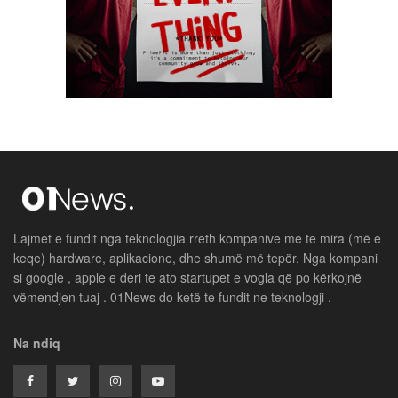
Lajmet e fundit nga teknologjia rreth kompanive me te mira (më e
keqe) hardware, aplikacione, dhe shumë më tepër. Nga kompani
si google , apple e deri te ato startupet e vogla që po kërkojnë
vëmendjen tuaj . 01News do ketë te fundit ne teknologji .
Na ndiq