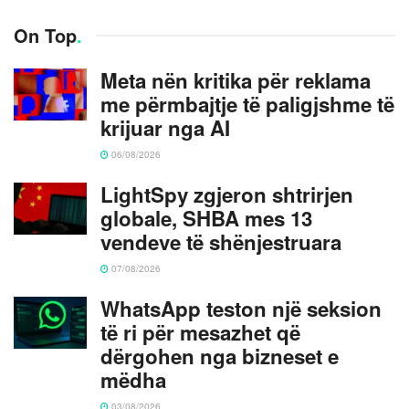
On Top
.
Meta nën kritika për reklama
me përmbajtje të paligjshme të
krijuar nga AI
06/08/2026
LightSpy zgjeron shtrirjen
globale, SHBA mes 13
vendeve të shënjestruara
07/08/2026
WhatsApp teston një seksion
të ri për mesazhet që
dërgohen nga bizneset e
mëdha
03/08/2026