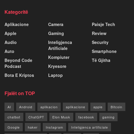
Kategoritë
Aplikacione
Camera
Paisje Tech
Apple
Gaming
Review
Audio
Inteligjenca
Security
Artificiale
Auto
Smartphone
Kompiuter
Beyond Code
Të Gjitha
Podcast
Kryesore
Bota E Kriptos
Laptop
Fjalët on TOP
AI
Android
aplikacion
aplikacione
apple
Bitcoin
chatbot
ChatGPT
Elon Musk
facebook
gaming
Google
haker
Instagram
Inteligjenca artificiale