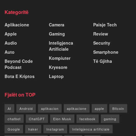
Kategoritë
Aplikacione
Camera
Paisje Tech
Apple
Gaming
Review
Audio
Inteligjenca
Security
Artificiale
Auto
Smartphone
Kompiuter
Beyond Code
Të Gjitha
Podcast
Kryesore
Bota E Kriptos
Laptop
Fjalët on TOP
AI
Android
aplikacion
aplikacione
apple
Bitcoin
chatbot
ChatGPT
Elon Musk
facebook
gaming
Google
haker
Instagram
Inteligjenca artificiale