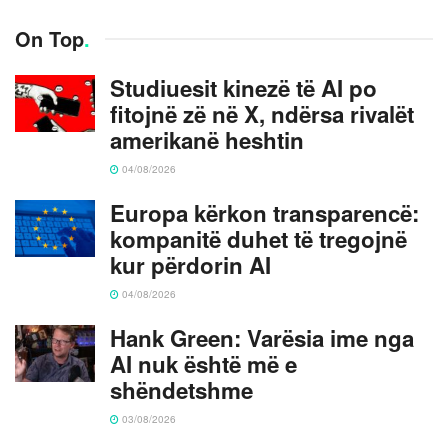
On Top
.
Studiuesit kinezë të AI po
fitojnë zë në X, ndërsa rivalët
amerikanë heshtin
04/08/2026
Europa kërkon transparencë:
kompanitë duhet të tregojnë
kur përdorin AI
04/08/2026
Hank Green: Varësia ime nga
AI nuk është më e
shëndetshme
03/08/2026