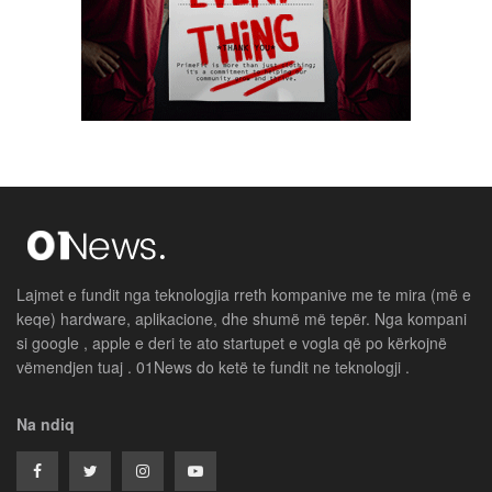
Lajmet e fundit nga teknologjia rreth kompanive me te mira (më e
keqe) hardware, aplikacione, dhe shumë më tepër. Nga kompani
si google , apple e deri te ato startupet e vogla që po kërkojnë
vëmendjen tuaj . 01News do ketë te fundit ne teknologji .
Na ndiq