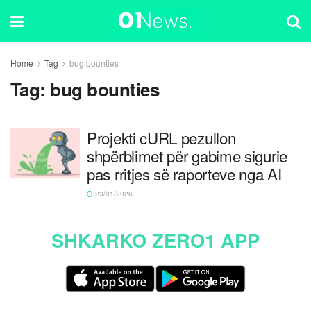
Home
Tag
bug bounties
Tag:
bug bounties
Projekti cURL pezullon
shpërblimet për gabime sigurie
pas rritjes së raporteve nga AI
23/01/2026
SHKARKO ZERO1 APP