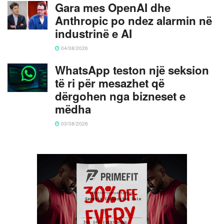
Gara mes OpenAI dhe
Anthropic po ndez alarmin në
industrinë e AI
04/08/2026
WhatsApp teston një seksion
të ri për mesazhet që
dërgohen nga bizneset e
mëdha
03/08/2026