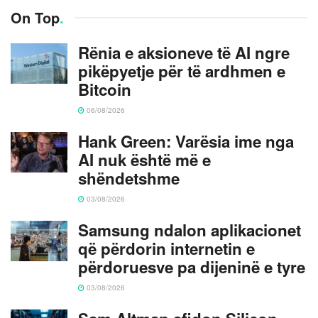
On Top
.
Rënia e aksioneve të AI ngre
pikëpyetje për të ardhmen e
Bitcoin
06/08/2026
Hank Green: Varësia ime nga
AI nuk është më e
shëndetshme
03/08/2026
Samsung ndalon aplikacionet
që përdorin internetin e
përdoruesve pa dijeninë e tyre
03/08/2026