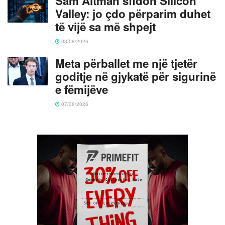
Sam Altman sfidon Silicon
Valley: jo çdo përparim duhet
të vijë sa më shpejt
03/08/2026
Meta përballet me një tjetër
goditje në gjykatë për sigurinë
e fëmijëve
07/08/2026