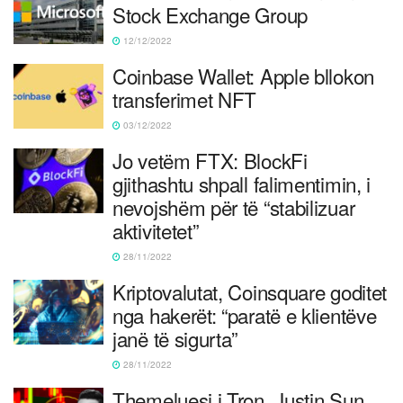
Stock Exchange Group
12/12/2022
Coinbase Wallet: Apple bllokon
transferimet NFT
03/12/2022
Jo vetëm FTX: BlockFi
gjithashtu shpall falimentimin, i
nevojshëm për të “stabilizuar
aktivitetet”
28/11/2022
Kriptovalutat, Coinsquare goditet
nga hakerët: “paratë e klientëve
janë të sigurta”
28/11/2022
Themeluesi i Tron, Justin Sun