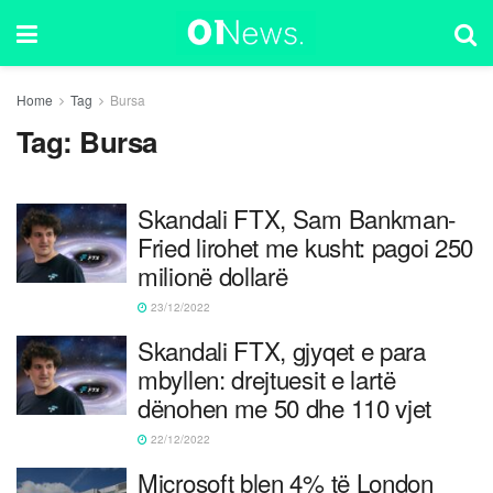
Home
Tag
Bursa
Tag:
Bursa
Skandali FTX, Sam Bankman-
Fried lirohet me kusht: pagoi 250
milionë dollarë
23/12/2022
Skandali FTX, gjyqet e para
mbyllen: drejtuesit e lartë
dënohen me 50 dhe 110 vjet
22/12/2022
Microsoft blen 4% të London