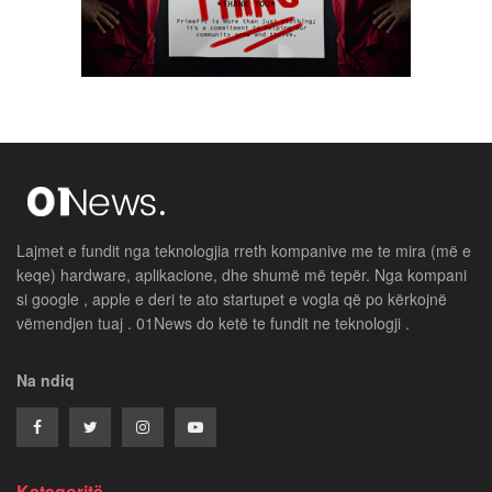
Lajmet e fundit nga teknologjia rreth kompanive me te mira (më e
keqe) hardware, aplikacione, dhe shumë më tepër. Nga kompani
si google , apple e deri te ato startupet e vogla që po kërkojnë
vëmendjen tuaj . 01News do ketë te fundit ne teknologji .
Na ndiq
Kategoritë