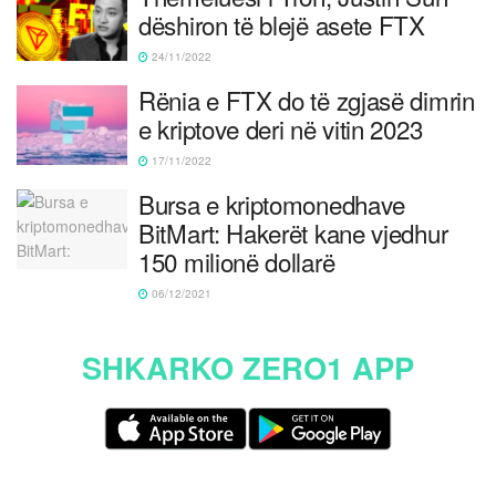
dëshiron të blejë asete FTX
24/11/2022
Rënia e FTX do të zgjasë dimrin
e kriptove deri në vitin 2023
17/11/2022
Bursa e kriptomonedhave
BitMart: Hakerët kane vjedhur
150 milionë dollarë
06/12/2021
SHKARKO ZERO1 APP