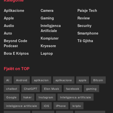
Aplikacione
Camera
Paisje Tech
Apple
Gaming
Review
Audio
Inteligjenca
Security
Artificiale
Auto
Smartphone
Kompiuter
Beyond Code
Të Gjitha
Podcast
Kryesore
Bota E Kriptos
Laptop
Fjalët on TOP
AI
Android
aplikacion
aplikacione
apple
Bitcoin
chatbot
ChatGPT
Elon Musk
facebook
gaming
Google
haker
Instagram
Inteligjenca artificiale
inteligjence artificiale
iOS
iPhone
kripto