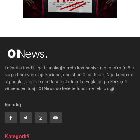
Lajmet e fundit nga teknologjia rreth kompanive me te mira (më e
keqe) hardware, aplikacione, dhe shumë më tepër. Nga kompani
si google , apple e deri te ato startupet e vogla që po kërkojnë
vëmendjen tuaj . 01News do ketë te fundit ne teknologji .
Na ndiq
Kategoritë