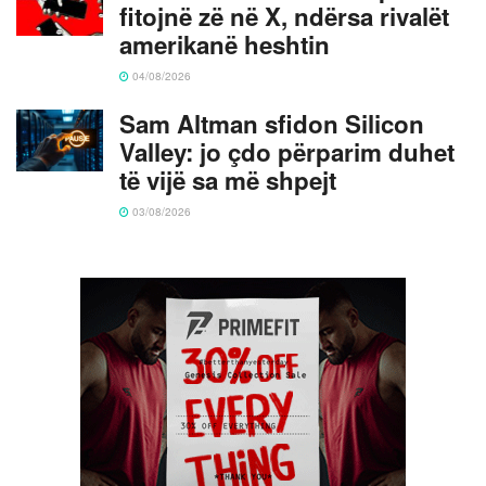
fitojnë zë në X, ndërsa rivalët
amerikanë heshtin
04/08/2026
Sam Altman sfidon Silicon
Valley: jo çdo përparim duhet
të vijë sa më shpejt
03/08/2026