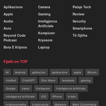
Aplikacione
Camera
Paisje Tech
Apple
Gaming
Review
Audio
Inteligjenca
Security
Artificiale
Auto
Smartphone
Kompiuter
Beyond Code
Të Gjitha
Podcast
Kryesore
Bota E Kriptos
Laptop
Fjalët on TOP
AI
Android
aplikacion
aplikacione
apple
Bitcoin
chatbot
ChatGPT
Elon Musk
facebook
gaming
Google
haker
Instagram
Inteligjenca artificiale
inteligjence artificiale
iOS
iPhone
kripto
kriptomonedha
kriptovaluta
Malware
Mark Zuckerberg