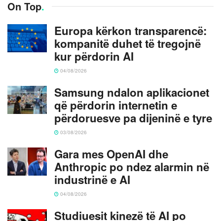
On Top
.
Europa kërkon transparencë:
kompanitë duhet të tregojnë
kur përdorin AI
04/08/2026
Samsung ndalon aplikacionet
që përdorin internetin e
përdoruesve pa dijeninë e tyre
03/08/2026
Gara mes OpenAI dhe
Anthropic po ndez alarmin në
industrinë e AI
04/08/2026
Studiuesit kinezë të AI po