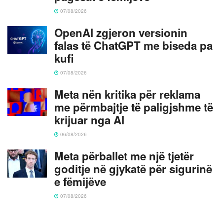
07/08/2026
OpenAI zgjeron versionin
falas të ChatGPT me biseda pa
kufi
07/08/2026
Meta nën kritika për reklama
me përmbajtje të paligjshme të
krijuar nga AI
06/08/2026
Meta përballet me një tjetër
goditje në gjykatë për sigurinë
e fëmijëve
07/08/2026