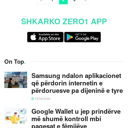
SHKARKO ZERO1 APP
On Top
.
Samsung ndalon aplikacionet
që përdorin internetin e
përdoruesve pa dijeninë e tyre
03/08/2026
Google Wallet u jep prindërve
më shumë kontroll mbi
pagesat e fëmijëve