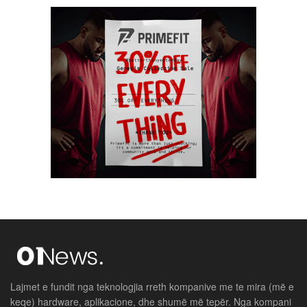
Lajmet e fundit nga teknologjia rreth kompanive me te mira (më e
keqe) hardware, aplikacione, dhe shumë më tepër. Nga kompani