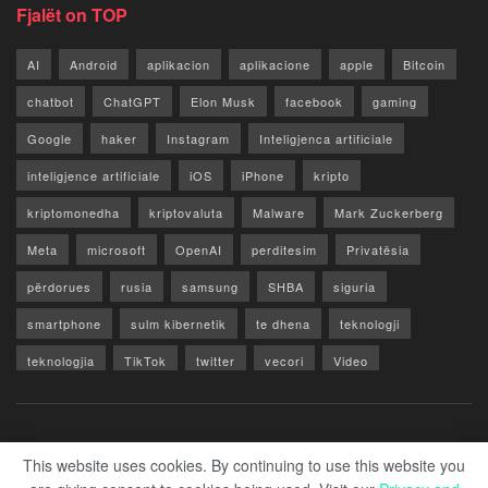
Fjalët on TOP
AI
Android
aplikacion
aplikacione
apple
Bitcoin
chatbot
ChatGPT
Elon Musk
facebook
gaming
Google
haker
Instagram
Inteligjenca artificiale
inteligjence artificiale
iOS
iPhone
kripto
kriptomonedha
kriptovaluta
Malware
Mark Zuckerberg
Meta
microsoft
OpenAI
perditesim
Privatësia
përdorues
rusia
samsung
SHBA
siguria
smartphone
sulm kibernetik
te dhena
teknologji
teknologjia
TikTok
twitter
vecori
Video
WhatsApp
x
youtube
Rreth Nesh
Reklamo
Privacy & Policy
Kontakt
This website uses cookies. By continuing to use this website you