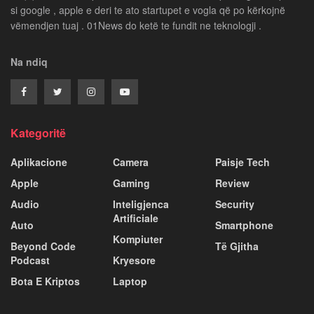
si google , apple e deri te ato startupet e vogla që po kërkojnë
vëmendjen tuaj . 01News do ketë te fundit ne teknologji .
Na ndiq
Kategoritë
Aplikacione
Camera
Paisje Tech
Apple
Gaming
Review
Audio
Inteligjenca
Security
Artificiale
Auto
Smartphone
Kompiuter
Beyond Code
Të Gjitha
Podcast
Kryesore
Bota E Kriptos
Laptop