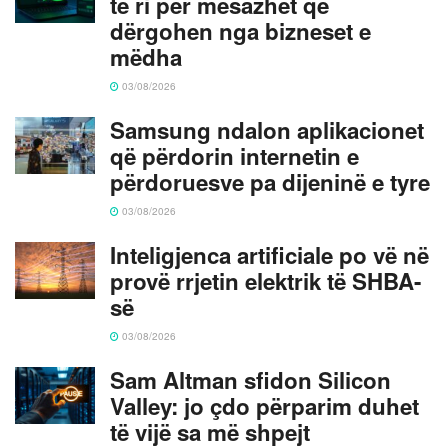
të ri për mesazhet që
dërgohen nga bizneset e
mëdha
03/08/2026
Samsung ndalon aplikacionet
që përdorin internetin e
përdoruesve pa dijeninë e tyre
03/08/2026
Inteligjenca artificiale po vë në
provë rrjetin elektrik të SHBA-
së
03/08/2026
Sam Altman sfidon Silicon
Valley: jo çdo përparim duhet
të vijë sa më shpejt