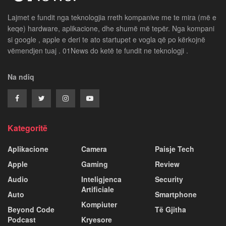
Lajmet e fundit nga teknologjia rreth kompanive me te mira (më e
keqe) hardware, aplikacione, dhe shumë më tepër. Nga kompani
si google , apple e deri te ato startupet e vogla që po kërkojnë
vëmendjen tuaj . 01News do ketë te fundit ne teknologji .
Na ndiq
Kategoritë
Aplikacione
Camera
Paisje Tech
Apple
Gaming
Review
Audio
Inteligjenca
Security
Artificiale
Auto
Smartphone
Kompiuter
Beyond Code
Të Gjitha
Podcast
Kryesore