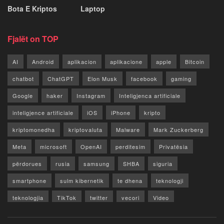
Bota E Kriptos
Laptop
Fjalët on TOP
AI
Android
aplikacion
aplikacione
apple
Bitcoin
chatbot
ChatGPT
Elon Musk
facebook
gaming
Google
haker
Instagram
Inteligjenca artificiale
inteligjence artificiale
iOS
iPhone
kripto
kriptomonedha
kriptovaluta
Malware
Mark Zuckerberg
Meta
microsoft
OpenAI
perditesim
Privatësia
përdorues
rusia
samsung
SHBA
siguria
smartphone
sulm kibernetik
te dhena
teknologji
teknologjia
TikTok
twitter
vecori
Video
WhatsApp
x
youtube