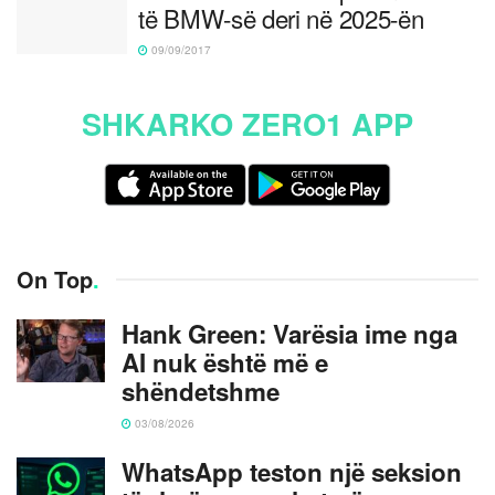
të BMW-së deri në 2025-ën
09/09/2017
SHKARKO ZERO1 APP
On Top
.
Hank Green: Varësia ime nga
AI nuk është më e
shëndetshme
03/08/2026
WhatsApp teston një seksion