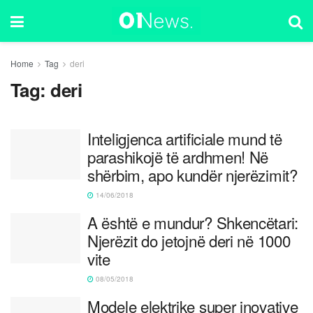
Home
Tag
deri
Tag:
deri
Inteligjenca artificiale mund të
parashikojë të ardhmen! Në
shërbim, apo kundër njerëzimit?
14/06/2018
A është e mundur? Shkencëtari:
Njerëzit do jetojnë deri në 1000
vite
08/05/2018
Modele elektrike super inovative