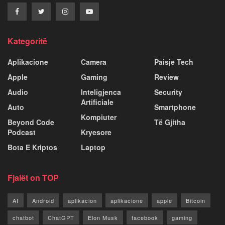
Kategoritë
Aplikacione
Camera
Paisje Tech
Apple
Gaming
Review
Audio
Inteligjenca
Security
Artificiale
Auto
Smartphone
Kompiuter
Beyond Code
Të Gjitha
Podcast
Kryesore
Bota E Kriptos
Laptop
Fjalët on TOP
AI
Android
aplikacion
aplikacione
apple
Bitcoin
chatbot
ChatGPT
Elon Musk
facebook
gaming