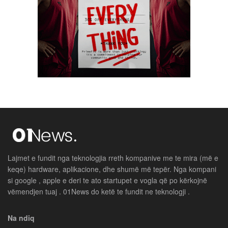
Lajmet e fundit nga teknologjia rreth kompanive me te mira (më e
keqe) hardware, aplikacione, dhe shumë më tepër. Nga kompani
si google , apple e deri te ato startupet e vogla që po kërkojnë
vëmendjen tuaj . 01News do ketë te fundit ne teknologji .
Na ndiq