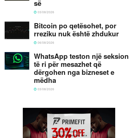
së
03/08/2026
Bitcoin po qetësohet, por
rreziku nuk është zhdukur
06/08/2026
WhatsApp teston një seksion
të ri për mesazhet që
dërgohen nga bizneset e
mëdha
03/08/2026