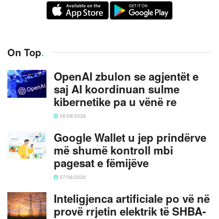
On Top
.
OpenAI zbulon se agjentët e
saj AI koordinuan sulme
kibernetike pa u vënë re
06/08/2026
Google Wallet u jep prindërve
më shumë kontroll mbi
pagesat e fëmijëve
07/08/2026
Inteligjenca artificiale po vë në
provë rrjetin elektrik të SHBA-