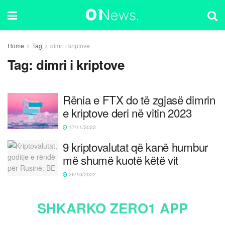
Home
Tag
dimri i kriptove
Tag:
dimri i kriptove
Rënia e FTX do të zgjasë dimrin
e kriptove deri në vitin 2023
17/11/2022
9 kriptovalutat që kanë humbur
më shumë kuotë këtë vit
26/10/2022
SHKARKO ZERO1 APP