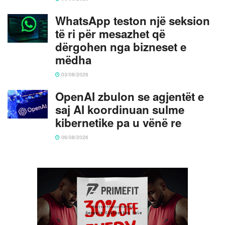
WhatsApp teston një seksion
të ri për mesazhet që
dërgohen nga bizneset e
mëdha
03/08/2026
OpenAI zbulon se agjentët e
saj AI koordinuan sulme
kibernetike pa u vënë re
06/08/2026