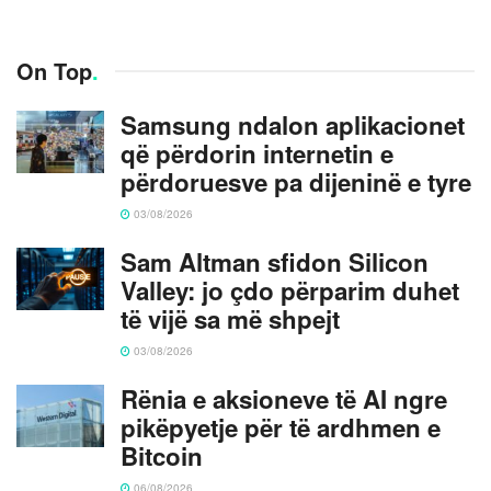
On Top
.
Samsung ndalon aplikacionet
që përdorin internetin e
përdoruesve pa dijeninë e tyre
03/08/2026
Sam Altman sfidon Silicon
Valley: jo çdo përparim duhet
të vijë sa më shpejt
03/08/2026
Rënia e aksioneve të AI ngre
pikëpyetje për të ardhmen e
Bitcoin
06/08/2026