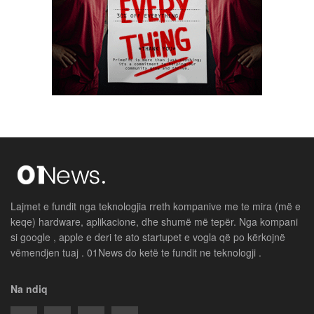
Lajmet e fundit nga teknologjia rreth kompanive me te mira (më e
keqe) hardware, aplikacione, dhe shumë më tepër. Nga kompani
si google , apple e deri te ato startupet e vogla që po kërkojnë
vëmendjen tuaj . 01News do ketë te fundit ne teknologji .
Na ndiq