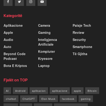
Kategoritë
Aplikacione
Camera
Paisje Tech
Apple
Gaming
Review
Audio
Inteligjenca
Security
Artificiale
Auto
Smartphone
Kompiuter
Beyond Code
Të Gjitha
Podcast
Kryesore
Bota E Kriptos
Laptop
Fjalët on TOP
AI
Android
aplikacion
aplikacione
apple
Bitcoin
chatbot
ChatGPT
Elon Musk
facebook
gaming