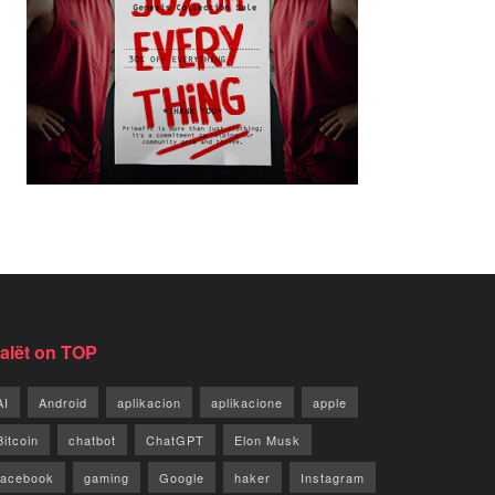
jalët on TOP
AI
Android
aplikacion
aplikacione
apple
Bitcoin
chatbot
ChatGPT
Elon Musk
facebook
gaming
Google
haker
Instagram