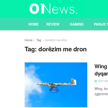
HOME
REVIEW
GAMING
PAISJE 
Home
Tag
dorëzim me dron
Tag:
dorëzim me dron
Wing 
dyqan
12/01/20
Wing, ko
zgjerimin