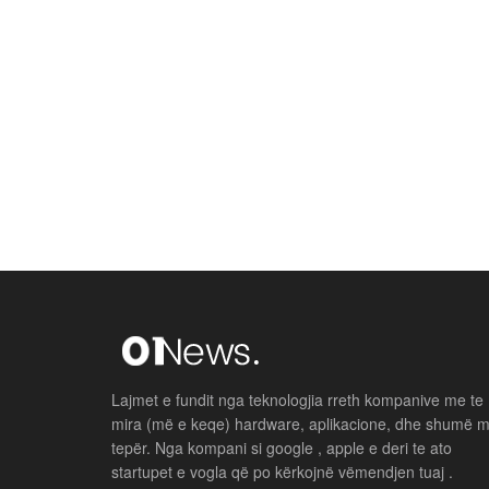
Lajmet e fundit nga teknologjia rreth kompanive me te
mira (më e keqe) hardware, aplikacione, dhe shumë 
tepër. Nga kompani si google , apple e deri te ato
startupet e vogla që po kërkojnë vëmendjen tuaj .