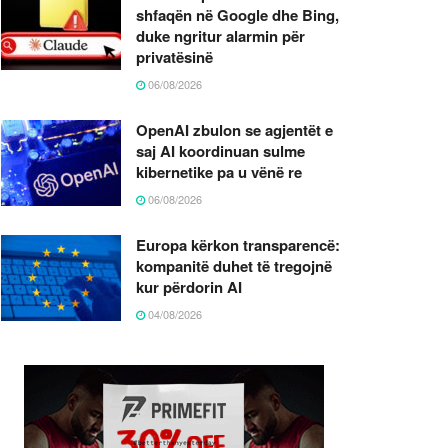
shfaqën në Google dhe Bing,
duke ngritur alarmin për
privatësinë
06/08/2026
OpenAI zbulon se agjentët e
saj AI koordinuan sulme
kibernetike pa u vënë re
06/08/2026
Europa kërkon transparencë:
kompanitë duhet të tregojnë
kur përdorin AI
04/08/2026