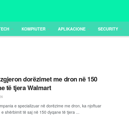
TECH
KOMPIUTER
APLIKACIONE
SECURITY
zgjeron dorëzimet me dron në 150
e të tjera Walmart
26
mpania e specializuar në dorëzime me dron, ka njoftuar
 e shërbimit të saj në 150 dyqane të tjera ...