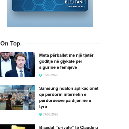
On Top
.
Meta përballet me një tjetër
goditje në gjykatë për
sigurinë e fëmijëve
07/08/2026
Samsung ndalon aplikacionet
që përdorin internetin e
përdoruesve pa dijeninë e
tyre
03/08/2026
Bisedat “private” të Claude u